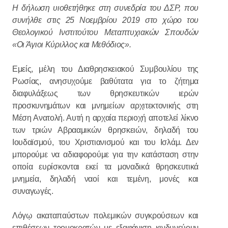
Η δήλωση υιοθετήθηκε στη συνεδρία του ΔΣΡ, που
συνήλθε στις 25 Νοεμβρίου 2019 στο χώρο του
Θεολογικού Ινστιτούτου Μεταπτυχιακών Σπουδών
«Οι Άγιοι Κύριλλος και Μεθόδιος».
Εμείς, μέλη του Διαθρησκειακού Συμβουλίου της
Ρωσίας, ανησυχούμε βαθύτατα για το ζήτημα
διαφυλάξεως των θρησκευτικών ιερών
προσκυνημάτων και μνημείων αρχιτεκτονικής στη
Μέση Ανατολή. Αυτή η αρχαία περιοχή αποτελεί λίκνο
των τριών Αβρααμικών θρησκειών, δηλαδή του
Ιουδαϊσμού, του Χριστιανισμού και του Ισλάμ. Δεν
μπορούμε να αδιαφορούμε για την κατάσταση στην
οποία ευρίσκονται εκεί τα μοναδικά θρησκευτικά
μνημεία, δηλαδή ναοί και τεμένη, μονές και
συναγωγές.
Λόγῳ ακαταπαύστων πολεμικών συγκρούσεων και
επιθέσεων τρομοκρατών με εξαφάνιση κινδυνεύουν