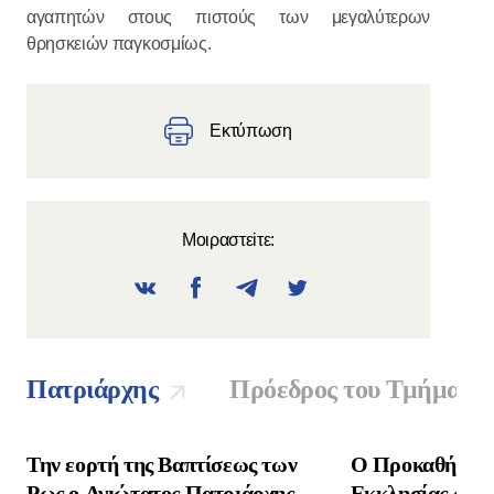
αγαπητών στους πιστούς των μεγαλύτερων
θρησκειών παγκοσμίως.
Εκτύπωση
Μοιραστεiτε:
Πατριάρχης
Πρόεδρος του Τμήματο
Την εορτή της Βαπτίσεως των
Ο Προκαθήμενο
Ρως ο Αγιώτατος Πατριάρχης
Εκκλησίας συνα