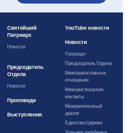
Святейший
YouTube новости
Патриарх
Новости
Новости
Патриарх
Председатель Отдела
Председатель
Межправославные
Отдела
отношения
Новости
Межхристианские
контакты
Проповеди
Межрелигиозный
диалог
Выступления
Единство Церкви
Дальнее зарубежье