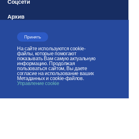
Соцсети
Архив
Принять
Электронный
На сайте используются cookie-
файлы, которые помогают
журнал
показывать Вам самую актуальную
«Церковь и
информацию. Продолжая
пользоваться сайтом, Вы даете
Время»
согласие на использование ваших
Метаданных и cookie-файлов.
Управление cookie
Отдел внешних церковных
связей
МОСКОВСКОГО ПАТРИАРХАТА
Сайт действует при