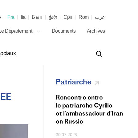
λ
Fra
Ita
Бълг
ქარ
Срп
Rom
عرب
Le Département
Documents
Archives
ociaux
Patriarche
REE
 téléphonique entre
Rencontre entre
s des Églises
le patriarche Cyrille
s russe et serbe
et l’ambassadeur d’Iran
en Russie
30.07.2026