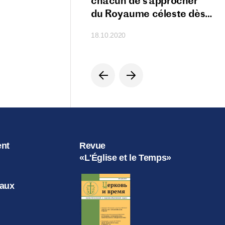
s à la sainteté
chacun de s’approcher
du Royaume céleste dès
cette terre
18.10.2020
ent
Revue
«L'Église et le Temps»
iaux