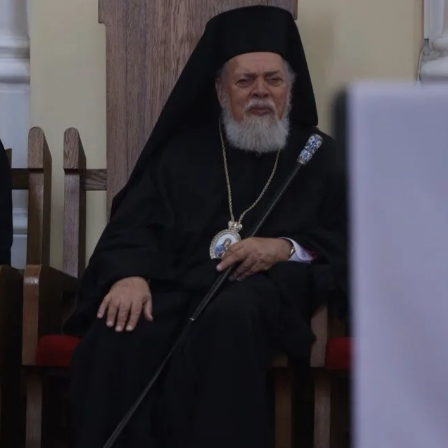
Le préside
Aleksanda
ses vœux 
Cyrille po
20.11.2025
Message d
le patriar
aux partic
Assemblée
20.10.2025