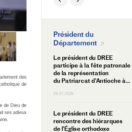
Président du
Département
 du métropolite
Le président du DREE
vec les Russes
participe à la fête patronale
n Éthiopie
de la représentation
partement des
du Patriarcat d’Antioche à
catholique de
Moscou
26.07.2026
re de Dieu de
olite Antoine
Le président du DREE
ait ses adieux
aine.
amsk visite
rencontre des hiérarques
ère de Sebeta à
de l’Église orthodoxe