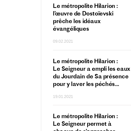
lite Hilarion : Dieu
Le métropolite Hilarion :
à donner à chacun
l’œuvre de Dostoïevski
nnant de la foi,
prêche les idéaux
t être prêt à
évangéliques
r
09.02.2021
lite Hilarion :
Le métropolite Hilarion :
ur nous prie
Le Seigneur a empli les eaux
er avant tout
du Jourdain de Sa présence
e de Dieu
pour y laver les péchés
des hommes
19.01.2021
lite Hilarion :
Le métropolite Hilarion :
ur appelle tous
Le Seigneur permet à