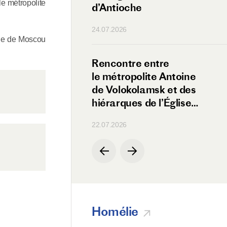
le métropolite
eba
d’Antioche
24.07.2026
rche de Moscou
 entre
Rencontre entre
lite Antoine
le métropolite Antoine
amsk et le ministre
de Volokolamsk et des
de la Paix
hiérarques de l’Église
orthodoxe de Chypre
22.07.2026
Homélie