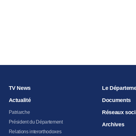
les homme
14.06.2020
TV News
Le Départem
Actualité
Documents
Réseaux soc
Patriarche
Président du Département
Archives
Relations interorthodoxes