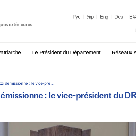
Рус
Укр
Eng
Deu
Ελ
ques extérieures
atriarche
Le Président du Département
Réseaux s
zi démissionne : le vice-pré…
émissionne : le vice-président du D
Entretien
les primat
orthodoxe
18.12.2025