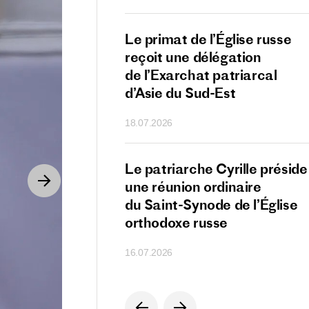
nt de la Serbie
Le primat de l’Église russe
r Vučić présente
reçoit une délégation
au patriarche
de l’Exarchat patriarcal
ur son anniversaire
d’Asie du Sud-Est
18.07.2026
e Sa Sainteté
Le patriarche Cyrille préside
che Cyrille
une réunion ordinaire
ipants de la XVIIᵉ
du Saint-Synode de l’Église
 du monde russe
orthodoxe russe
16.07.2026