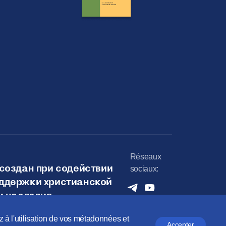
Réseaux
создан при содействии
sociaux:
ддержки христианской
и наследия
ez à l'utilisation de vos métadonnées et
Accepter