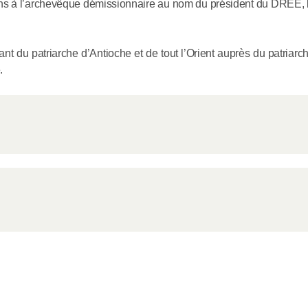
ions à l’archevêque démissionnaire au nom du président du DREE, 
Addis-Ab
04.06.2026
ant du patriarche d’Antioche et de tout l’Orient auprès du patria
.
Rencontre
le métropo
de Volokol
éthiopien 
04.06.2026