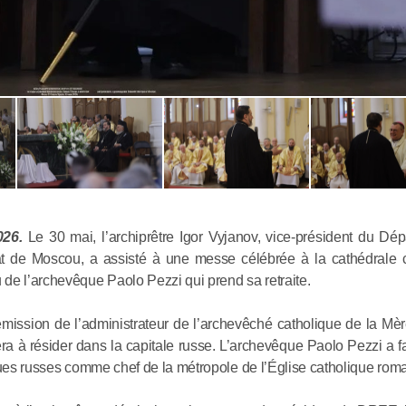
Rencontre
Antoine a
résidant e
026.
Le 30 mai, l’archiprêtre Igor Vyjanov, vice-président du Dé
rcat de Moscou, a assisté à une messe célébrée à la cathédrale 
de l’archevêque Paolo Pezzi qui prend sa retraite.
05.06.2026
mission de l’administrateur de l’archevêché catholique de la Mè
Le métrop
a à résider dans la capitale russe. L’archevêque Paolo Pezzi a f
ques russes comme chef de la métropole de l’Église catholique rom
de Volokol
le monast