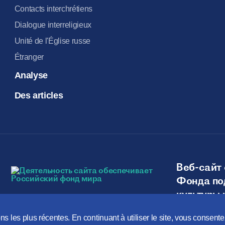
Contacts interchrétiens
Dialogue interreligieux
Unité de l'Église russe
Étranger
Analyse
Des articles
Веб-сайт 
Фонда по
культуры 
ns les plus récentes. En continuant à utiliser le site, vous consent