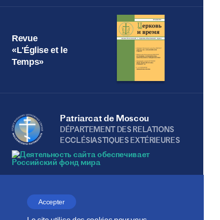
Revue
«L'Église et le
Temps»
Patriarcat de Moscou
DÉPARTEMENT DES RELATIONS
ECCLÉSIASTIQUES EXTÉRIEURES
Веб-сайт создан при содействии
Фонда поддержки христианской
Accepter
культуры и наследия