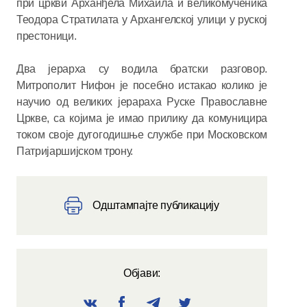
при цркви Арханђела Михаила и великомученика
Теодора Стратилата у Архангелској улици у руској
престоници.
Два јерарха су водила братски разговор.
Митрополит Нифон је посебно истакао колико је
научио од великих јерараха Руске Православне
Цркве, са којима је имао прилику да комуницира
током своје дугогодишње службе при Московском
Патријаршијском трону.
Одштампајте публикацију
Објави: