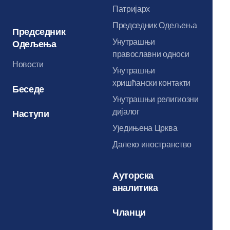
Патријарх
Председник Одељења
Председник
Унутрашњи
Одељења
православни односи
Новости
Унутрашњи
хришћански контакти
Беседе
Унутрашњи религиозни
дијалог
Наступи
Уједињена Црква
Далеко иностранство
Ауторска
аналитика
Чланци