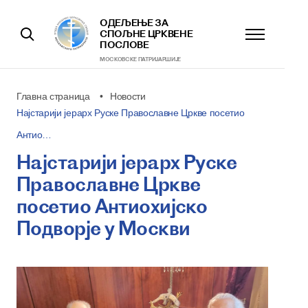
ОДЕЉЕЊЕ ЗА
СПОЉНЕ ЦРКВЕНЕ
ПОСЛОВЕ
МОСКОВСКЕ ПАТРИJАРШИЈЕ
Главна страница
Новости
Најстарији јерарх Руске Православне Цркве посетио
Антио…
Најстарији јерарх Руске
Православне Цркве
посетио Антиохијско
Подворје у Москви