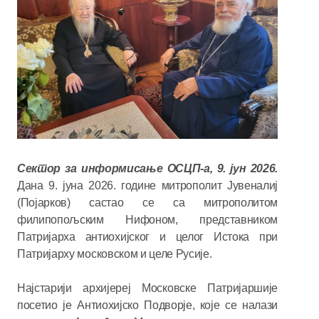
Сектор за информисање ОСЦП-а, 9. јун 2026.
Дана 9. јуна 2026. године митрополит Јувеналиј
(Појарков) састао се са митрополитом
филипопољским Нифоном, представником
Патријарха антиохијског и целог Истока при
Патријарху московском и целе Русије.
Најстарији архијереј Московске Патријаршије
посетио је Антиохијско Подворје, које се налази