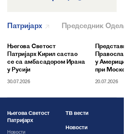
Патријарх
Председник Одеље
Његова Светост
Представник
Патријарх Кирил састао
Православне
се са амбасадором Ирана
у Америци
у Русији
при Московс
Патријаршем
30.07.2026
20.07.2026
уручен орден
Сергија Рад
Његова Светост
ТВ вести
Патријарх
Новости
Новости