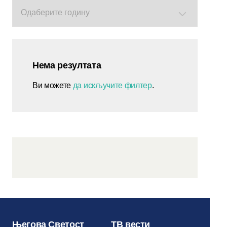
Нема резултата
Ви можете
да искључите филтер
.
Његова Светост
ТВ вести