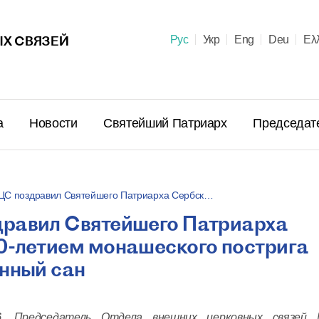
Х СВЯЗЕЙ
Рус
Укр
Eng
Deu
Ελ
а
Новости
Святейший Патриарх
Председат
ЦС поздравил Святейшего Патриарха Сербск…
дравил Святейшего Патриарха
Поздравл
0-летием монашеского пострига
Патриарх
Предстоя
енный сан
Правосла
летием м
23 июня в 10:
пострига
.
Председатель Отдела внешних церковных связей М