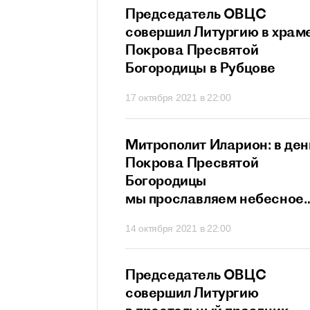
прославляет всех
Председатель ОВЦС
в и исповедников
совершил Литургию в храм
ристово
Покрова Пресвятой
Богородицы в Рубцове
21 в 21:20
17 октября 2021 в 22:00
ит Иларион:
Митрополит Иларион: в ден
х собственных
Покрова Пресвятой
г не сможет
Богородицы
ти
мы прославляем небесное
заступничество Матери
 в 20:26
14 октября 2021 в 22:00
Божией
ит Иларион:
Председатель ОВЦС
сегда нам дает
совершил Литургию