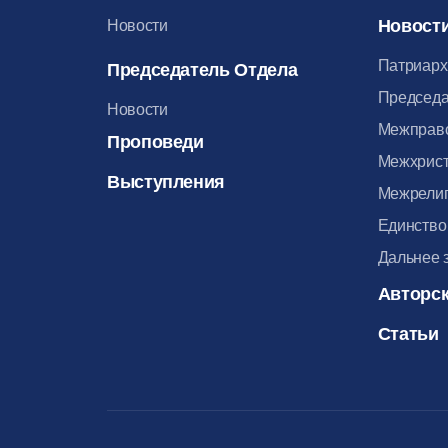
Новост
Новости
Патриарх
Председатель Отдела
Председа
Новости
Межправ
Проповеди
Межхрист
Выступления
Межрелиг
Единство
Дальнее 
Авторск
Статьи