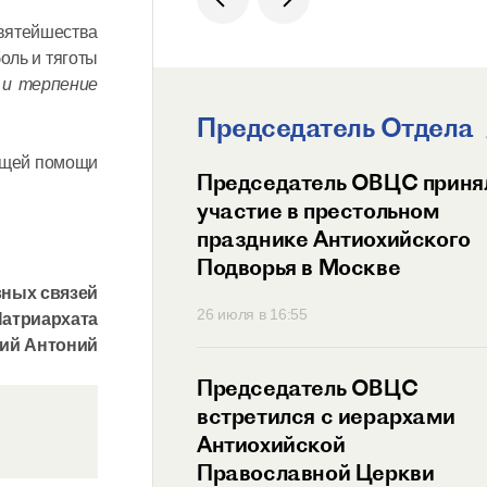
вятейшества
оль и тяготы
 и терпение
Председатель Отдела
ающей помощи
ит Волоколамский
Председатель ОВЦС приня
возглавил
участие в престольном
ный праздник
празднике Антиохийского
ого Подворья
Подворья в Москве
 Православной
вных связей
45
26 июля в 16:55
Патриархата
ий Антоний
тель ОВЦС провел
Председатель ОВЦС
с представителем
встретился с иерархами
ого Мальтийского
Антиохийской
 России
Православной Церкви