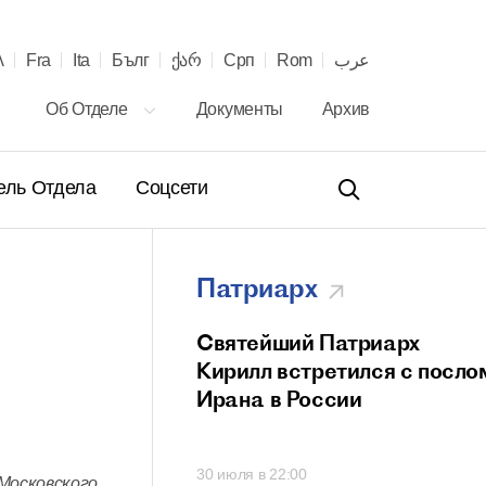
λ
Fra
Ita
Бълг
ქარ
Срп
Rom
عرب
Об Отделе
Документы
Архив
ель Отдела
Соцсети
Патриарх
ение Святейшего
Святейший Патриарх
а Кирилла
Кирилл встретился с посло
телю Сербской
Ирана в России
вной Церкви с 40-
онашеского
00
30 июля в 22:00
 и рукоположения
осковского