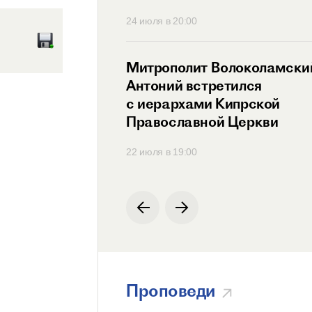
30
24 июля в 20:00
ит Антоний
Митрополит Волоколамски
ся с Генеральным
Антоний встретился
ем
с иерархами Кипрской
родной
Православной Церкви
ции по русскому
00
22 июля в 19:00
Проповеди