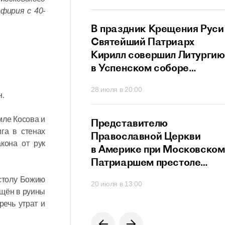
ный сан
фирия с 40-
й Патриарх
В праздник Крещения Руси
стретился
Святейший Патриарх
дателем
Кирилл совершил Литургию
го
в Успенском соборе
ционного совета
Московского Кремля
40
28 июля в 20:00
их
н.
твенников,
щих за рубежом
мле Косова и
й Патриарх
Представителю
га в стенах
озглавил работу
Православной Церкви
кона от рук
я Высшего
в Америке при Московском
го Совета
Патриаршем престоле
вручен орден преподобног
столу Божию
0
20 июля в 13:00
Сергия Радонежского
ащён в руины
речь утрат и