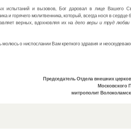
ых испытаний и вызовов, Бог даровал в лице Вашего С
ка и горячего молитвенника, который, всегда нося в сердце б
ставляет верных, вдохновляя их на
дело веры и труд любви
ь молюсь о ниспослании Вам крепкого здравия и неоскудев
Митропол
Антоний 
престоль
московск
Сербской
Председатель Отдела внешних церко
12 июля в 14:
Московского 
Церкви
митрополит Волоколамск
Председа
встречу 
Суверенн
Ордена в