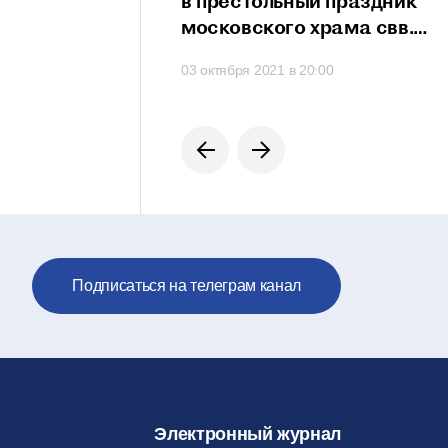
сть проявить свои
в престольный праздник
сти
московского храма свв.
мучеников Михаила
 в 21:20
03 октября 2021 в 20:00
и Феодора
на Черниговском подворье
Подписаться на телеграм канал
Электронный журнал