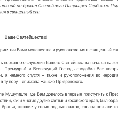
в священ
нтоний поздравил Святейшего Патриарха Сербского Пор
ия в священный сан.
Святейши
Кирилл в
с предсе
Всемирно
Ваше Святейшество!
координа
16 июня в 17:
российск
принятия Вами монашества и рукоположения в священный са
соотечес
проживаю
ть церковного служения Вашего Святейшества начался на зе
Святейши
я. Премудрый и Всеведущий Господь сподобил Вас постри
Кирилл в
и, а немного спустя – также и рукоположения во иеродиа
заседани
в ту пору – епископа Рашско-Призренского.
Церковно
ле Мушутиште, где Вам довелось впервые приступить к Пре
16 июня в 11:3
ствии, как и многие другие святыни косовского края, был обр
 братья, жившие у своих родных очагов, сполна познали го