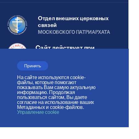
Отдел внешних церковных
связей
МОСКОВСКОГО ПАТРИАРХАТА
Сайт действует при
поддержке
Принять
Российского фонда мира
На сайте используются cookie-
Веб-сайт создан при содействии
файлы, которые помогают
показывать Вам самую актуальную
Фонда поддержки христианской
информацию. Продолжая
пользоваться сайтом, Вы даете
культуры и наследия
согласие на использование ваших
Метаданных и cookie-файлов.
Управление cookie
Мы в социальных сетях: