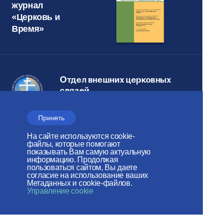
журнал
«Церковь и
Время»
Отдел внешних церковных
связей
МОСКОВСКОГО ПАТРИАРХАТА
Принять
Сайт действует при
На сайте используются cookie-
поддержке
файлы, которые помогают
показывать Вам самую актуальную
Российского фонда мира
информацию. Продолжая
пользоваться сайтом, Вы даете
согласие на использование ваших
Веб-сайт создан при содействии
Метаданных и cookie-файлов.
Управление cookie
Фонда поддержки христианской
культуры и наследия