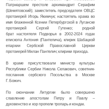
Патриаршем престоле архимандрит Серафим
(Шемятовский); заместитель председателя ОВЦС
протоиерей Игорь Якимчук; настоятель храма во
имя блаженной Ксении Петербургской в Луганске
протоиерей Сергий Гутенко; родной
брат настоятеля Подворья в 2002-2024 годах
епископа Антония (Пантелича), клирик Шабацкой
епархии Сербской Православной Церкви
протоиерей Милан Пантелич; клирики прихода.
В храме присутствовали министр культуры
Республики Сербии Никола Селакович, советник-
посланник сербского Посольства в Москве
Г. Божич.
По окончании Литургии было совершено
славление апостолам Петру и Павлу –
духовенство и хор пропели тропарь и кондак.