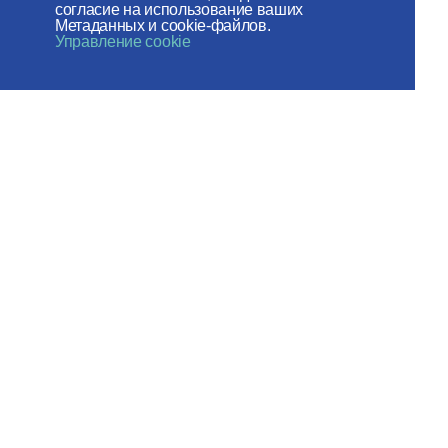
согласие на использование ваших
Российского фонда мира
Метаданных и cookie-файлов.
Управление cookie
Веб-сайт создан при содействии
Фонда поддержки христианской
культуры и наследия
Мы в социальных сетях:
Карта сайта
Пользовательское соглашение
© 2026 ОВЦC МП