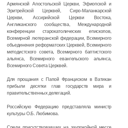
Армянской Апостольской Церкви, Эфиопской и
Эритрейской Церквей, Сиро-Маланкарской
Церкви, Ассирийской Церкви Востока,
Англиканского сообщества, Международной
конференции старокатолических епископов,
Всемирной лютеранской федерации, Всемирного
объединения реформатских Церквей, Всемирного
методистского совета, Всемирного баптистского
альянса, Всемирного евангельского альянса,
Всемирного Совета Церквей.
Для прощания с Папой Франциском в Ватикан
прибыли десятки глав государств мира и
правительственных делегаций.
Российскую Федерацию представляла министр
культуры О.Б. Любимова.
Среди присутствовавших на заупокойной мессе