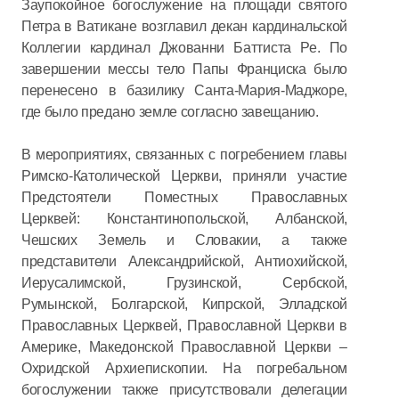
Заупокойное богослужение на площади святого
Петра в Ватикане возглавил декан кардинальской
Коллегии кардинал Джованни Баттиста Ре. По
завершении мессы тело Папы Франциска было
перенесено в базилику Санта-Мария-Маджоре,
где было предано земле согласно завещанию.
В мероприятиях, связанных с погребением главы
Римско-Католической Церкви, приняли участие
Предстоятели Поместных Православных
Церквей: Константинопольской, Албанской,
Чешских Земель и Словакии, а также
представители Александрийской, Антиохийской,
Иерусалимской, Грузинской, Сербской,
Румынской, Болгарской, Кипрской, Элладской
Православных Церквей, Православной Церкви в
Америке, Македонской Православной Церкви –
Охридской Архиепископии. На погребальном
богослужении также присутствовали делегации