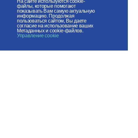
На сайте используются cookie-
файлы, которые помогают
Веб-сайт создан при содействии
показывать Вам самую актуальную
информацию. Продолжая
Фонда поддержки христианской
пользоваться сайтом, Вы даете
согласие на использование ваших
культуры и наследия
Метаданных и cookie-файлов.
Управление cookie
Мы в социальных сетях:
Карта сайта
Пользовательское соглашение
© 2026 ОВЦC МП