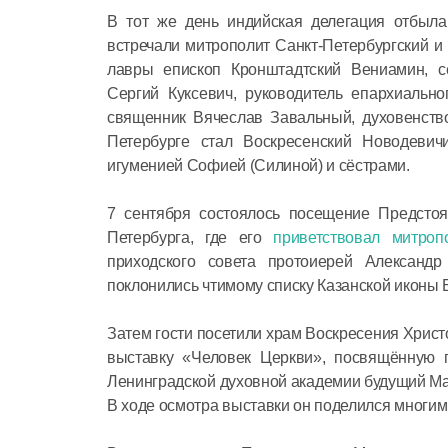
В тот же день индийская делегация отбыла
встречали митрополит Санкт-Петербургский 
лавры епископ Кронштадтский Вениамин, се
Сергий Куксевич, руководитель епархиально
священник Вячеслав Завальный, духовенств
Петербурге стал Воскресенский Новодевич
игуменией Софией (Силиной) и сёстрами.
7 сентября состоялось посещение Предстоя
Петербурга, где его
приветствовал митроп
приходского совета протоиерей Александ
поклонились чтимому списку Казанской иконы
Затем гости посетили храм Воскресения Хрис
выставку «Человек Церкви», посвящённую 
Ленинградской духовной академии будущий Ма
В ходе осмотра выставки он поделился многи