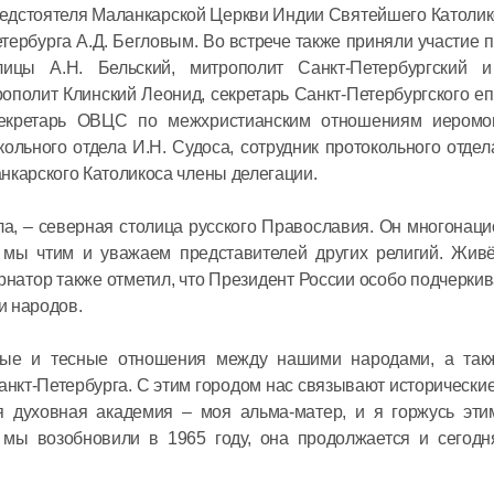
редстоятеля Маланкарской Церкви Индии Святейшего Католи
тербурга А.Д. Бегловым. Во встрече также приняли участие 
лицы А.Н. Бельский, митрополит Санкт‑Петербургский 
полит Клинский Леонид, секретарь Санкт-Петербургского е
 секретарь ОВЦС по межхристианским отношениям иером
кольного отдела И.Н. Судоса, сотрудник протокольного отде
карского Католикоса члены делегации.
а, – северная столица русского Православия. Он многонац
 мы чтим и уважаем представителей других религий. Жив
ернатор также отметил, что Президент России особо подчеркив
и народов.
рые и тесные отношения между нашими народами, а так
нкт‑Петербурга. С этим городом нас связывают исторически
я духовная академия – моя альма-матер, и я горжусь эти
мы возобновили в 1965 году, она продолжается и сегодня