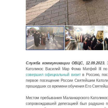
Служба коммуникации ОВЦС, 12.09.2023.
Католикос Василий Мар Фома Матфей III п
совершил официальный визит
в Россию, пос
первое посещение России Святейшим Католико
прошедших со времени обучения Его Святейшес
Местом пребывания Маланкарского Католикоса
сопровождавшей делегацией был радушно п