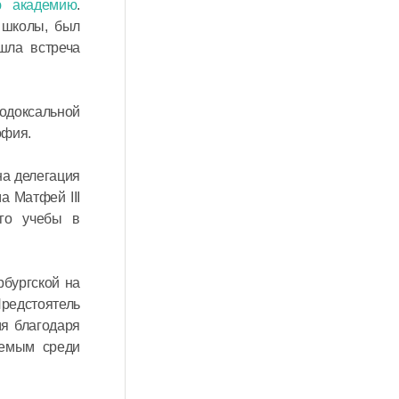
ю академию
.
 школы, был
шла встреча
одоксальной
офия.
на делегация
а Матфей III
его учебы в
бургской на
редстоятель
я благодаря
аемым среди