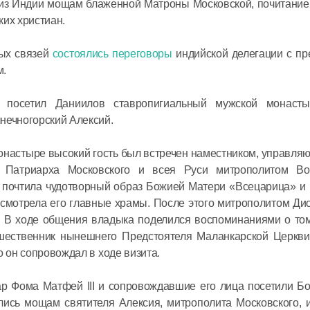
й из Индии мощам блаженной Матроны Московской, почитание
ких христиан.
08 июля в 12:
ных связей
состоялись переговоры
индийской делегации с пр
Митропол
м.
встретил
секретар
 посетил Даниилов ставропигиальный мужской монасты
Междуна
нечногорский Алексий.
организа
06 июля в 12:
онастыре высокий гость был встречен наместником, управл
языку
 Патриарха Московского и всея Руси митрополитом Во
 почтила чудотворный образ Божией Матери «Всецарица» и 
осмотрела его главные храмы. После этого митрополитом Д
. В ходе общения владыка поделился воспоминаниями о том
шественник нынешнего Предстоятеля Маланкарской Церкв
о он сопровождал в ходе визита.
р Фома Матфей III и сопровождавшие его лица посетили Бо
лись мощам святителя Алексия, митрополита Московского, 