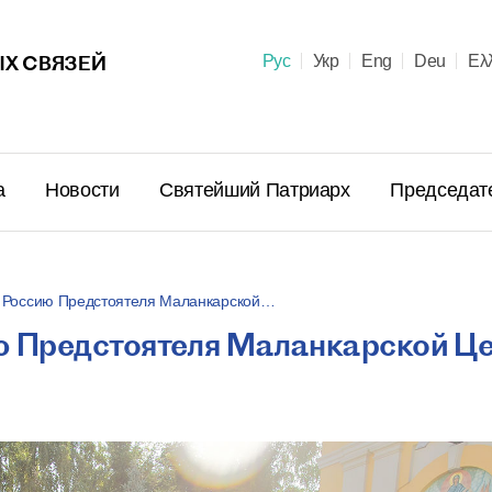
Х СВЯЗЕЙ
Рус
Укр
Eng
Deu
Ελ
а
Новости
Святейший Патриарх
Председат
в Россию Предстоятеля Маланкарской…
ию Предстоятеля Маланкарской Ц
Поздравл
Патриарх
Предстоя
Правосла
летием м
23 июня в 10:
пострига