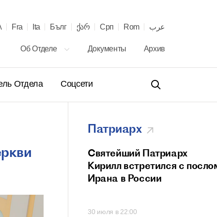
λ
Fra
Ita
Бълг
ქარ
Срп
Rom
عرب
Об Отделе
Документы
Архив
ель Отдела
Соцсети
Патриарх
еркви
ение Святейшего
Святейший Патриарх
а Кирилла
Кирилл встретился с посло
телю Сербской
Ирана в России
вной Церкви с 40-
онашеского
00
30 июля в 22:00
 и рукоположения