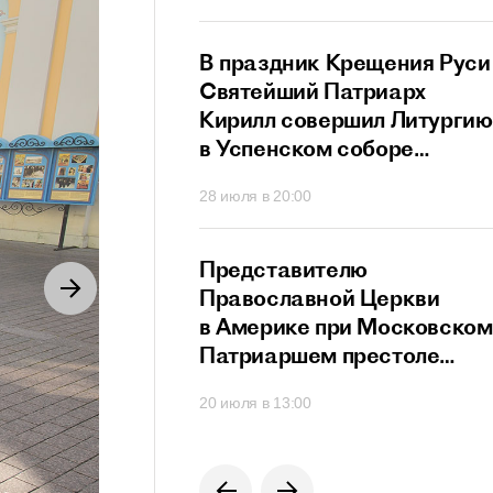
ный сан
й Патриарх
В праздник Крещения Руси
стретился
Святейший Патриарх
дателем
Кирилл совершил Литургию
го
в Успенском соборе
ционного совета
Московского Кремля
40
28 июля в 20:00
их
твенников,
щих за рубежом
й Патриарх
Представителю
озглавил работу
Православной Церкви
я Высшего
в Америке при Московском
го Совета
Патриаршем престоле
вручен орден преподобног
0
20 июля в 13:00
Сергия Радонежского