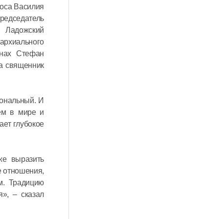
коса Василия
председатель
и Ладожский
пархиального
онах Стефан
ла священник
иональный. И
ём в мире и
ает глубокое
же выразить
е отношения,
м. Традицию
», – сказал