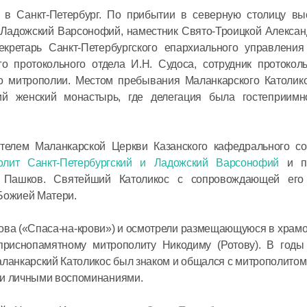
возможно
 в Санкт-Петербург. По прибытии в северную столицу выс
способно
и Ладожский Варсонофий, наместник Свято-Троицкой Алекса
кретарь Санкт-Петербургского епархиального управления
24 января 2021
го протокольного отдела И.Н. Судоса, сотрудник протокол
о митрополии. Местом пребывания Маланкарского Католико
ий женский монастырь, где делегация была гостеприимн
телем Маланкарской Церкви Казанского кафедрального со
олит Санкт-Петербургский и Ладожский Варсонофий
и пр
р Пашков. Святейший Католикос с сопровождающей его
 Божией Матери.
това («Спаса-на-крови») и осмотрели размещающуюся в храм
приснопамятному митрополиту Никодиму (Ротову). В годы
ланкарский Католикос был знаком и общался с митрополито
ми личными воспоминаниями.