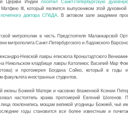
кой Церкви Индии
посетил Санкт-Петербургскую духовну
атфею III, который является выпускником этой духовной
 почетного доктора СПбДА
. В актовом зале академии про
гской митрополии в честь Предстоятеля Маланкарской Орт
ени митрополита Санкт-Петербургского и Ладожского Варсон
лександро-Невской лавры епископа Кронштадтского Вениами
 на Никольском кладбище лавры Католикос Василий Мар Фом
отова) и протоиерея Богдана Сойко, который в годы 
м факультета иностранных студентов.
й иконы Божией Матери и часовню блаженной Ксении Петер
твовал настоятель храма протоиерей Евгений Шогенов. П
лица поклонились мощам великой угодницы Божией, чьё им
оследние годы становится все более известным и почит