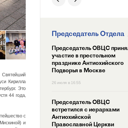
Председатель Отдела
ит Волоколамский
Председатель ОВЦС приня
возглавил
участие в престольном
ный праздник
празднике Антиохийского
ого Подворья
Подворья в Москве
и Святейший
 Православной
уси Кирилла
45
26 июля в 16:55
ербург. Это
стя 44 года,
тель ОВЦС провел
Председатель ОВЦС
с представителем
встретился с иерархами
ого Мальтийского
Антиохийской
ятейшество с
Мискиной) и
 России
Православной Церкви