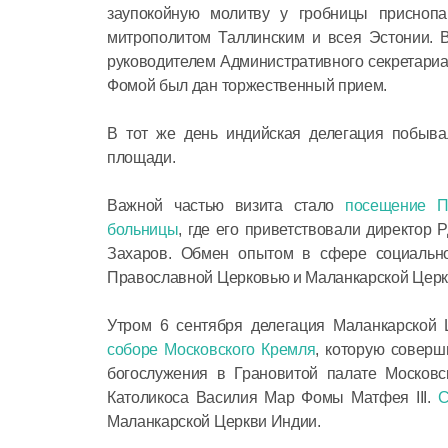
заупокойную молитву у гробницы приснопа
митрополитом Таллинским и всея Эстонии. В
руководителем Административного секретари
Фомой был дан торжественный прием.
В тот же день индийская делегация побыв
площади.
Важной частью визита стало
посещение П
больницы
, где его приветствовали директор
Захаров. Обмен опытом в сфере социально
Православной Церковью и Маланкарской Церк
Утром 6 сентября делегация Маланкарской
соборе Московского Кремля
, которую соверш
богослужения в Грановитой палате Москов
Католикоса Василия Мар Фомы Матфея III.
С
Маланкарской Церкви Индии.