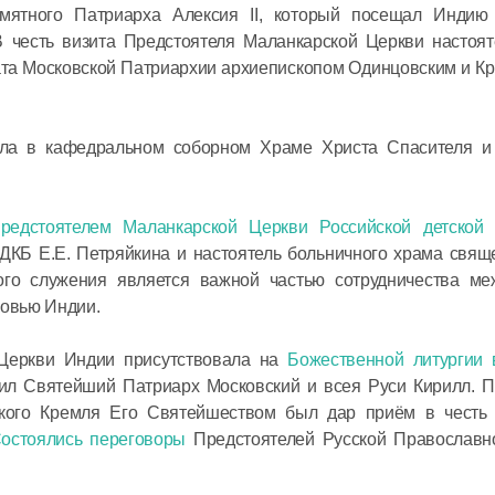
мятного Патриарха Алексия II, который посещал Индию
Церковь 
 честь визита Предстоятеля Маланкарской Церкви настоят
мученико
ата Московской Патриархии архиепископом Одинцовским и К
за имя Х
ала в кафедральном соборном Храме Христа Спасителя и
07 февраля 20
Митропол
редстоятелем Маланкарской Церкви Российской детской 
 РДКБ Е.Е. Петряйкина и настоятель больничного храма свя
Без наши
го служения является важной частью сотрудничества ме
усилий Бо
овью Индии.
нас спас
 Церкви Индии присутствовала на
Божественной литургии 
31 января 2021
ил Святейший Патриарх Московский и всея Руси Кирилл. П
ского Кремля Его Святейшеством был дар приём в честь
Митропол
остоялись переговоры
Предстоятелей Русской Православн
Господь в