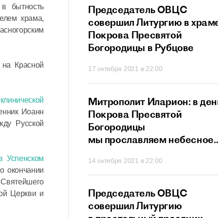
 в бытность
прославляет всех
Председатель ОВЦС
елем храма,
в и исповедников
совершил Литургию в храм
расногорским
ристово
Покрова Пресвятой
Богородицы в Рубцове
 на Красной
21 в 21:20
17 октября 2021 в 22:00
ит Иларион:
Митрополит Иларион: в ден
клинической
щенник Иоанн
х собственных
Покрова Пресвятой
жду Русской
г не сможет
Богородицы
ти
мы прославляем небесное
заступничество Матери
в Успенском
 в 20:26
14 октября 2021 в 22:00
Божией
о окончании
 Святейшего
ит Иларион:
Председатель ОВЦС
ой Церкви и
сегда нам дает
совершил Литургию