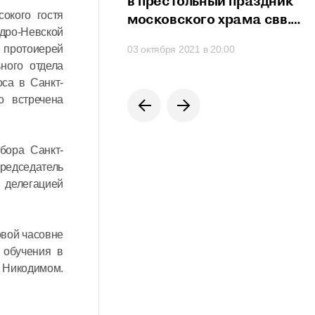
сть проявить свои
в престольный праздник
окого гостя
сти
московского храма свв.
ндро-Невской
мучеников Михаила
 протоиерей
 в 21:20
03 октября 2021 в 20:00
и Феодора
ьного отдела
на Черниговском подворье
са в Санкт-
о встречена
бора Санкт-
едседатель
 делегацией
овой часовне
 обучения в
м Никодимом.