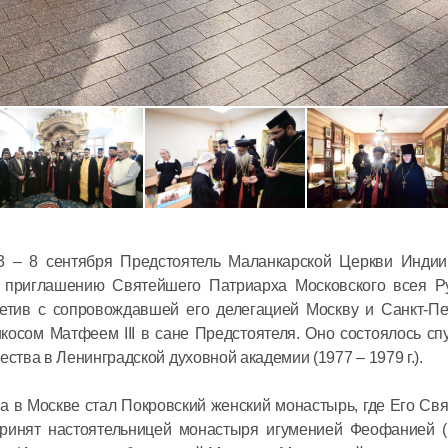
Митропол
Антоний 
престоль
московск
3 – 8 сентября Предстоятель Маланкарской Церкви Инди
Сербской
о приглашению Святейшего Патриарха Московского всея Р
12 июля в 14:
Церкви
етив с сопровождавшей его делегацией Москву и Санкт-Пет
сом Матфеем III в сане Предстоятеля. Оно состоялось спу
Председа
тва в Ленинградской духовной академии (1977 – 1979 г.).
встречу 
Суверенн
 в Москве стал Покровский женский монастырь, где Его Св
ринят настоятельницей монастыря игуменией Феофанией (
Ордена в