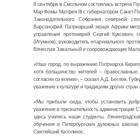
8 сентября в Смольном состоялась встреча П
Мар Фомы Матфея III с губернатором Санкт-Пе
Законодательного Собрания северной сто
Варсонофий, Патриарший экзарх Африки митро
управления протоиерей Сергий Куксевич,
(Игумнов), руководитель епархиального прото
Вячеслав Завальный и сопровождающие Малан
«Наш город, по выражению Патриарха Кирилл
хотя большинство жителей – православные,
согласии со всеми», – сказал А.Д. Беглов. Губ
уважение к культуре и традициям других стран 
«Мы прибыли сюда, чтобы установить доб
уважение и признательность администрации Са
здесь учились наши студенты. Ленинградска
обучения в Петербургских духовных школах 
Святейший Католикос.