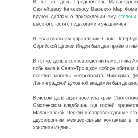
В тот же день Предстоятель Маланкарс
Святейшему Католикосу Василию Мар Фоме М
вручен диплом о присуждении ему
степени
высокого гостя с педагогами и учащимися.
В епархиальном управлении Санкт-Петербур
Сирийской Церкви Индии был дан приём от им
В тот же день в сопровождении наместника А
побывала в Свято-Троицком соборе обители;
посетил могилы митрополита Никодима (Р
Ленинградской духовной академии был декано
Вечером делегация посетила храм Смоленско
Смоленском кладбище, где гостей приветс
Маланкарской Церкви и сопровождавшие его 
двусторонним межцерковным контактам в п
христиан Индии.