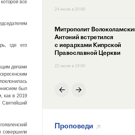
 которой все
30
24 июля в 20:00
едседателем
ит Антоний
Митрополит Волоколамски
ся с Генеральным
Антоний встретился
ем
с иерархами Кипрской
рь, где его
родной
Православной Церкви
ции по русскому
00
22 июля в 19:00
яющим делами
скресенским
поклонилась
ионисием был
, как в 2019
и Святейший
Проповеди
гоявленский
и совершили