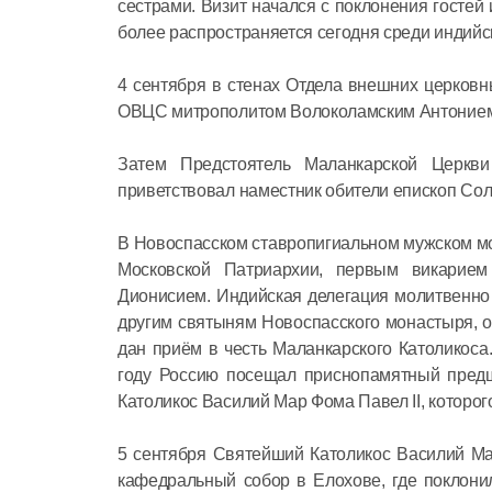
сестрами. Визит начался с поклонения госте
более распространяется сегодня среди индийс
4 сентября в стенах Отдела внешних церков
ОВЦС митрополитом Волоколамским Антоние
Затем Предстоятель Маланкарской Церкви
приветствовал наместник обители епископ Сол
В Новоспасском ставропигиальном мужском м
Московской Патриархии, первым викарием
Дионисием. Индийская делегация молитвенно
другим святыням Новоспасского монастыря, 
дан приём в честь Маланкарского Католикоса
году Россию посещал приснопамятный пред
Католикос Василий Мар Фома Павел II, которог
5 сентября Святейший Католикос Василий Ма
кафедральный собор в Елохове, где поклони