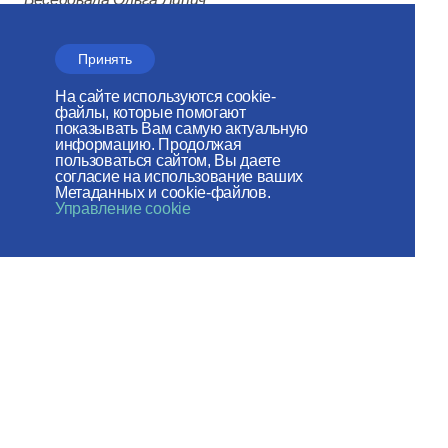
Принять
Распечатать публикацию
На сайте используются cookie-
файлы, которые помогают
показывать Вам самую актуальную
информацию. Продолжая
пользоваться сайтом, Вы даете
согласие на использование ваших
Поделиться:
Метаданных и cookie-файлов.
Управление cookie
Патриарх
Председатель Отдел
Святейший Патриарх
В праздник 
Кирилл встретился
Руси Святей
с послом Ирана в России
Кирилл сове