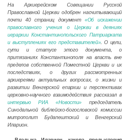
На Архиерейском Совещании Русской
Православной Церкви одобрен насчитывающий
почти 40 страниц документ
«Об искажении
православного учения о Церкви в деяниях
иерархии Константинопольского Патриархата
и выступлениях его представителей»
. О цели,
сути и статусе этого документа, о
притязаниях Константинополя на власть вне
пределов собственной Поместной Церкви и их
последствиях, о других рассмотренных
архиереями актуальных вопросах, о жизни и
развитии Венгерской епархии и перспективах
церковно-научного взаимодействия рассказал в
интервью РИА «Новости»
председатель
Синодальной библейско-богословской комиссии
митрополит Будапештский и Венгерский
Иларион.
– Владыка Иларион, какова предыстория