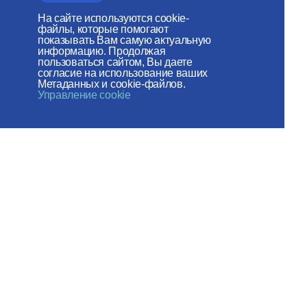
Сайт действует при
На сайте используются cookie-
файлы, которые помогают
поддержке
показывать Вам самую актуальную
информацию. Продолжая
Российского фонда мира
пользоваться сайтом, Вы даете
согласие на использование ваших
Метаданных и cookie-файлов.
Веб-сайт создан при содействии
Управление cookie
Фонда поддержки христианской
культуры и наследия
Мы в социальных сетях:
Карта сайта