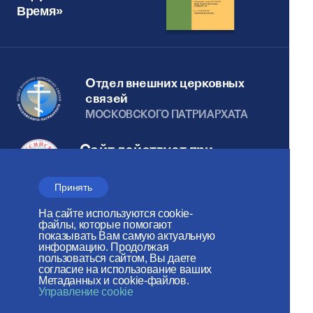
Время»
Отдел внешних церковных
связей
МОСКОВСКОГО ПАТРИАРХАТА
Сайт действует при
поддержке
Принять
Российского фонда мира
На сайте используются cookie-
Веб-сайт создан при содействии
файлы, которые помогают
показывать Вам самую актуальную
Фонда поддержки христианской
информацию. Продолжая
пользоваться сайтом, Вы даете
культуры и наследия
согласие на использование ваших
Метаданных и cookie-файлов.
Управление cookie
Мы в социальных сетях: