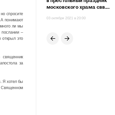
сть проявить свои
в престольный праздник
сти
московского храма свв.
мучеников Михаила
 но спросите
 в 21:20
03 октября 2021 в 20:00
и Феодора
. А понимают
на Черниговском подворье
 много ли мы
 послании –
я открыл это
о священник
апостола за
. Я хотел бы
 о Священном