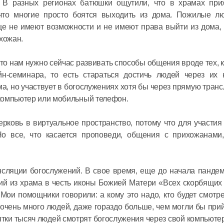
. В разных регионах батюшки ощутили, что в храмах при
 что многие просто боятся выходить из дома. Пожилые лю
ще не имеют возможности и не имеют права выйти из дома, 
хожан.
что нам нужно сейчас развивать способы общения вроде тех,
н-семинара, то есть стараться достичь людей через их 
Митропол
а, но участвует в богослужениях хотя бы через прямую транс
Антоний 
компьютер или мобильный телефон.
престоль
московск
рковь в виртуальное пространство, потому что для участия
Сербской
 Но все, что касается проповеди, общения с прихожанам
12 июля в 14:
Церкви
ансляции богослужений. В свое время, еще до начала панде
Председа
ий из храма в честь иконы Божией Матери «Всех скорбящих
встречу 
Мои помощники говорили: а кому это надо, кто будет смотр
Суверенн
 очень много людей, даже гораздо больше, чем могли бы прий
Ордена в
ятки тысяч людей смотрят богослужения через свой компьютер.