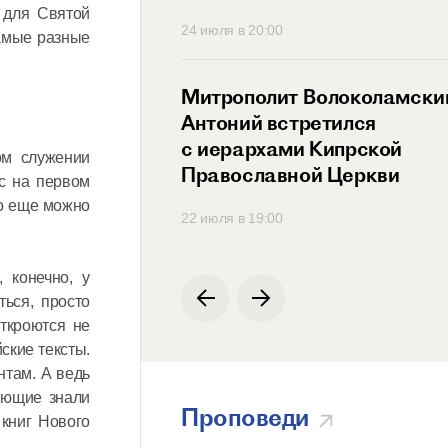
 для Святой
30
24 июля в 20:00
самые разные
ит Антоний
Митрополит Волоколамски
ся с Генеральным
Антоний встретился
ем
с иерархами Кипрской
ом служении
родной
Православной Церкви
ас на первом
ции по русскому
то еще можно
00
22 июля в 19:00
 конечно, у
ться, просто
ткроются не
ские тексты.
нтам. А ведь
ующие знали
Проповеди
 книг Нового