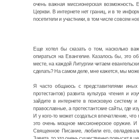
очень важная миссионерская возможность. 
Церкви. В интернете нет границ, и в те инфо
посетители и участники, в том числе совсем но
Еще хотел бы сказать о том, насколько ва
опираться на Евангелие. Казалось бы, это о
месте, на каждой Литургии читаем евангельски
сделать? На самом деле, мне кажется, мы мож
Я часто общаюсь с представителями иных х
протестантов) развита культура чтения и из
зайдите в интернете в поисковую систему и
православные, а протестантские сайты, где из
И у кого-то может создаться впечатление, чт
это очень мощное миссионерское оружие. И
Священное Писание, любили его, овладевали
Завета, то это очень существенно повысит в ц