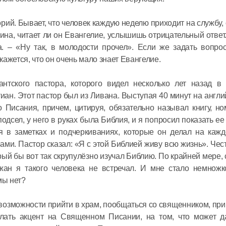
Церковь 
мученико
ий. Бывает, что человек каждую неделю приходит на службу, 
за имя Х
на, читает ли он Евангелие, услышишь отрицательный ответ
а. – «Ну так, в молодости прочел». Если же задать вопро
кажется, что он очень мало знает Евангелие.
07 февраля 20
нтского пастора, которого видел несколько лет назад в
ан. Этот пастор был из Ливана. Выступая 40 минут на англи
Митропол
 Писания, причем, цитируя, обязательно называл книгу, н
Без наши
подсел, у него в руках была Библия, и я попросил показать ее
усилий Бо
 в заметках и подчеркиваниях, которые он делал на кажд
нас спас
. Пастор сказал: «Я с этой Библией живу всю жизнь». Чест
орый бы вот так скрупулёзно изучал Библию. По крайней мере,
31 января 2021
ан я такого человека не встречал. И мне стало немножк
мы нет?
Митропол
 возможности прийти в храм, пообщаться со священником, при
Господь в
лать акцент на Священном Писании, на том, что может д