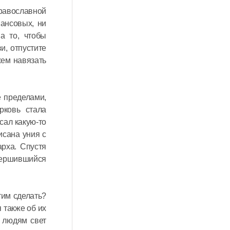
Православной
нансовых, ни
а то, чтобы
и, отпустите
жем навязать
е пределами,
рковь стала
сал какую-то
исана уния с
арха. Спустя
вершившийся
тим сделать?
 также об их
 людям свет