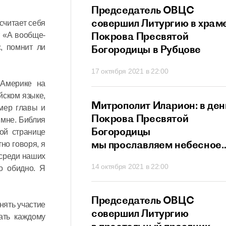
прославляет всех
Председатель ОВЦС
в и исповедников
совершил Литургию в храм
считает себя
ристово
Покрова Пресвятой
. «А вообще-
с, помнит ли
Богородицы в Рубцове
21 в 21:20
17 октября 2021 в 22:00
 Америке на
йском языке,
ит Иларион:
Митрополит Иларион: в ден
омер главы и
х собственных
Покрова Пресвятой
 мне. Библия
г не сможет
Богородицы
ой странице
ти
мы прославляем небесное
но говоря, я
заступничество Матери
 среди наших
 в 20:26
14 октября 2021 в 22:00
о обидно. Я
Божией
ит Иларион:
Председатель ОВЦС
нять участие
сегда нам дает
совершил Литургию
ать каждому