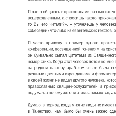
Я часто общаюсь с прихожанами разных категор
воцерковленным, а спросишь такого прихожани
то Вы его читали?», – уточняешь у человек
собеседник что-либо из евангельских текстов, о
Я часто привожу в пример одного протеста
конференции, посвященной гонениям на христи
он буквально сыпал цитатами из Священного
номер стиха. Когда этот человек потом ко мне 
на родном пастору арабском языке была вся
разными цветными карандашами и фломастерами
в своей жизни не видел другого человека, кот
православных священнослужителей и прихож
подумал: а почему же они этим занимаются, а 
Думаю, в период, когда многие люди не имеют
в Таинствах, нам было бы очень важно сде