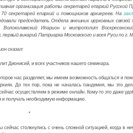
в священ
ивная организация работы секретарей епархий Русской П
 70 секретарей епархий и помощников архиереев. На
зак
Святейши
едовали председатель Отдела внешних церковных связей 
Кирилл в
Волоколамский Иларион и митрополит Воскресенский
с предсе
первый викарий Патриарха Московского и всея Руси по г. М
Всемирно
координа
он сказал:
16 июня в 17:
российск
соотечес
лит Дионисий, и всех участников нашего семинара.
проживаю
Святейши
которое нас разделяет, мы имеем возможность общаться и по
Кирилл в
рхиях. До тех пор, пока не началась пандемия, мы это де
заседани
 сейчас осуществляем в режиме онлайн. Кому-то это даже удо
Церковно
ся и получать необходимую информацию.
16 июня в 11:3
*
Мы сейчас столкнулись с очень сложной ситуацией, когда в н