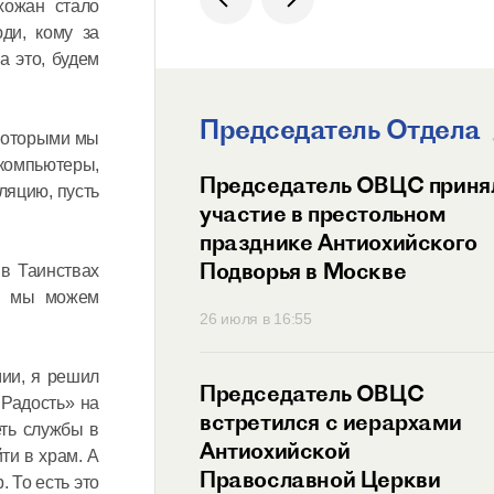
хожан стало
ди, кому за
а это, будем
Председатель Отдела
 которыми мы
компьютеры,
ит Волоколамский
Председатель ОВЦС приня
ляцию, пусть
возглавил
участие в престольном
ный праздник
празднике Антиохийского
ого Подворья
Подворья в Москве
 в Таинствах
 Православной
и, мы можем
45
26 июля в 16:55
мии, я решил
тель ОВЦС провел
Председатель ОВЦС
 Радость» на
с представителем
встретился с иерархами
еть службы в
ого Мальтийского
Антиохийской
ти в храм. А
 России
Православной Церкви
 То есть это