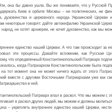
йти, она бы давно ушла. Вы же понимаете, что у Русской 
 удержать Киев в орбите Москвы – ни политических, ни фи
а, духовенства и церковного народа Украинской Церкви н
ам некоторые говорят: дайте автокефалию Украинской Церкв
т народ, не хотят архиереи, не хочет духовенство, как мы мо
треннее единство нашей Церкви. А что там происходит за е
ировал эти процессы. Давайте вспомним, как Русская Це
ому, что определенный Константинопольский Патриарх подпи
ачалось, когда Патриархом Константинопольским была подп
 на тот момент она не может ничего ждать от этого Патри
ский вместе с другими Восточными Патриархами уже как с
Патриаршество в ней.
тантинопольский Патриарх впал в раскол. Что мы можем с э
тягивает в раскол других людей, мы можем и должны молиться
ача – укреплять внутреннее единство нашей Церкви, нести