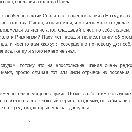
возможно
нгелия, посланий апостола Павла.
способно
о, особенно притчи Спасителя, повествования о Его чудесах,
24 января 2021
жан апостола Павла, и выяснится, что очень мало кто делает
озьмемся за чтение апостола, давайте честно себе скажем:
авла к Римлянам? Пару лет назад я написал книгу об этом
нца, и честно вам скажу: я совершенно по-новому для себ
аписал книгу, я этого ничего не знал.
 спудом, потому что на апостольские чтения очень редк
имают, просто слушая тот или иной отрывок из послания 
еменно, очень мощное оружие. Но мы слабо этим пользуемся
 мы, особенно в этот сложный период пандемии, не забывали
 те средства, которые для нас доступны.
*