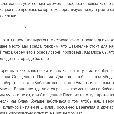
Если используем ее, мы сможем приобрести новых членов
08 июля в 12:
рмационные проекты, которые мы организуем, могут прийти 
вые люди.
Митропол
*
встретил
секретар
жно в нашем пастырском, миссионерском, проповедническ
Междуна
бщее место, мы всегда говорим, что Евангелие стоит для н
организа
й текст, берем его в основу своей проповеди. Казалось бы, ч
06 июля в 12:
языку
ем сделать гораздо больше.
ристианских конфессий и замечаю, как у них (особенно,
учения Священного Писания. Для того, чтобы в этом убеди
 наберите слово «Библия» или слово «Евангелие» – вам о
учается Евангелие, где даются разные комментарии на библей
о мы чуть ли не отдали Священное Писание на откуп протеста
 если мы будем больше заботиться о том, чтобы наши вер
 культурой изучения Библии, особенно Евангелия и других
елом богословскую культуру наших верующих.