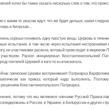
язей хотел бы также сказать несколько слов о том, что проис
 с каким-то ужасом ждут: что же будет дальше, какая следу
перь и Кипрская...
 очень хорошо понимать одну простую вещь: Церковь в течени
ные испытания, в том числе через испытания нестроениями 
огу, не участниками раскола, который происходит в мировом 
частвуем. Раскол инициировал Константинопольский Пат
едстоятелей Церквей и кого-то из епископата.
сейчас греческие Церкви воспринимают Патриарха Варфоломе
фактически как приказ, который надо выполнять. Поэтому
 к решениям Константинопольского Патриарха.
значения, потому что мы являемся членами Русской Правосла
солидированы в России, в Украине, в Белоруссии и других стр