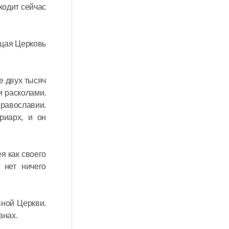
ходит сейчас
ющая Церковь
е двух тысяч
и расколами.
Православии.
риарх, и он
я как своего
 нет ничего
вной Церкви.
анах.