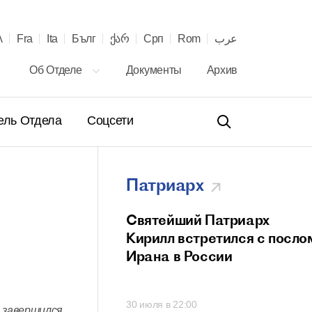
λ
Fra
Ita
Бълг
ქარ
Срп
Rom
عرب
Об Отделе
Документы
Архив
ель Отдела
Соцсети
Патриарх
ение Святейшего
Святейший Патриарх
а Кирилла
Кирилл встретился с посло
телю Сербской
Ирана в России
вной Церкви с 40-
онашеского
00
30 июля в 22:00
 и рукоположения
 завершился