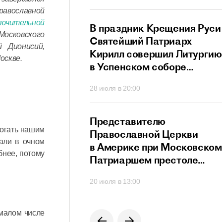
ный сан
равославной
лючительной
й Патриарх
В праздник Крещения Руси
Московского
стретился
Святейший Патриарх
 Дионисий,
дателем
Кирилл совершил Литургию
оскве.
го
в Успенском соборе
ционного совета
Московского Кремля
40
28 июля в 20:00
их
твенников,
щих за рубежом
й Патриарх
Представителю
могать нашим
озглавил работу
Православной Церкви
лали в очном
я Высшего
в Америке при Московском
бнее, потому
го Совета
Патриаршем престоле
вручен орден преподобног
0
20 июля в 13:00
Сергия Радонежского
емалом числе