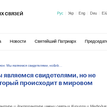
Х СВЯЗЕЙ
Рус
Укр
Eng
Deu
Ελ
а
Новости
Святейший Патриарх
Председат
ион: Мы являемся свидетелями, но&nb…
являемся свидетелями, но не
Поздравл
оторый происходит в мировом
Патриарх
Предстоя
Правосла
летием м
23 июня в 10:
пострига
рантуре и докторантуре имени святых Кирилла и Мефодия