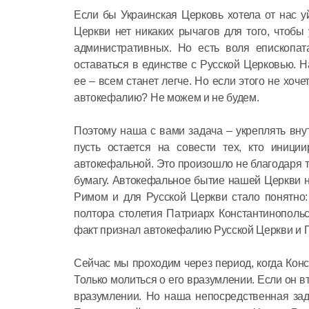
Если бы Украинская Церковь хотела от нас у
Церкви нет никаких рычагов для того, чтобы
административных. Но есть воля епископат
оставаться в единстве с Русской Церковью. Н
ее – всем станет легче. Но если этого не хоче
автокефалию? Не можем и не будем.
Поэтому наша с вами задача – укреплять вну
пусть остается на совести тех, кто иници
автокефальной. Это произошло не благодаря т
бумагу. Автокефальное бытие нашей Церкви н
Римом и для Русской Церкви стало понятно:
полтора столетия Патриарх Константинополь
факт признал автокефалию Русской Церкви и 
Сейчас мы проходим через период, когда Конс
Только молиться о его вразумлении. Если он в
вразумлении. Но наша непосредственная зад