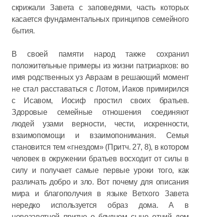
скрижали Завета с заповедями, часть которых
касается фундаментальных принципов семейного
бытия.
В своей памяти народ также сохранил
положительные примеры из жизни патриархов: во
имя родственных уз Авраам в решающий момент
не стал расставаться с Лотом, Иаков примирился
с Исавом, Иосиф простил своих братьев.
Здоровые семейные отношения соединяют
людей узами верности, чести, искренности,
взаимопомощи и взаимопонимания. Семья
становится тем «гнездом» (Притч. 27, 8), в котором
человек в окружении братьев восходит от силы в
силу и получает самые первые уроки того, как
различать добро и зло. Вот почему для описания
мира и благополучия в языке Ветхого Завета
нередко используется образ дома. А в
новозаветной притче о блудном сыне отчий дом