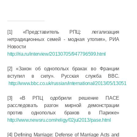
[1] «Представитель РПЦ: легализация
нетрадиционных семей - модная утопия», РИА
Новости
http://ria.ru/interview/20130705/947796599.html
[2] «Закон об однополых браках во Франции
вступил в силу». Русская служба BBC.
http://www.bbc.co.uk/russian/international/2013/05/130517_f
[3] «В РПЦ одобрили решение ПАСЕ
расследовать разгон мирной демонстрации
против однополых браков в Париже»
http://www.newsru.com/religy/02jul2013/pase.html
[4] Defining Marriage: Defense of Marriage Acts and