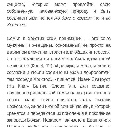
существ, которые могут превзойти свою
собственную человеческую природу и быть
соединенными не только
друг с другом
, но и
во
Христе
».
Семья в христианском понимании — это союз
мужчины и женщины, основанный не просто на
взаимном влечении, страсти или общих интересах,
а на стремлении жить вместе и быть «домашней
церковью» (Кол 4, 15). «Где муж, и жена, и дети в
согласии и любви соединены узами добродетели,
там посреди Христос», - пишет св. Иоанн Златоуст.
(На Книгу Бытия. Слово VII). Для создания
подлинно христианской семьи одних родственных
связей мало, семья призвана стать «малой
церковью», живой иконой вечной любви, в которой
хранятся и передаются из поколения в поколение
заповеди Божьи. Недаром так часто в Евангелиях
Царство Небесное сравнивается с браком, с