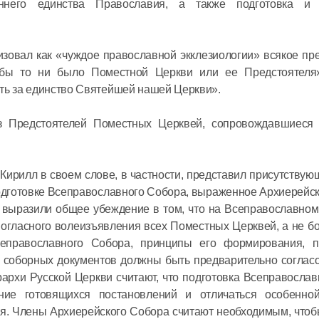
еннего единства Православия, а также подготовка и
08 июля в 12:
овал как «чуждое православной экклезиологии» всякое пре
Митропол
-бы то ни было Поместной Церкви или ее Предстоятеля
встретил
сть за единство Святейшей нашей Церкви».
секретар
Междуна
з Предстоятелей Поместных Церквей, сопровождавшиеся
организа
06 июля в 12:
языку
Кирилл в своем слове, в частности, представил присутству
подготовке Всеправославного Собора, выраженное Архиерей
и выразили общее убеждение в том, что на Всеправославно
огласного волеизъявления всех Поместных Церквей, а не б
сеправославного Собора, принципы его формирования, п
х соборных документов должны быть предварительно соглас
хи Русской Церкви считают, что подготовка Всеправослав
ние готовящихся постановлений и отличаться особенно
ия. Члены Архиерейского Собора считают необходимым, что