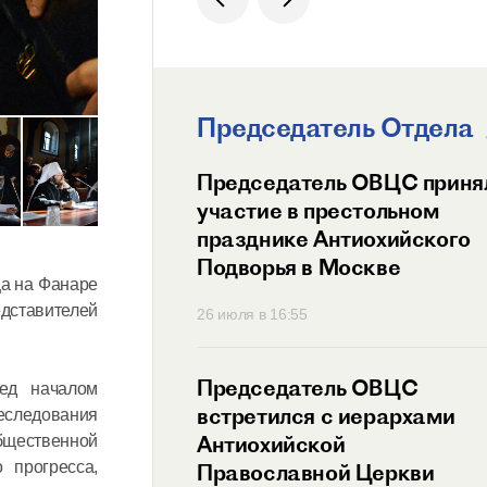
Председатель Отдела
ит Волоколамский
Председатель ОВЦС приня
возглавил
участие в престольном
ный праздник
празднике Антиохийского
ого Подворья
Подворья в Москве
ца на Фанаре
 Православной
дставителей
45
26 июля в 16:55
тель ОВЦС провел
Председатель ОВЦС
ред началом
с представителем
встретился с иерархами
еследования
ого Мальтийского
Антиохийской
бщественной
 прогресса,
 России
Православной Церкви