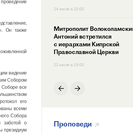
 проведение
30
24 июля в 20:00
дставление,
ит Антоний
Митрополит Волоколамски
». Он также
ся с Генеральным
Антоний встретился
ем
с иерархами Кипрской
родной
Православной Церкви
 оживленной
ции по русскому
00
22 июля в 19:00
ющим видение
ским Собором
м Соборе все
ольшинством
ротокол его
ованы всеми
ного Собора
Проповеди
й заботой о
бы президиум