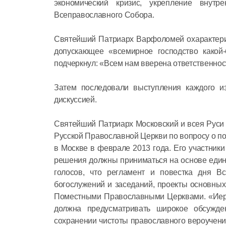
экономический кризис, укрепление внутр
Всеправославного Собора.
Святейший Патриарх Варфоломей охарактериз
допускающее «всемирное господство какой
подчеркнул: «Всем нам вверена ответственно
Затем последовали выступления каждого и
дискуссией.
Святейший Патриарх Московский и всея Руси 
Русской Православной Церкви по вопросу о 
в Москве в феврале 2013 года. Его участник
решения должны приниматься на основе един
голосов, что регламент и повестка дня В
богослужений и заседаний, проекты основны
Поместными Православными Церквами. «Иерар
должна предусматривать широкое обсужде
сохранении чистоты православного вероучен