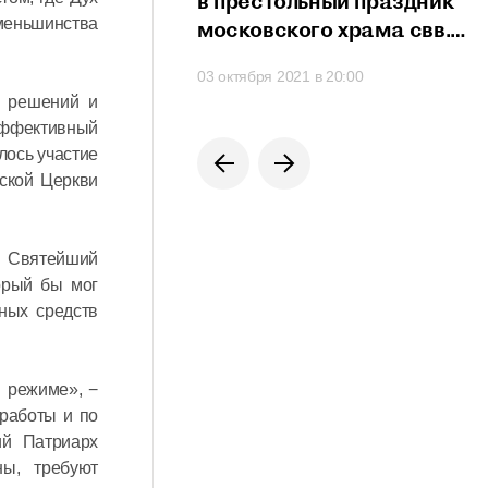
сть проявить свои
в престольный праздник
меньшинства
сти
московского храма свв.
мучеников Михаила
 в 21:20
03 октября 2021 в 20:00
и Феодора
я решений и
на Черниговском подворье
 эффективный
лось участие
ской Церкви
ен Святейший
орый бы мог
ных средств
 режиме», −
 работы и по
ий Патриарх
ны, требуют