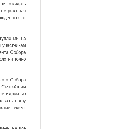
гли ожидать
 специальная
ожденных от
туплении на
л участникам
мента Собора
ологии точно
ного Собора
– Святейшим
резидиум из
ровать нашу
вами, имеет
ашены не все