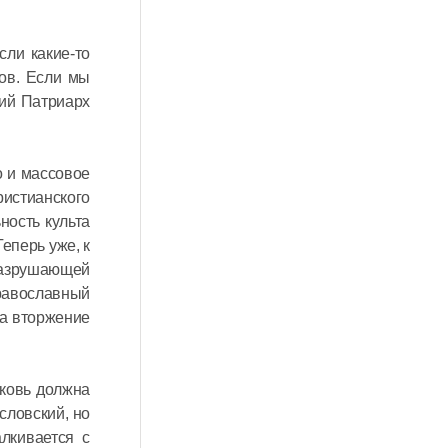
сли какие-то
ов. Если мы
ший Патриарх
о и массовое
истианского
ность культа
еперь уже, к
 разрушающей
православный
на вторжение
рковь должна
словский, но
лкивается с