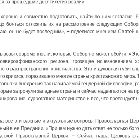
ся за прошедшие десятилетия реалий.
орошо и совместно подготовить, найти по ним согласие. Е
адо бояться отложить их на рассмотрение следующих Собор
маю, он не будет последним», − поделился мнением Святей
ызовы современности, которые Собор не может обойти: «Эт
североафриканского региона, грозящее исчезновением хр
ого распространения христианства. Это и духовная губитель
о кризиса, поразившего многие страны христианского мира. Т
и попытки внедрения так называемой гендерной философии,
оторые затронули западные страны и сейчас надвигаются на 
лонирование, суррогатное материнство и все, что претендует 
 на все эти важные и актуальные вопросы Православная Це
ный в ее Предании. «Причем нужно дать ответ не только бого
усской Православной Церкви. − Сейчас наша Церковь ста