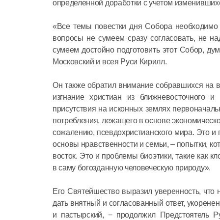
определенной доработки с учетом изменивших
«Все темы повестки дня Собора необходимо х
вопросы не сумеем сразу согласовать, не н
сумеем достойно подготовить этот Собор, ду
Московский и всея Руси Кирилл.
Он также обратил внимание собравшихся на в
изгнание христиан из ближневосточного и 
присутствия на исконных землях первоначальн
потребления, лежащего в основе экономическог
сожалению, псевдохристианского мира. Это 
основы нравственности и семьи, – попытки, к
восток. Это и проблемы биоэтики, такие как к
в саму богозданную человеческую природу».
Его Святейшество выразил уверенность, что
дать внятный и согласованный ответ, укоренен
и пастырский, − продолжил Предстоятель Р