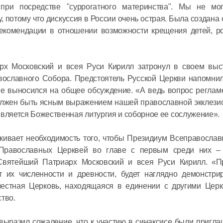
при посредстве "суррогатного материнства". Мы не мо
 потому что дискуссия в России очень острая. Была создана
рекомендации в отношении возможности крещения детей, р
рх Московский и всея Руси Кирилл затронул в своем выс
авославного Собора. Предстоятель Русской Церкви напомни
 не выносился на общее обсуждение. «А ведь вопрос регла
должен быть ясным выражением нашей православной экклези
является Божественная литургия и соборное ее сослужение».
кивает необходимость того, чтобы Президиум Всеправослав
 Православных Церквей во главе с первым среди них 
 Святейший Патриарх Московский и всея Руси Кирилл. «П
т их численности и древности, будет наглядно демонстри
местная Церковь, находящаяся в единении с другими Церк
тво.
выразил сожаление, что к участию в синаксисе были пригл