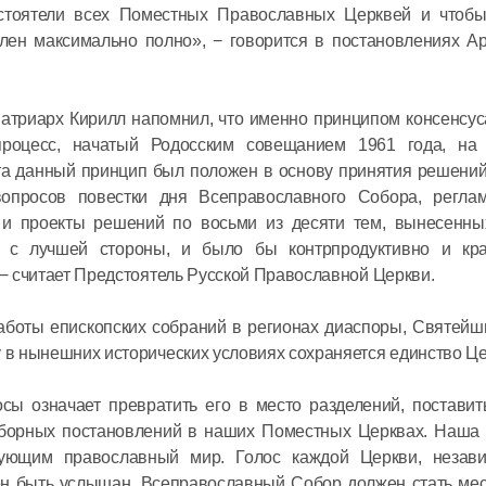
стоятели всех Поместных Православных Церквей и чтоб
Церковь 
ен максимально полно», − говорится в постановлениях Ар
мученико
за имя Х
атриарх Кирилл напомнил, что именно принципом консенсус
процесс, начатый Родосским совещанием 1961 года, на
07 февраля 20
та данный принцип был положен в основу принятия решений
опросов повестки дня Всеправославного Собора, регла
Митропол
и проекты решений по восьми из десяти тем, вынесенны
я с лучшей стороны, и было бы контрпродуктивно и кр
Без наши
 − считает Предстоятель Русской Православной Церкви.
усилий Бо
нас спас
работы епископских собраний в регионах диаспоры, Святей
у в нынешних исторических условиях сохраняется единство Це
31 января 2021
ы означает превратить его в место разделений, поставить
Митропол
оборных постановлений в наших Поместных Церквах. Наша 
Господь в
нующим православный мир. Голос каждой Церкви, незав
ен быть услышан. Всеправославный Собор должен стать мес