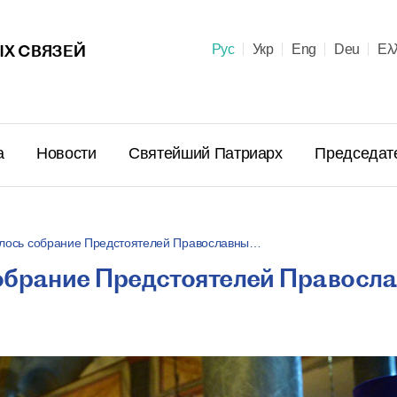
Х СВЯЗЕЙ
Рус
Укр
Eng
Deu
Ελ
а
Новости
Святейший Патриарх
Председат
ылось собрание Предстоятелей Православны…
обрание Предстоятелей Правосл
Поздравл
Патриарх
Предстоя
Правосла
летием м
23 июня в 10:
пострига