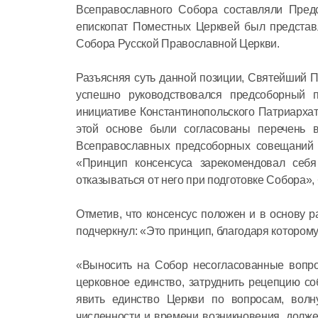
Всеправославного Собора составляли Пред
епископат Поместных Церквей был представл
Собора Русской Православной Церкви.
Разъясняя суть данной позиции, Святейший П
успешно руководствовался предсоборный 
инициативе Константинопольского Патриарха
этой основе были согласованы перечень в
Всеправославных предсоборных совещаний 
«Принцип консенсуса зарекомендовал себ
отказываться от него при подготовке Собора»,
Отметив, что консенсус положен и в основу 
подчеркнул: «Это принцип, благодаря котором
«Выносить на Собор несогласованные вопрос
церковное единство, затруднить рецепцию с
явить единство Церкви по вопросам, вол
численности и времени возникновения, долж