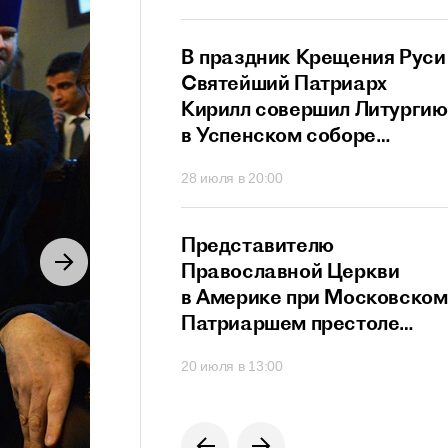
ный сан
й Патриарх
В праздник Крещения Руси
стретился
Святейший Патриарх
дателем
Кирилл совершил Литургию
го
в Успенском соборе
ционного совета
Московского Кремля
40
28 июля в 20:00
их
твенников,
щих за рубежом
й Патриарх
Представителю
озглавил работу
Православной Церкви
я Высшего
в Америке при Московском
го Совета
Патриаршем престоле
вручен орден преподобног
0
20 июля в 13:00
Сергия Радонежского