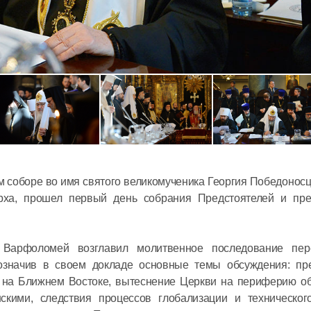
Митропол
Антоний 
престоль
московск
м соборе во имя святого великомученика Георгия Победонос
Сербской
арха, прошел первый день собрания Предстоятелей и пре
12 июля в 14:
Церкви
Председа
 Варфоломей возглавил молитвенное последование пе
встречу 
бозначив в своем докладе основные темы обсуждения: пр
Суверенн
о на Ближнем Востоке, вытеснение Церкви на периферию о
скими, следствия процессов глобализации и технического
Ордена в