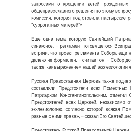
запросами о крещении детей, рожденных 
общеправославного решения по этому вопросу,
комиссия, которая подготовила пастырские 
"суррогатных матерей"».
Еще одна тема, которую Святейший Патриа
синаксисе, − регламент готовящегося Всепр
встречи, что проект регламента Собора еще
далеко не формален, − считает он. − Собор 
так же, как выражением нашей экклезиологии 
Русская Православная Церковь также подчер
составляли Предстоятели всех Поместных
Патриархом Константинопольским, отметил
Предстоятелей всех Церквей, независимо о
экклезиологию, согласно которой всякая По
равные с ними права», − сказал Его Святейшес
Предстоятель Русской Православной Церкви 