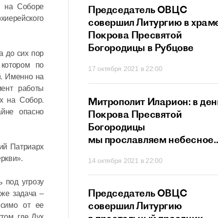
ы на Соборе
прославляет всех
Председатель ОВЦС
хиерейского
в и исповедников
совершил Литургию в храм
ристово
Покрова Пресвятой
Богородицы в Рубцове
а до сих пор
 котором по
21 в 21:20
17 октября 2021 в 22:00
. Именно на
мент работы
ит Иларион:
Митрополит Иларион: в ден
х на Собор.
айне опасно
х собственных
Покрова Пресвятой
г не сможет
Богородицы
ти
мы прославляем небесное
ший Патриарх
заступничество Матери
ркви».
 в 20:26
14 октября 2021 в 22:00
Божией
 под угрозу
ит Иларион:
Председатель ОВЦС
же задача –
сегда нам дает
совершил Литургию
исимо от ее
том, где Дух