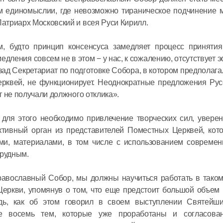
возможно
м единомыслии, где невозможно тираническое подчинение 
способно
атриарх Московский и всея Руси Кирилл.
24 января 2021
м, будто принцип консенсуса замедляет процесс приняти
едления совсем не в этом − у нас, к сожалению, отсутствует
зад Секретариат по подготовке Собора, в котором предполага
рквей, не функционирует. Неоднократные предложения Рус
 не получали должного отклика».
а для этого необходимо привлечение творческих сил, увер
ктивный орган из представителей Поместных Церквей, кот
ми, материалами, в том числе с использованием современ
трудным.
равославный Собор, мы должны научиться работать в таком
Церкви, упомянув о том, что еще предстоит большой объем
едь, как об этом говорил в своем выступлении Святейш
е восемь тем, которые уже проработаны и согласова