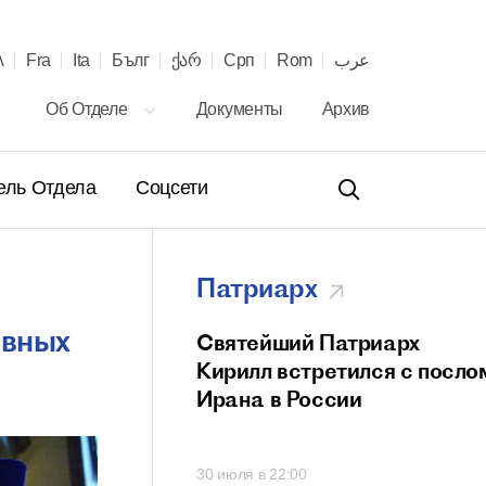
λ
Fra
Ita
Бълг
ქარ
Срп
Rom
عرب
Об Отделе
Документы
Архив
ель Отдела
Соцсети
Патриарх
авных
ение Святейшего
Святейший Патриарх
а Кирилла
Кирилл встретился с посло
телю Сербской
Ирана в России
вной Церкви с 40-
онашеского
00
30 июля в 22:00
 и рукоположения