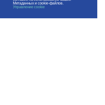
Метаданных и cookie-файлов.
Управление cookie
Электронный
журнал
«Церковь и
Время»
Отдел внешних церковных
связей
МОСКОВСКОГО ПАТРИАРХАТА
Сайт действует при
поддержке
Российского фонда мира