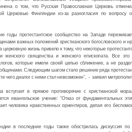
в священ
кинена о том, что Русская Православная Церковь отмени
кой Церковью Финляндии из-за разногласия по вопросу 
Святейши
Кирилл в
с предсе
ие годы протестантское сообщество на Западе переживае
Всемирно
щинами важных положений христианского богословского и н
координа
а церковную жизнь привело к тому, что некоторые протестан
16 июня в 17:
российск
 женского священства и женского епископата. Все это 
соотечес
логов, которые имели своей целью сближение, а не разде
проживаю
общинами. Следующим шагом стало решение ряда протестан
Святейши
те чего диалог с ними стал невозможен", - заявил митрополи
Кирилл в
заседани
ка вступает в прямое противоречие с христианской мора
Церковно
тся евангельское учение: "Отказ от фундаментальных эти
шает человека нравственных ориентиров, делая его беспом
16 июня в 11:3
яндии в последние годы также обострилась дискуссия по