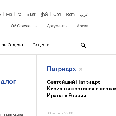
λ
Fra
Ita
Бълг
ქარ
Срп
Rom
عرب
Об Отделе
Документы
Архив
ель Отдела
Соцсети
Патриарх
иалог
ение Святейшего
Святейший Патриарх
а Кирилла
Кирилл встретился с посло
телю Сербской
Ирана в России
вной Церкви с 40-
онашеского
00
30 июля в 22:00
 и рукоположения
 заявление