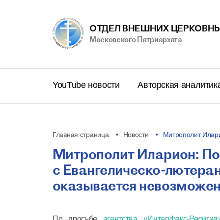
ОТДЕЛ ВНЕШНИХ ЦЕРКОВНЫ
Московского Патриархата
YouTube новости
Авторская аналитик
Главная страница
Новости
Митрополит Илар
Митрополит Иларион: По
с Евангелическо-лютера
оказывается невозможе
По просьбе
агентства «Интерфакс-Религия