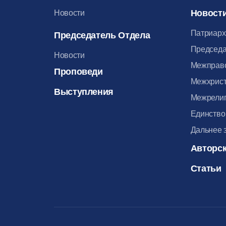
Новост
Новости
Патриарх
Председатель Отдела
Председа
Новости
Межправ
Проповеди
Межхрист
Выступления
Межрелиг
Единство
Дальнее 
Авторск
Статьи