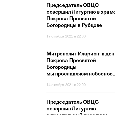
прославляет всех
Председатель ОВЦС
в и исповедников
совершил Литургию в храм
ристово
Покрова Пресвятой
Богородицы в Рубцове
21 в 21:20
17 октября 2021 в 22:00
ит Иларион:
Митрополит Иларион: в ден
х собственных
Покрова Пресвятой
г не сможет
Богородицы
ти
мы прославляем небесное
заступничество Матери
 в 20:26
14 октября 2021 в 22:00
Божией
ит Иларион:
Председатель ОВЦС
сегда нам дает
совершил Литургию