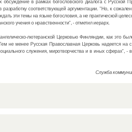
 обсуждение в рамках богословского диалога с Русской П
 разработку соответствующей аргументации. "Но, к сожале
уждать эти темы на языке богословия, а не практической целес
нского учения о нравственности", - отметил иерарх.
ангелическо-лютеранской Церковью Финляндии, как это был
 Тем не менее Русская Православная Церковь надеется на 
Митропол
оциального служения, миротворчества и в иных сферах", - 
Антоний 
престоль
московск
Служба коммун
Сербской
12 июля в 14:
Церкви
Председа
встречу 
Суверенн
Ордена в