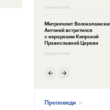
30
24 июля в 20:00
ит Антоний
Митрополит Волоколамски
ся с Генеральным
Антоний встретился
ем
с иерархами Кипрской
родной
Православной Церкви
ции по русскому
00
22 июля в 19:00
Проповеди