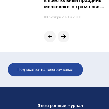
сть проявить свои
в престольный праздник
сти
московского храма свв.
мучеников Михаила
 в 21:20
03 октября 2021 в 20:00
и Феодора
на Черниговском подворье
Подписаться на телеграм канал
Электронный журнал