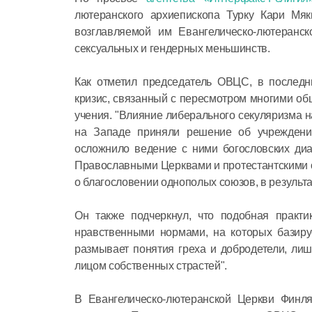
лютеранского архиепископа Турку Кари Мя
возглавляемой им Евангелическо-лютеранс
сексуальных и гендерных меньшинств.
Как отметил председатель ОВЦС, в последн
кризис, связанный с пересмотром многими об
учения. "Влияние либерального секуляризма н
на Западе приняли решение об учреждении
осложнило ведение с ними богословских диа
Православными Церквами и протестантскими 
о благословении однополых союзов, в результа
Он также подчеркнул, что подобная практи
нравственными нормами, на которых базируе
размывает понятия греха и добродетели, ли
лицом собственных страстей".
В Евангелическо-лютеранской Церкви Финл