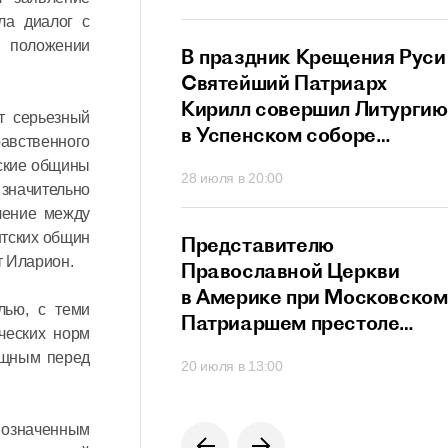
ный сан
ла диалог с
о положении
й Патриарх
В праздник Крещения Руси
стретился
Святейший Патриарх
дателем
Кирилл совершил Литургию
т серьезный
го
в Успенском соборе
равственного
ционного совета
Московского Кремля
тские общины
40
28 июля в 20:00
их
значительно
твенников,
ление между
щих за рубежом
тских общин
й Патриарх
Представителю
т Иларион.
озглавил работу
Православной Церкви
я Высшего
в Америке при Московском
лью, с теми
го Совета
Патриаршем престоле
ческих норм
вручен орден преподобног
ощным перед
0
20 июля в 13:00
Сергия Радонежского
 означенным