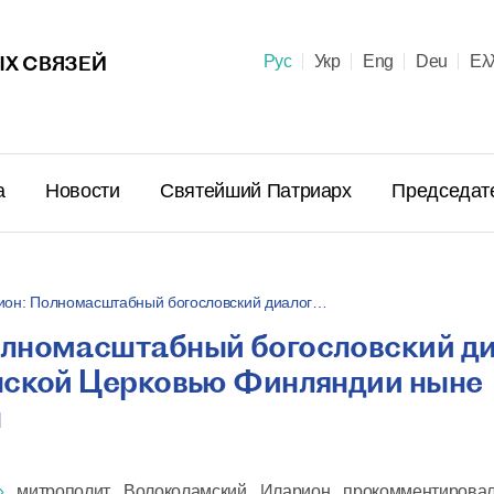
Х СВЯЗЕЙ
Рус
Укр
Eng
Deu
Ελ
а
Новости
Святейший Патриарх
Председат
ион: Полномасштабный богословский диалог…
лномасштабный богословский д
Поздравл
нской Церковью Финляндии ныне
Патриарх
Предстоя
н
Правосла
летием м
23 июня в 10:
пострига
»
митрополит Волоколамский Иларион прокомментировал