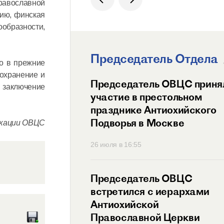
равославной
нию, финская
ообразности,
Председатель Отдела
о в прежние
сохранение и
ит Волоколамский
Председатель ОВЦС приня
в заключение
возглавил
участие в престольном
ный праздник
празднике Антиохийского
ого Подворья
Подворья в Москве
икации ОВЦС
 Православной
45
26 июля в 16:55
тель ОВЦС провел
Председатель ОВЦС
с представителем
встретился с иерархами
ого Мальтийского
Антиохийской
 России
Православной Церкви