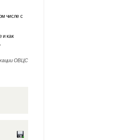
ом числе с
 и как
.
кации ОВЦС