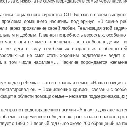
возможно
ость за близких, а не самоутверждаться в семье через насили
способно
ктики социального сиротства С.П. Борзов в своем выступл
24 января 2021
проблема домашнего насилия» подчеркнул: «В семье реб
тели через проявление своей любви. Реализация этой задач
ельным и добрым. Главная потребность взрослых, особенно
о часто они не умеют проявлять свою любовь к детям, по
да же дети в силу неизбежных возрастных особенносте
зрослых «я не смог стать хорошим родителем» ведет к 
й, в том числе насилием… Насилие порождается желани
ужно для ребенка, – это его кровная семья. «Наша позиция з
 констатировал он. − Возникающие кризисы связаны с особ
фицит в области помощи семье – нехватка поддерживающих у
 центра по предотвращению насилия «Анна», в докладе на т
проблемы современного общества» рассказала о работе орг
вует с 1993 г. В первый год было около 700 обращений на те