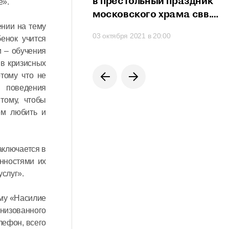
сть проявить свои
в престольный праздник
е».
сти
московского храма свв.
мучеников Михаила
ении на тему
 в 21:20
03 октября 2021 в 20:00
и Феодора
енок учится
и – обучения
на Черниговском подворье
 в кризисных
тому что не
й поведения
тому, чтобы
ем любить и
аключается в
енностями их
слуг».
ему «Насилие
анизованного
лефон, всего