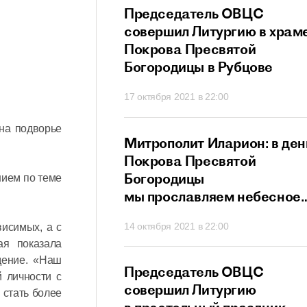
прославляет всех
Председатель ОВЦС
в и исповедников
совершил Литургию в храм
ристово
Покрова Пресвятой
Богородицы в Рубцове
21 в 21:20
17 октября 2021 в 22:00
на подворье
ит Иларион:
Митрополит Иларион: в ден
х собственных
Покрова Пресвятой
г не сможет
Богородицы
нием по теме
ти
мы прославляем небесное
заступничество Матери
 в 20:26
14 октября 2021 в 22:00
висимых, а с
Божией
ая показала
дение. «Наш
ит Иларион:
Председатель ОВЦС
 личности с
сегда нам дает
совершил Литургию
 стать более