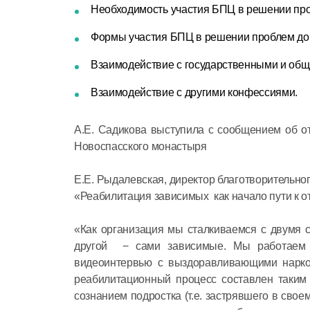
Необходимость участия БПЦ в решении пр
Формы участия БПЦ в решении проблем до
Взаимодействие с государственными и об
Взаимодействие с другими конфессиями.
А.Е. Садикова выступила с сообщением об о
Новоспасского монастыря
Е.Е. Рыдалевская, директор благотворительно
«Реабилитация зависимых как начало пути к о
«Как организация мы сталкиваемся с двумя с
другой − сами зависимые. Мы работаем с
видеоинтервью с выздоравливающими нарко
реабилитационный процесс составлен таким 
сознанием подростка (т.е. застрявшего в своем