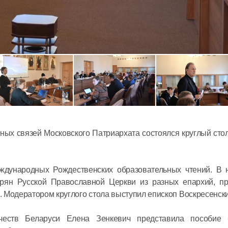
Митропол
Антоний 
престоль
московск
ных связей Московского Патриархата состоялся круглый сто
Сербской
12 июля в 14:
Церкви
еждународных Рождественских образовательных чтений. В 
Председа
рян Русской Православной Церкви из разных епархий, пр
встречу 
 Модератором круглого стола выступил епископ Воскресенск
Суверенн
честв Беларуси Елена Зенкевич представила пособие
Ордена в