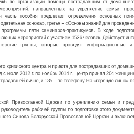
лужб по организации помощи пострадавшим от домашнег
ероприятий, направленных на укрепление семьи, проф
08 июля в 12:
 часть пособия предлагает определения основных поня
одательная основа», третья – «Основы знаний для проведен
Митропол
я программы пяти семинаров-практикумов. В ходе подгото
встретил
ающих мероприятий с участием 1526 человек. Действует инт
секретар
нтерские группы, которые проводят информационные и
Междуна
организа
06 июля в 12:
ого кризисного центра и приюта для пострадавших от домаш
языку
иод с июля 2012 г. по ноябрь 2014 г. центр принял 204 женщин
традавшей лично, и 135 – по телефону. На «горячую линю» п
сской Православной Церкви по укреплению семьи и пре
руководитель рабочей группы по подготовке этого документ
нного Синода Белорусской Православной Церкви и включае