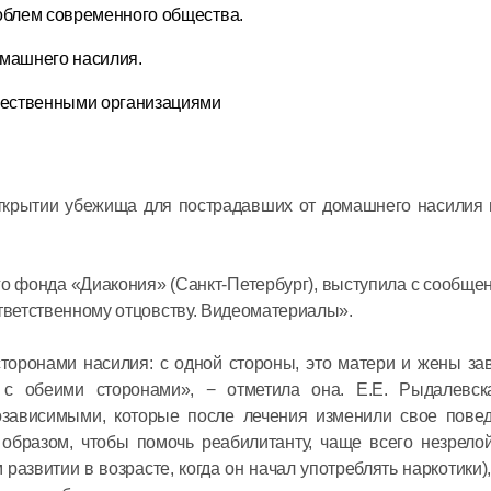
облем современного общества.
Церковь 
мученико
машнего насилия.
за имя Х
щественными организациями
07 февраля 20
ткрытии убежища для пострадавших от домашнего насилия 
Митропол
Без наши
усилий Бо
го фонда «Диакония» (Санкт-Петербург), выступила с сообще
нас спас
тветственному отцовству. Видеоматериалы».
31 января 2021
торонами насилия: с одной стороны, это матери и жены за
 обеими сторонами», − отметила она. Е.Е. Рыдалевск
зависимыми, которые после лечения изменили свое пове
Митропол
образом, чтобы помочь реабилитанту, чаще всего незрелой
Господь в
 развитии в возрасте, когда он начал употреблять наркотики),