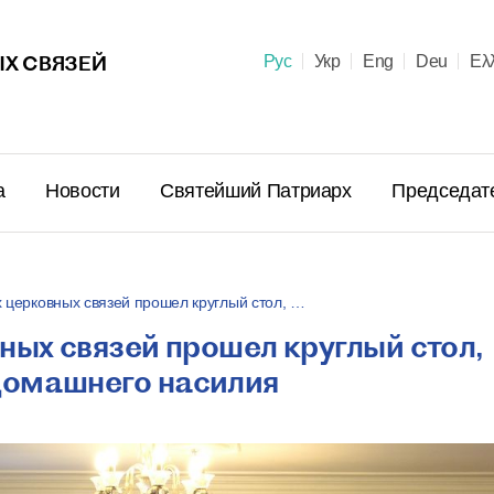
Х СВЯЗЕЙ
Рус
Укр
Eng
Deu
Ελ
а
Новости
Святейший Патриарх
Председат
 церковных связей прошел круглый стол, …
ных связей прошел круглый стол,
Поздравл
домашнего насилия
Патриарх
Предстоя
Правосла
летием м
23 июня в 10:
пострига