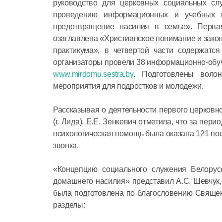
руководство для церковных социальных с
проведению информационных и учебных м
предотвращение насилия в семье». Первая
озаглавлена «Христианское понимание и закон
практикума», в четвертой части содержатс
организаторы провели 38 информационно-обуч
www.mirdomu.sestra.by
. Подготовлены воло
мероприятия для подростков и молодежи.
Рассказывая о деятельности первого церковн
(г. Лида), Е.Е. Зенкевич отметила, что за пер
психологическая помощь была оказана 121 пос
звонка.
«Концепцию социального служения Белору
домашнего насилия» представил А.С. Шевчук, 
была подготовлена по благословению Свяще
разделы: