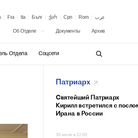
λ
Fra
Ita
Бълг
ქარ
Срп
Rom
عرب
Об Отделе
Документы
Архив
ель Отдела
Соцсети
Патриарх
ение Святейшего
Святейший Патриарх
а Кирилла
Кирилл встретился с посло
телю Сербской
Ирана в России
вной Церкви с 40-
онашеского
00
30 июля в 22:00
 и рукоположения