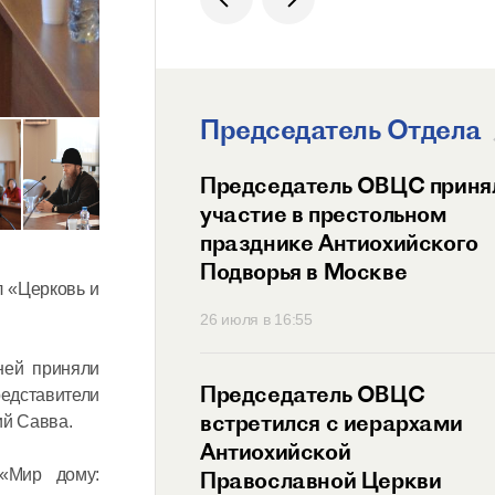
Председатель Отдела
ит Волоколамский
Председатель ОВЦС приня
возглавил
участие в престольном
ный праздник
празднике Антиохийского
ого Подворья
Подворья в Москве
л «Церковь и
 Православной
45
26 июля в 16:55
ней приняли
тель ОВЦС провел
Председатель ОВЦС
едставители
с представителем
встретился с иерархами
ий Савва.
ого Мальтийского
Антиохийской
 «Мир дому:
 России
Православной Церкви