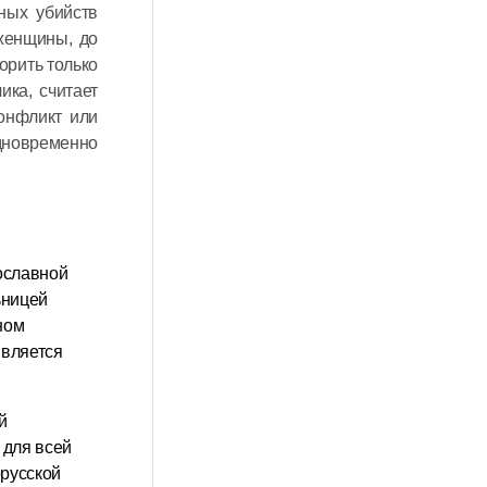
ных убийств
женщины, до
орить только
ика, считает
онфликт или
одновременно
ославной
ьницей
ном
является
й
 для всей
орусской