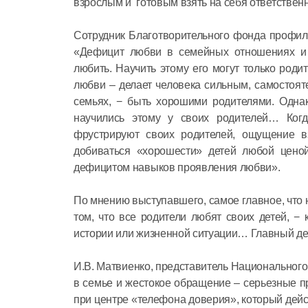
взрослым и готовым взять на себя ответственн
Сотрудник Благотворительного фонда профила
«Дефицит любви в семейных отношениях и 
любить. Научить этому его могут только роди
любви – делает человека сильным, самостоят
семьях, − быть хорошими родителями. Однак
научились этому у своих родителей… Ког
фрустрируют своих родителей, ощущение в
добиваться «хорошести» детей любой цено
дефицитом навыков проявления любви».
По мнению выступавшего, самое главное, что н
том, что все родители любят своих детей, −
истории или жизненной ситуации… Главный де
И.В. Матвиенко, представитель Национального
в семье и жестокое обращение – серьезные 
при центре «телефона доверия», который дейст