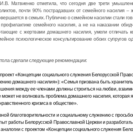
И.В. Матвиенко отметила, что сегодня две трети умышлен
ликтов, почти 90% пострадавших от семейного насилия – 
ершается в семьях. Публично о семейном насилии стали гов
 профилактике семейного насилия, а не на наказании обидч
отающие с жертвами домашнего насилия, умели отличать к
емейное психологическое консультирование обоих супругов 
 стола сделали следующие рекомендации:
проект «Концепции социального служения Белорусской Прав
ению домашнего насилия»): «Семья призвана быть хранител
ношения между ее членами должны строиться на любви, взаим
 может не волновать проблема домашнего насилия, которая 
нравственного кризиса в обществе».
вной благотворительности и социальному служению с просьбо
опыт работы Белорусской Православной Церкви и разработать
 аналогии с проектом «Концепции социального служения Бел