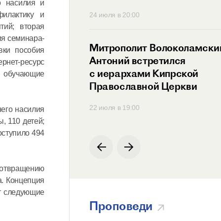
о насилия и
илактику и
30
24 июля в 20:00
тий; вторая
ия семинара-
ит Антоний
Митрополит Волоколамски
вки пособия
ся с Генеральным
Антоний встретился
ернет-ресурс
ем
с иерархами Кипрской
 обучающие
родной
Православной Церкви
ции по русскому
00
22 июля в 19:00
него насилия
ы, 110 детей;
оступило 494
дотвращению
а. Концепция
т следующие
Проповеди