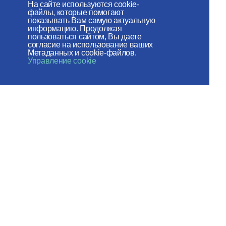
На сайте используются cookie-
файлы, которые помогают
Веб-сайт создан при содействии
показывать Вам самую актуальную
информацию. Продолжая
Фонда поддержки христианской
пользоваться сайтом, Вы даете
согласие на использование ваших
культуры и наследия
Метаданных и cookie-файлов.
Управление cookie
Мы в социальных сетях:
Карта сайта
Пользовательское соглашение
© 2026 ОВЦC МП