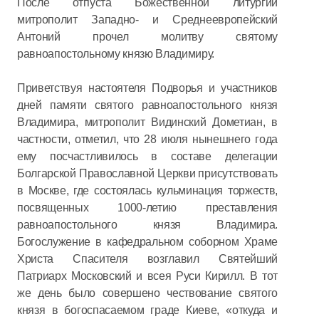
После отпуста Божественной литургии
митрополит Западно- и Среднеевропейский
Антоний прочел молитву святому
равноапостольному князю Владимиру.
Приветствуя настоятеля Подворья и участников
дней памяти святого равноапостольного князя
Владимира, митрополит Видинский Дометиан, в
частности, отметил, что 28 июля нынешнего года
ему посчастливилось в составе делегации
Болгарской Православной Церкви присутствовать
в Москве, где состоялась кульминация торжеств,
посвященных 1000-летию преставления
равноапостольного князя Владимира.
Богослужение в кафедральном соборном Храме
Христа Спасителя возглавил Святейший
Патриарх Московский и всея Руси Кирилл. В тот
же день было совершено чествование святого
князя в богоспасаемом граде Киеве, «откуда и