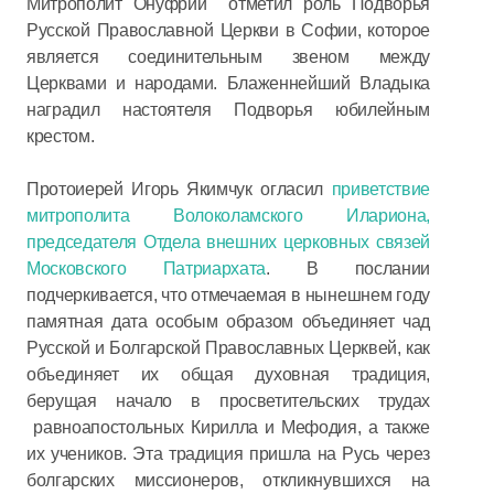
Митрополит Онуфрий отметил роль Подворья
Русской Православной Церкви в Софии, которое
является соединительным звеном между
Церквами и народами. Блаженнейший Владыка
наградил настоятеля Подворья юбилейным
крестом.
Протоиерей Игорь Якимчук огласил
приветствие
митрополита Волоколамского Илариона,
председателя Отдела внешних церковных связей
Московского Патриархата
. В послании
подчеркивается, что отмечаемая в нынешнем году
памятная дата особым образом объединяет чад
Русской и Болгарской Православных Церквей, как
объединяет их общая духовная традиция,
берущая начало в просветительских трудах
равноапостольных Кирилла и Мефодия, а также
их учеников. Эта традиция пришла на Русь через
болгарских миссионеров, откликнувшихся на