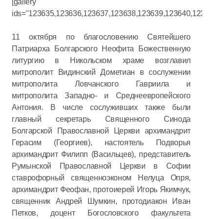
[gallery
ids="123635,123636,123637,123638,123639,123640,123641
11 октября по благословению Святейшего
Патриарха Болгарского Неофита Божественную
литургию в Никольском храме возглавил
митрополит Видинский Дометиан в сослужении
митрополита Ловчанского Гавриила и
митрополита Западно- и Среднеевропейского
Антония. В числе сослуживших также были
главный секретарь Священного Синода
Болгарской Православной Церкви архимандрит
Герасим (Георгиев), настоятель Подворья
архимандрит Филипп (Васильцев), представитель
Румынской Православной Церкви в Софии
ставрофорный священноэконом Нелуца Опря,
архимандрит Феофан, протоиерей Игорь Якимчук,
священник Андрей Шумкин, протодиакон Иван
Петков, доцент Богословского факультета