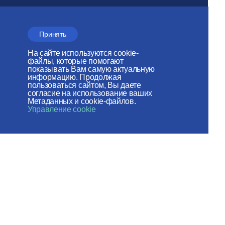
Сайт действует при
поддержке
Принять
Российского фонда мира
На сайте используются cookie-
файлы, которые помогают
Веб-сайт создан при содействии
показывать Вам самую актуальную
информацию. Продолжая
Фонда поддержки христианской
пользоваться сайтом, Вы даете
согласие на использование ваших
культуры и наследия
Метаданных и cookie-файлов.
Управление cookie
Мы в социальных сетях:
Карта сайта