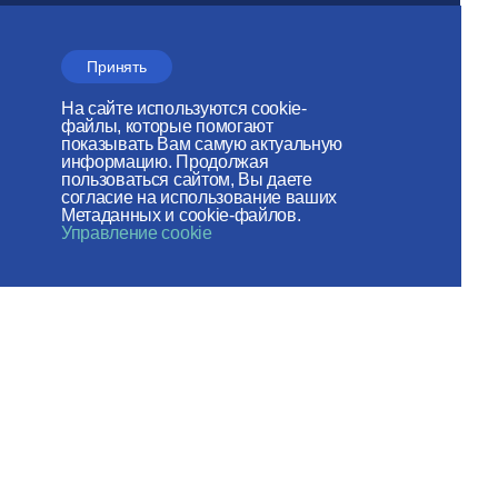
Сайт действует при
поддержке
Принять
Российского фонда мира
На сайте используются cookie-
файлы, которые помогают
Веб-сайт создан при содействии
показывать Вам самую актуальную
информацию. Продолжая
Фонда поддержки христианской
пользоваться сайтом, Вы даете
согласие на использование ваших
культуры и наследия
Метаданных и cookie-файлов.
Управление cookie
Мы в социальных сетях:
Карта сайта