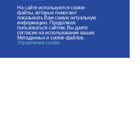
Веб-сайт создан при содействии
На сайте используются cookie-
файлы, которые помогают
Фонда поддержки христианской
показывать Вам самую актуальную
информацию. Продолжая
культуры и наследия
пользоваться сайтом, Вы даете
согласие на использование ваших
Метаданных и cookie-файлов.
Мы в социальных сетях:
Управление cookie
Карта сайта
Пользовательское соглашение
© 2026 ОВЦC МП
Разработка сайта - ITECH