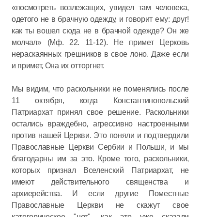
«посмотреть возлежащих, увидел там человека,
одетого не в брачную одежду, и говорит ему: друг!
как ты вошел сюда не в брачной одежде? Он же
молчал» (Мф. 22. 11-12). Не примет Церковь
нераскаянных грешников в свое лоно. Даже если
и примет, Она их отторгнет.
Мы видим, что раскольники не поменялись после
11 октября, когда Константинопольский
Патриархат принял свое решение. Раскольники
остались враждебно, агрессивно настроенными
против нашей Церкви. Это поняли и подтвердили
Православные Церкви Сербии и Польши, и мы
благодарны им за это. Кроме того, раскольники,
которых признал Вселенский Патриархат, не
имеют действительного священства и
архиерейства. И если другие Поместные
Православные Церкви не скажут свое
категорическое "нет", как это уже сказали