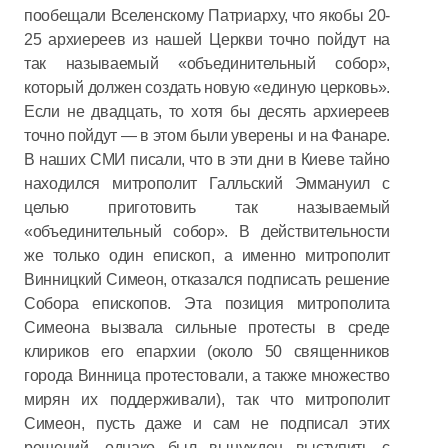
пообещали Вселенскому Патриарху, что якобы 20-
25 архиереев из нашей Церкви точно пойдут на
так называемый «объединительный собор»,
который должен создать новую «единую церковь».
Если не двадцать, то хотя бы десять архиереев
точно пойдут — в этом были уверены и на Фанаре.
В наших СМИ писали, что в эти дни в Киеве тайно
находился митрополит Галльский Эммануил с
целью приготовить так называемый
«объединительный собор». В действительности
же только один епископ, а именно митрополит
Винницкий Симеон, отказался подписать решение
Собора епископов. Эта позиция митрополита
Симеона вызвала сильные протесты в среде
клириков его епархии (около 50 священников
города Винница протестовали, а также множество
мирян их поддерживали), так что митрополит
Симеон, пусть даже и сам не подписал этих
решений, однако был вынужден выступить с