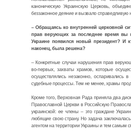
каноническую Украинскую Церковь, объеди
беззаконное деяние и вызвало справедливую 
– Обращаясь ко внутренней церковной си
прав верующих за последнее время вы м
Украине появился новый президент? И кт
наконец, была решена?
– Конкретные случаи нарушения прав верующ
во-первых, захваты храмов, которые осуще
осуществлялись незаконно, оспаривались в
судебные процессы. Тем не менее, храмы прод
Кроме того, Верховная Рада приняла два ди
Православной Церкви в Российскую Православ
украинской: ее члены – это граждане Украи
любящие свою страну. Но задача заключалась
агентом на территории Украины и тем самым с