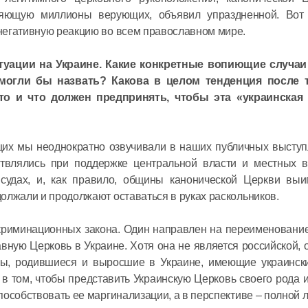
возможно
няющую миллионы верующих, объявил упраздненной. Вот
способно
негативную реакцию во всем православном мире.
24 января 2021
туации на Украине. Какие конкретные вопиющие случа
огли бы назвать? Какова в целом тенденция после то
о и что должен предпринять, чтобы эта «украинская
их мы неоднократно озвучивали в наших публичных выступл
ствлялись при поддержке центральной власти и местных в
 судах, и, как правило, общины канонической Церкви выи
олжали и продолжают оставаться в руках раскольников.
скриминационных закона. Один направлен на переименовани
ную Церковь в Украине. Хотя она не является российской, 
ны, родившиеся и выросшие в Украине, имеющие украински
 в том, чтобы представить Украинскую Церковь своего рода
пособствовать ее маргинализации, а в перспективе – полной 