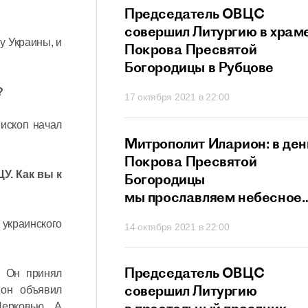
прославляет всех
Председатель ОВЦС
в и исповедников
совершил Литургию в храм
у Украины, и
ристово
Покрова Пресвятой
Богородицы в Рубцове
?
21 в 21:20
17 октября 2021 в 22:00
пископ начал
ит Иларион:
Митрополит Иларион: в ден
х собственных
Покрова Пресвятой
У. Как вы к
г не сможет
Богородицы
ти
мы прославляем небесное
заступничество Матери
 украинского
 в 20:26
14 октября 2021 в 22:00
Божией
ит Иларион:
Председатель ОВЦС
. Он принял
сегда нам дает
совершил Литургию
 он объявил
Церковью. А