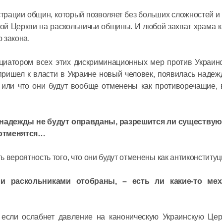
истрации общин, который позволяет без больших сложностей и
ой Церкви на раскольничьи общины. И любой захват храма 
 закона.
ициатором всех этих дискриминационных мер против Украин
ришел к власти в Украине новый человек, появилась надежд
 или что они будут вообще отменены как противоречащие, 
и надежды не будут оправданы, разрешится ли существу
 отменятся…
ть вероятность того, что они будут отменены как антиконститу
и раскольниками отобраны, – есть ли какие-то ме
о если ослабнет давление на каноническую Украинскую Цер