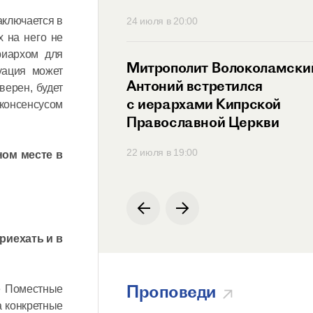
аключается в
30
24 июля в 20:00
х на него не
риархом для
ит Антоний
Митрополит Волоколамски
уация может
ся с Генеральным
Антоний встретился
верен, будет
ем
с иерархами Кипрской
консенсусом
родной
Православной Церкви
ции по русскому
00
22 июля в 19:00
ном месте в
риехать и в
Проповеди
е Поместные
а конкретные