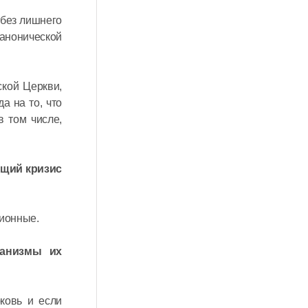
 без лишнего
канонической
ской Церкви,
а на то, что
в том числе,
ющий кризис
ционные.
ханизмы их
ковь и если