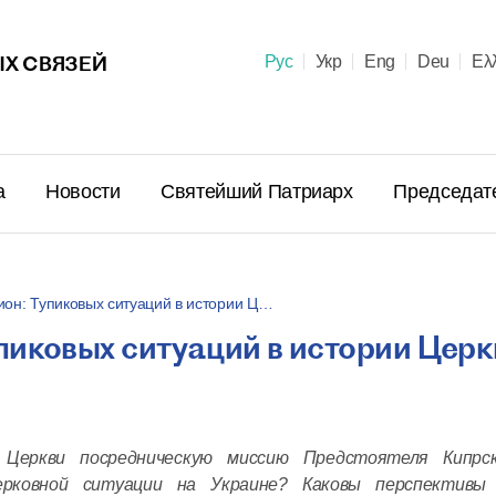
Х СВЯЗЕЙ
Рус
Укр
Eng
Deu
Ελ
а
Новости
Святейший Патриарх
Председат
он: Тупиковых ситуаций в истории Ц…
пиковых ситуаций в истории Церк
Поздравл
Патриарх
Предстоя
Правосла
 Церкви посредническую миссию Предстоятеля Кипрск
летием м
ерковной ситуации на Украине? Каковы перспективы 
23 июня в 10:
пострига