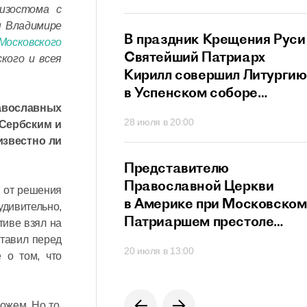
ризостома с
ный сан
ы Владимире
й Патриарх
В праздник Крещения Руси
Московского
стретился
Святейший Патриарх
кого и всея
дателем
Кирилл совершил Литургию
го
в Успенском соборе
ционного совета
Московского Кремля
равославных
40
28 июля в 20:00
 Сербским и
их
известно ли
твенников,
щих за рубежом
й Патриарх
Представителю
озглавил работу
Православной Церкви
я от решения
я Высшего
в Америке при Московском
удивительно,
го Совета
Патриаршем престоле
тиве взял на
вручен орден преподобног
ставил перед
0
20 июля в 13:00
Сергия Радонежского
 о том, что
ожем. Но то,