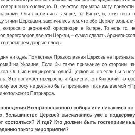
 совершенно очевидно. В качестве примера могу привести
рхами. Они состоялись там же, на Кипре, и, хотя пока н
 этими Церквами, закончились тем, что обе Церкви заявили 
 вопроса о церковной юрисдикции в Катаре. То есть то, ч
ол переговоров две эти Церкви, – сумел сделать Архиепископ
т со временем добрые плоды.
Митропол
сегодня ни одна Поместная Православная Церковь не признала
Антоний 
омей на Украине. Если бы такое признание со стороны ча
престоль
кол. Он был инициирован одной Церковью, но если бы в нег
московск
ть. Это понимает прекрасно и Архиепископ Кипрский, котор
Сербской
этому вопросу не должно быть признания так называемой «
12 июля в 14:
Церкви
инопольского Патриарха.
Председа
роведения Всеправославного собора или синаксиса по 
встречу 
аю, большинство Церквей высказались уже в поддержку
Суверенн
ет состояться? И где? Кто должен быть гостеприимны
едению такого мероприятия?
Ордена в