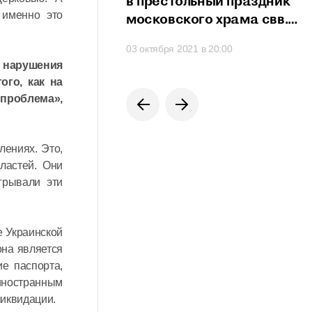
сть проявить свои
в престольный праздник
 именно это
сти
московского храма свв.
мучеников Михаила
 в 21:20
03 октября 2021 в 20:00
и Феодора
и нарушения
на Черниговском подворье
го, как на
 проблема»,
ениях. Это,
ластей. Они
грывали эти
е Украинской
она является
е паспорта,
 иностранным
ликвидации.