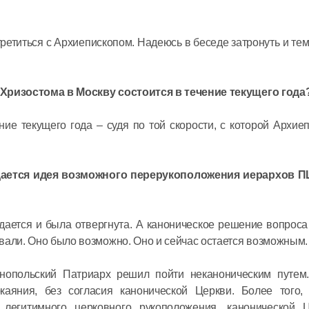
Церковь 
мученико
ретиться с Архиепископом. Надеюсь в беседе затронуть и тем
за имя Х
 Хризостома в Москву состоится в течение текущего года
07 февраля 20
ение текущего года – судя по той скорости, с которой Архие
Митропол
Без наши
ается идея возможного перерукоположения иерархов ПЦ
усилий Бо
нас спас
дается и была отвергнута. А каноническое решение вопроса
31 января 2021
вали. Оно было возможно. Оно и сейчас остается возможным.
Митропол
тинопольский Патриарх решил пойти неканоническим путем
Господь в
каяния, без согласия канонической Церкви. Более того,
легитимного церковного рукоположения, канонической 