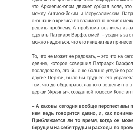
что Архиепископом движет добрая воля, это
между Антиохийским и Иерусалимским Патриа
окончанию кризиса во взаимоотношениях между
решить проблему. А проблема возникла из-за
сделать Патриарх Варфоломей, – усадить за ст
можно надеяться, что его инициатива принесе
То, что не может не радовать, – это что на 
деяние, которое совершил Патриарх Варфол
последовало, это бы еще больше углубило рас
другие Церкви, было бы труднее его уврачева
том, что до общеправославного решения по 
церкви Украины», созданной томосом Констант
– А каковы сегодня вообще перспективы п
нем ведь говорится давно, и, как поним
Приближается ли то время, когда он мож
берущим на себя труды и расходы по пров