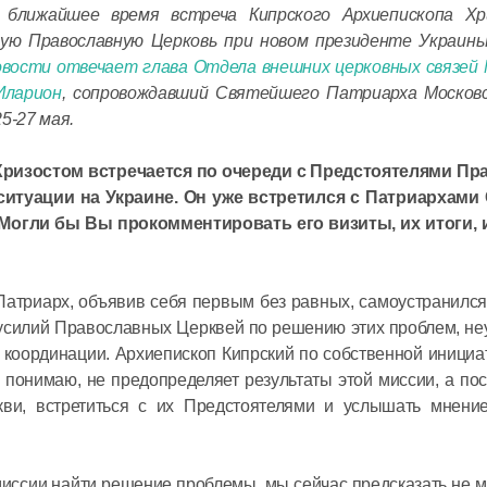
 ближайшее время встреча Кипрского Архиепископа Х
в священ
ую Православную Церковь при новом президенте Украин
Святейши
овости отвечает глава Отдела внешних церковных связей 
Кирилл в
Иларион
, сопровождавший Святейшего Патриарха Московс
с предсе
5-27 мая.
Всемирно
координа
Хризостом встречается по очереди с Предстоятелями П
16 июня в 17:
итуации на Украине. Он уже встретился с Патриархами
российск
Могли бы Вы прокомментировать его визиты, их итоги, 
соотечес
проживаю
Святейши
Кирилл в
 Патриарх, объявив себя первым без равных, самоустранилс
заседани
усилий Православных Церквей по решению этих проблем, не
Церковно
 координации. Архиепископ Кипрский по собственной инициа
 понимаю, не предопределяет результаты этой миссии, а по
16 июня в 11:3
ви, встретиться с их Предстоятелями и услышать мнение
иссии найти решение проблемы, мы сейчас предсказать не м