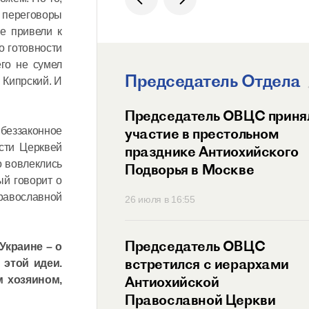
 переговоры
е привели к
о готовности
его не сумел
Председатель Отдела
 Кипрский. И
ит Волоколамский
Председатель ОВЦС приня
 беззаконное
возглавил
участие в престольном
сти Церквей
ный праздник
празднике Антиохийского
о вовлеклись
ого Подворья
Подворья в Москве
ый говорит о
 Православной
Православной
45
26 июля в 16:55
тель ОВЦС провел
Председатель ОВЦС
Украине – о
с представителем
встретился с иерархами
 этой идеи.
ого Мальтийского
Антиохийской
м хозяином,
 России
Православной Церкви