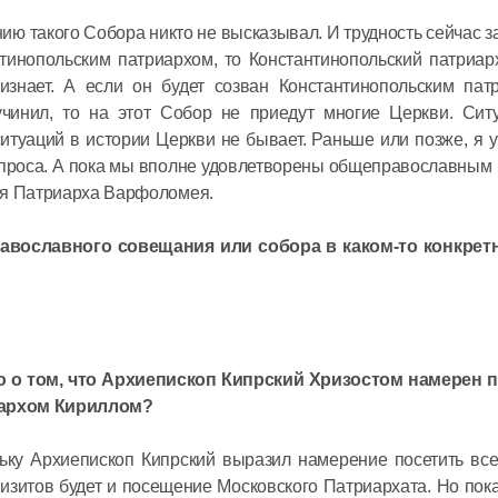
ию такого Собора никто не высказывал. И трудность сейчас з
08 июля в 12:
нтинопольским патриархом, то Константинопольский патриар
изнает. А если он будет созван Константинопольским пат
Митропол
учинил, то на этот Собор не приедут многие Церкви. Сит
встретил
итуаций в истории Церкви не бывает. Раньше или позже, я у
секретар
проса. А пока мы вполне удовлетворены общеправославным 
Междуна
ия Патриарха Варфоломея.
организа
06 июля в 12:
равославного совещания или собора в каком-то конкрет
языку
о том, что Архиепископ Кипрский Хризостом намерен п
иархом Кириллом?
ьку Архиепископ Кипрский выразил намерение посетить вс
 визитов будет и посещение Московского Патриархата. Но пок