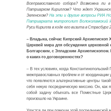
Всеправославного собора? Возможна ли в
Патриархом Кириллом? Что ждет Украинск
Зеленском?
На эти и другие вопросы РИА Н
Патриархата митрополит Волоколамский 
Руси Кирилла в ходе его визита в Страсбург 2
– Владыка, сейчас Кипрский Архиепископ 
Церквей мира для обсуждения церковной с
Болгарским, с Элладским Архиепископом. 
о каких-то договоренностях?
– В тех условиях, когда Константинопольский
межправославных проблем и от координации 
что появляются альтернативные центры такой
себя некую посредническую миссию. Он, как я
собой задачу объехать все Поместные Церк
произошло на Украине.
Удастся ли при помощи этой посреднической м