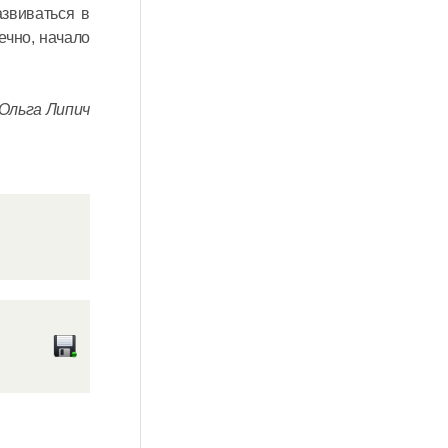
азвиваться в
ечно, начало
Ольга Липич