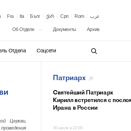
λ
Fra
Ita
Бълг
ქარ
Срп
Rom
عرب
Об Отделе
Документы
Архив
ель Отдела
Соцсети
Патриарх
ви
ение Святейшего
Святейший Патриарх
а Кирилла
Кирилл встретился с посло
телю Сербской
Ирана в России
вной Церкви с 40-
ой Церкви,
онашеского
проведения
00
30 июля в 22:00
 и рукоположения