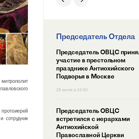
Председатель Отдела
ит Волоколамский
Председатель ОВЦС приня
возглавил
участие в престольном
ный праздник
празднике Антиохийского
ого Подворья
Подворья в Москве
 митрополит
 Православной
павловского
45
26 июля в 16:55
тель ОВЦС провел
Председатель ОВЦС
и протоиерей
с представителем
встретился с иерархами
и сотрудник
ого Мальтийского
Антиохийской
 России
Православной Церкви