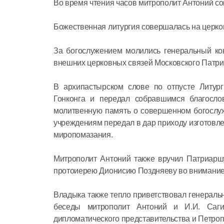
Во время чтения часов митрополит Антоний с
Божественная литургия совершалась на церков
За богослужением молились генеральный кон
внешних церковных связей Московского Патриа
В архипастырском слове по отпусте Литур
Гонконга и передал собравшимся благосло
молитвенную память о совершенном богослу
учреждениям передал в дар приходу изготовл
миропомазания.
Митрополит Антоний также вручил Патриаршу
протоиерею Дионисию Поздняеву во внимание 
Владыка также тепло приветствовал генеральн
беседы митрополит Антоний и И.И. Сагит
дипломатического представительства и Петроп