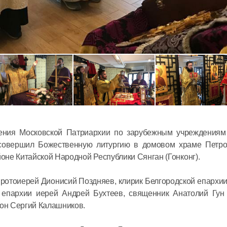
Митропол
Антоний 
престоль
московск
ления Московской Патриархии по зарубежным учреждениям
Сербской
 совершил Божественную литургию в домовом храме Петро
12 июля в 14:
Церкви
не Китайской Народной Республики Сянган (Гонконг).
Председа
ротоиерей Дионисий Поздняев, клирик Белгородской епархи
встречу 
 епархии иерей Андрей Бухтеев, священник Анатолий Гун 
Суверенн
он Сергий Калашников.
Ордена в