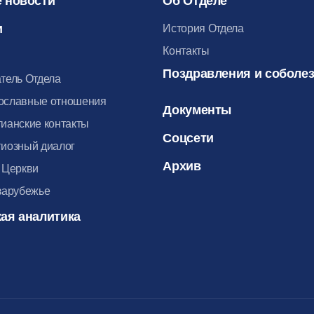
 новости
Об Отделе
и
История Отдела
Контакты
Поздравления и соболе
тель Отдела
ославные отношения
Документы
ианские контакты
Соцсети
иозный диалог
Архив
 Церкви
зарубежье
ая аналитика