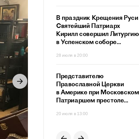
ный сан
й Патриарх
В праздник Крещения Руси
стретился
Святейший Патриарх
дателем
Кирилл совершил Литургию
го
в Успенском соборе
ционного совета
Московского Кремля
40
28 июля в 20:00
их
твенников,
щих за рубежом
й Патриарх
Представителю
озглавил работу
Православной Церкви
я Высшего
в Америке при Московском
го Совета
Патриаршем престоле
вручен орден преподобног
0
20 июля в 13:00
Сергия Радонежского