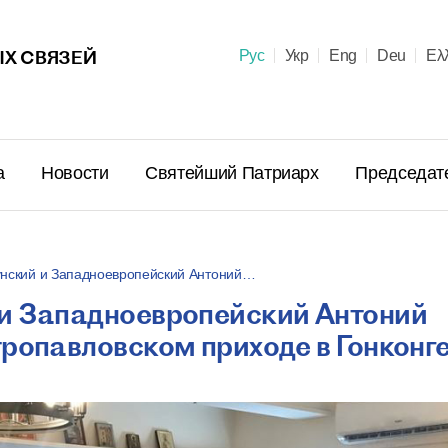
Х СВЯЗЕЙ
Рус
Укр
Eng
Deu
Ελ
а
Новости
Святейший Патриарх
Председат
унский и Западноевропейский Антоний…
и Западноевропейский Антоний
Поздравл
ропавловском приходе в Гонконг
Патриарх
Предстоя
Правосла
летием м
23 июня в 10:
пострига