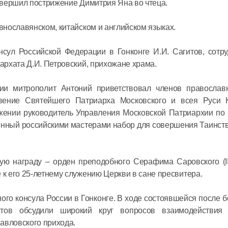
овершил пострижение Димитрия Яна во чтеца.
08 июля в 12:
нославянском, китайском и английском языках.
Митропол
сул Российской Федерации в Гонконге И.И. Сагитов, сотру
встретил
рхата Д.И. Петровский, прихожане храма.
секретар
Междуна
гии митрополит Антоний приветствовал членов правосла
организа
вение Святейшего Патриарха Московского и всея Руси 
06 июля в 12:
жении руководитель Управления Московской Патриархии по
языку
енный российскими мастерами набор для совершения Таинст
ю награду – орден преподобного Серафима Саровского (III
к его 25-летнему служению Церкви в сане пресвитера.
ого консула России в Гонконге. В ходе состоявшейся после 
ов обсудили широкий круг вопросов взаимодействия 
авловского прихода.