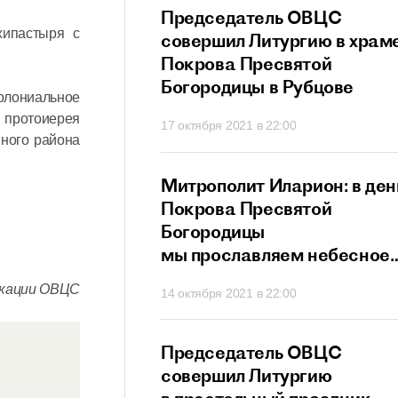
прославляет всех
Председатель ОВЦС
хипастыря с
в и исповедников
совершил Литургию в храм
ристово
Покрова Пресвятой
Богородицы в Рубцове
колониальное
 протоиерея
21 в 21:20
17 октября 2021 в 22:00
вного района
ит Иларион:
Митрополит Иларион: в ден
х собственных
Покрова Пресвятой
г не сможет
Богородицы
ти
мы прославляем небесное
заступничество Матери
икации ОВЦС
 в 20:26
14 октября 2021 в 22:00
Божией
ит Иларион:
Председатель ОВЦС
сегда нам дает
совершил Литургию