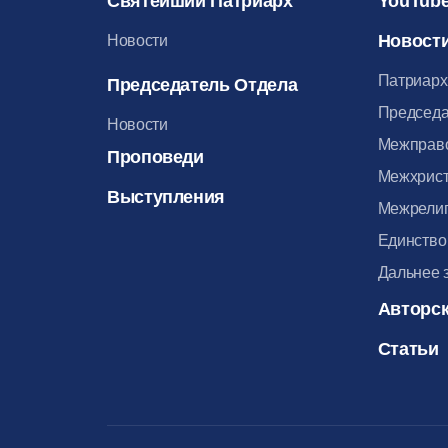
Святейший Патриарх
YouTube
Новост
Новости
Патриарх
Председатель Отдела
Председа
Новости
Межправ
Проповеди
Межхрист
Выступления
Межрелиг
Единство
Дальнее 
Авторск
Статьи