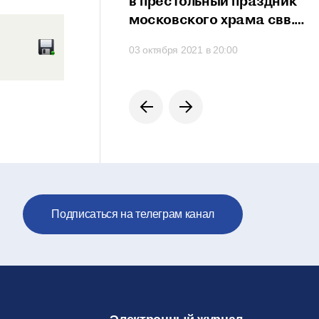
сть проявить свои
в престольный праздник
сти
московского храма свв.
мучеников Михаила
 в 21:20
03 октября 2021 в 20:00
и Феодора
на Черниговском подворье
Подписаться на телеграм канал