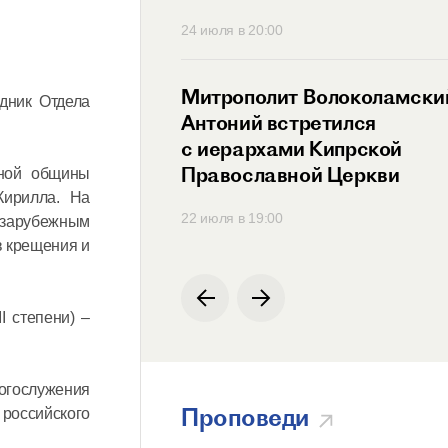
30
24 июля в 20:00
ит Антоний
Митрополит Волоколамски
дник Отдела
ся с Генеральным
Антоний встретился
ем
с иерархами Кипрской
родной
Православной Церкви
вной общины
ции по русскому
Кирилла. На
00
22 июля в 19:00
 зарубежным
в крещения и
 степени) –
богослужения
Проповеди
российского