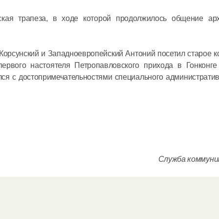
Церковь 
кая трапеза, в ходе которой продолжилось общение ар
мученико
за имя Х
Корсунский и Западноевропейский Антоний посетил старое 
ервого настоятеля Петропавловского прихода в Гонконге
07 февраля 20
лся с достопримечательностями специального администрати
Митропол
Без наши
усилий Бо
нас спас
Служба коммун
31 января 2021
Митропол
Господь в