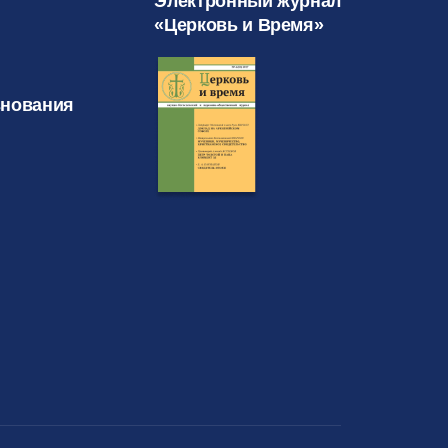
Электронный журнал
«Церковь и Время»
знования