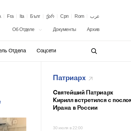
λ
Fra
Ita
Бълг
ქარ
Срп
Rom
عرب
Об Отделе
Документы
Архив
ель Отдела
Соцсети
Патриарх
ение Святейшего
Святейший Патриарх
е
а Кирилла
Кирилл встретился с посло
телю Сербской
Ирана в России
вной Церкви с 40-
онашеского
00
30 июля в 22:00
 и рукоположения