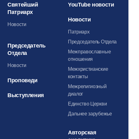
Святейший
YouTube новости
Патриарх
Новости
Новости
Патриарх
Председатель Отдела
Председатель
Межправославные
Отдела
отношения
Новости
Межхристианские
контакты
Проповеди
Межрелигиозный
диалог
Выступления
Единство Церкви
Дальнее зарубежье
Авторская