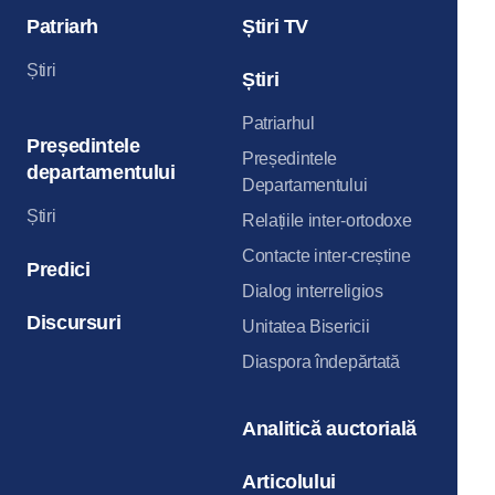
Patriarh
Știri TV
Știri
Știri
Patriarhul
Președintele
Președintele
departamentului
Departamentului
Știri
Relațiile inter-ortodoxe
Contacte inter-creștine
Predici
Dialog interreligios
Discursuri
Unitatea Bisericii
Diaspora îndepărtată
Analitică auctorială
Articolului