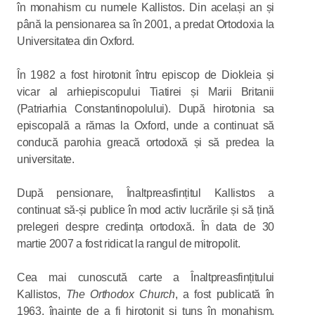
în monahism cu numele Kallistos. Din același an și
până la pensionarea sa în 2001, a predat Ortodoxia la
Universitatea din Oxford.
În 1982 a fost hirotonit întru episcop de Diokleia și
vicar al arhiepiscopului Tiatirei și Marii Britanii
(Patriarhia Constantinopolului). După hirotonia sa
episcopală a rămas la Oxford, unde a continuat să
conducă parohia greacă ortodoxă și să predea
la
universitate.
După pensionare, Înaltpreasfințitul Kallistos a
continuat să-și publice în mod activ lucrările și să țină
prelegeri despre credința ortodoxă. În data de 30
martie 2007 a fost ridicat la rangul de mitropolit.
Cea mai cunoscută carte a Înaltpreasfințitului
Kallistos,
The Orthodox Church
, a fost publicată în
1963, înainte de a fi hirotonit și tuns în monahism.