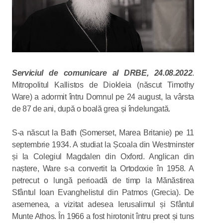
Serviciul de comunicare al DRBE, 24.08.2022
.
Mitropolitul Kallistos de Diokleia (născut Timothy
Ware) a adormit întru Domnul pe 24 august, la vârsta
de 87 de ani, după o boală grea și îndelungată.
S-a născut la Bath (Somerset, Marea Britanie) pe 11
septembrie 1934. A studiat la Școala din Westminster
și la Colegiul Magdalen din Oxford. Anglican din
naștere, Ware s-a convertit la Ortodoxie în 1958. A
petrecut o lungă perioadă de timp la Mănăstirea
Sfântul Ioan Evanghelistul din Patmos (Grecia). De
asemenea, a vizitat adesea Ierusalimul și Sfântul
Munte Athos. În 1966 a fost hirotonit întru preot și tuns