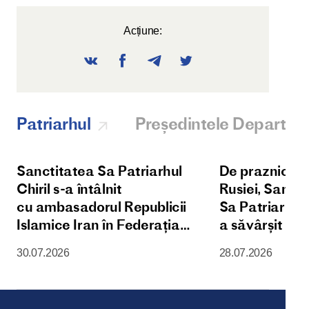
Acțiune:
Patriarhul
Președintele Departam
Sanctitatea Sa Patriarhul
De praznicul Î
Chiril s-a întâlnit
Rusiei, Sanct
cu ambasadorul Republicii
Sa Patriarhul 
Islamice Iran în Federația
a săvârșit D
Rusă
Liturghie în 
30.07.2026
28.07.2026
Patriarhală „
Maicii Domnul
din Kremlinul