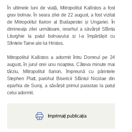
În ultimele luni de viață, Mitropolitul Kallistos a fost
grav bolnav. În seara zilei de 22 august, a fost vizitat
de Mitropolitul Ilarion al Budapestei și Ungariei. În
dimineața zilei următoare, ierarhul a săvârșit Sfânta
Liturghie la patul bolnavului și l-a împărtășit cu
Sfintele Taine ale lui Hristos.
Mitropolitul Kallistos a adormit întru Domnul pe 24
august, în jurul orei unu noaptea. Câteva minute mai
târziu, Mitropolitul Ilarion, împreună cu părintele
Stephen Platt, parohul Bisericii Sfântul Nicolae din
eparhia de Suroj, a săvârșit primul parastas la patul
celui adormit.
Imprimați publicația