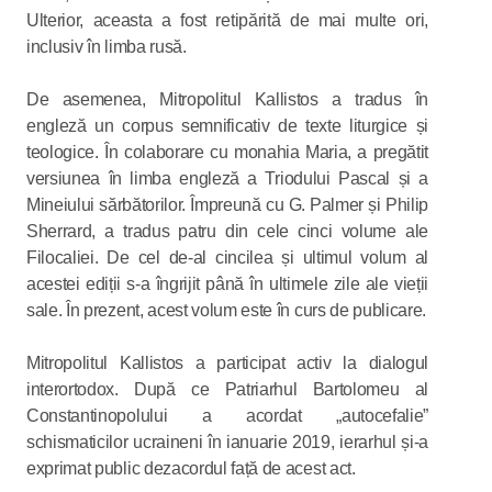
Ulterior, aceasta a fost retipărită de mai multe ori,
inclusiv în limba rusă.
De asemenea, Mitropolitul Kallistos a tradus în
engleză un corpus semnificativ de texte liturgice și
teologice. În colaborare cu monahia Maria, a pregătit
versiunea în limba engleză a Triodului Pascal și a
Mineiului sărbătorilor. Împreună cu G. Palmer și Philip
Sherrard, a tradus patru din cele cinci volume ale
Filocaliei. De cel de-al cincilea și ultimul volum al
acestei ediții s-a îngrijit până în ultimele zile ale vieții
sale. În prezent, acest volum este în curs de publicare.
Mitropolitul Kallistos a participat activ la dialogul
interortodox. După ce Patriarhul Bartolomeu al
Constantinopolului a acordat „autocefalie”
schismaticilor ucraineni în ianuarie 2019, ierarhul și-a
exprimat public dezacordul față de acest act.