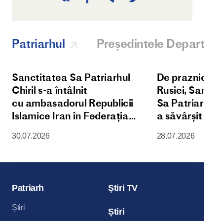
Patriarhul
Președintele Departam
Sanctitatea Sa Patriarhul
De praznicul Î
Chiril s-a întâlnit
Rusiei, Sanct
cu ambasadorul Republicii
Sa Patriarhul 
Islamice Iran în Federația
a săvârșit D
Rusă
Liturghie în 
30.07.2026
28.07.2026
Patriarhală „
Maicii Domnul
din Kremlinul
Patriarh
Știri TV
Știri
Știri