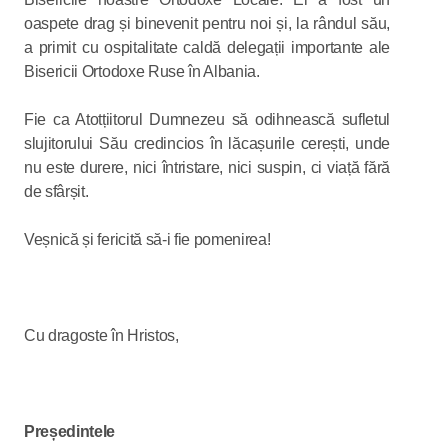
oaspete drag și binevenit pentru noi și, la rândul său,
a primit cu ospitalitate caldă delegații importante ale
Bisericii Ortodoxe Ruse în Albania.
Fie ca Atotțiitorul Dumnezeu să odihnească sufletul
slujitorului Său credincios în lăcașurile cerești, unde
nu este durere, nici întristare, nici suspin, ci viață fără
de sfârșit.
Veșnică și fericită să-i fie pomenirea!
Cu dragoste în Hristos,
Președintele