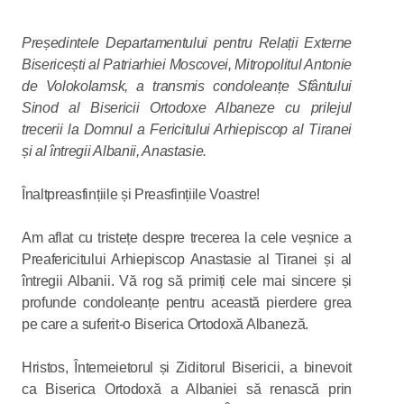
Președintele Departamentului pentru Relații Externe
Bisericești al Patriarhiei Moscovei, Mitropolitul Antonie
de Volokolamsk, a transmis condoleanțe Sfântului
Sinod al Bisericii Ortodoxe Albaneze cu prilejul
trecerii la Domnul a Fericitului Arhiepiscop al Tiranei
și al întregii Albanii, Anastasie.
Înaltpreasfințiile și Preasfințiile Voastre!
Am aflat cu tristețe despre trecerea la cele veșnice a
Preafericitului Arhiepiscop Anastasie al Tiranei și al
întregii Albanii. Vă rog să primiți cele mai sincere și
profunde condoleanțe pentru această pierdere grea
pe care a suferit-o Biserica Ortodoxă Albaneză.
Hristos, Întemeietorul și Ziditorul Bisericii, a binevoit
ca Biserica Ortodoxă a Albaniei să renască prin