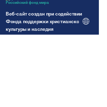
Веб-сайт создан при содействии
Фонда поддержки христианской
культуры и наследия
Noi în rețelele sociale:
Hartă site
© 2026
Created by - ITECH