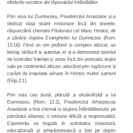
eforturile ascetice ale răposatului Întâistătător.
Prin voia lui Dumnezeu, Preafericitul Anastasie și-a
dedicat viața slujirii misionare încă din tinerețe,
răspunzând chemării Păstorului cel Mare, Hristos,
de
a săvârși slujirea Evangheliei lui Dumnezeu
(Rom.
15:16). Fiind un om profund și complex educat, un
teolog strălucit și autoritar, el și-a demonstrat talentul
de luminător înțelept și zelos încă din perioada slujirii
sale pe continentul african, aducând prin rugăciune și
cuvânt de inspirație
alinare în Hristos
multor oameni
(Filip.2:1).
Prin voia cea
bună, plăcută și desăvârșită
a lui
Dumnezeu (Rom. 12:2), Preafericitul Arhiepiscop
Anastasie a fost chemat la slujirea Întâistătătorului pe
pământul albanez, o misiune dificilă și responsabilă.
Experiența sa bogată în activitatea misionară,
educațională și arhipăstorească a fost pe deplin