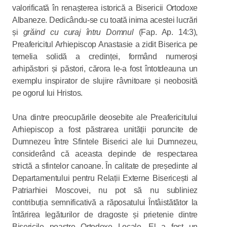
valorificată în renașterea istorică a Bisericii Ortodoxe
Albaneze. Dedicându-se cu toată inima acestei lucrări
și
grăind cu curaj întru Domnul
(Fap. Ap. 14:3),
Preafericitul Arhiepiscop Anastasie a zidit Biserica pe
temelia solidă a credinței, formând numeroși
arhipăstori și păstori, cărora le-a fost întotdeauna un
exemplu inspirator de slujire râvnitoare și neobosită
pe ogorul lui Hristos.
Una dintre preocupările deosebite ale Preafericitului
Arhiepiscop a fost păstrarea unității poruncite de
Dumnezeu între Sfintele Biserici ale lui Dumnezeu,
considerând că aceasta depinde de respectarea
strictă a sfintelor canoane. În calitate de președinte al
Departamentului pentru Relații Externe Bisericești al
Patriarhiei Moscovei, nu pot să nu subliniez
contribuția semnificativă a răposatului Întâistătător la
întărirea legăturilor de dragoste și prietenie dintre
Bisericile noastre Ortodoxe Locale. El a fost un