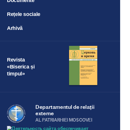
Documente
Rețele sociale
Arhivă
Revista
«Biserica și
timpul»
Departamentul de relații
externe
AL PATRIARHIEI MOSCOVEI