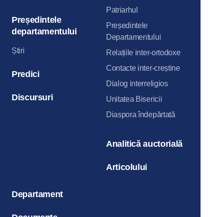
Patriarhul
Președintele
Președintele
departamentului
Departamentului
Știri
Relațiile inter-ortodoxe
Contacte inter-creștine
Predici
Dialog interreligios
Discursuri
Unitatea Bisericii
Diaspora îndepărtată
Analitică auctorială
Articolului
Departament