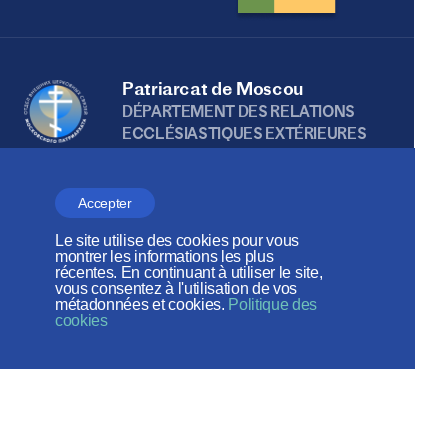
Patriarcat de Moscou
DÉPARTEMENT DES RELATIONS
ECCLÉSIASTIQUES EXTÉRIEURES
Accepter
Веб-сайт создан при содействии
Le site utilise des cookies pour vous
Фонда поддержки христианской
montrer les informations les plus
récentes. En continuant à utiliser le site,
культуры и наследия
vous consentez à l'utilisation de vos
métadonnées et cookies.
Politique des
cookies
Réseaux sociaux: