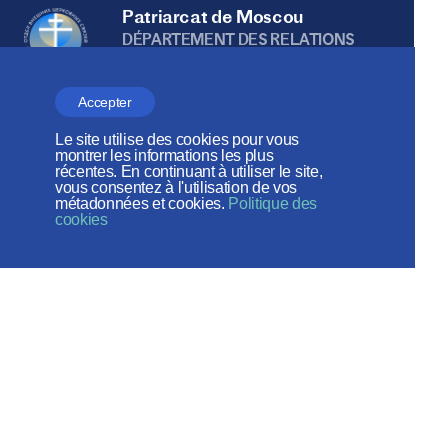
Patriarcat de Moscou
DÉPARTEMENT DES RELATIONS
ECCLÉSIASTIQUES EXTÉRIEURES
Accepter
Le site utilise des cookies pour vous
Веб-сайт создан при содействии
montrer les informations les plus
récentes. En continuant à utiliser le site,
Фонда поддержки христианской
vous consentez à l'utilisation de vos
métadonnées et cookies.
Politique des
культуры и наследия
cookies
Réseaux sociaux:
Plan du site