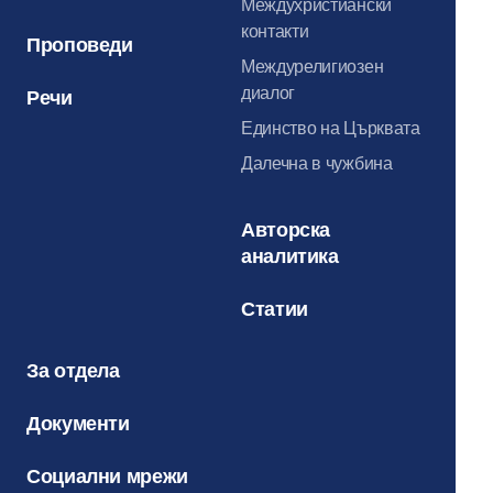
Междухристиански
контакти
Проповеди
Междурелигиозен
диалог
Речи
Единство на Църквата
Далечна в чужбина
Авторска
аналитика
Статии
За отдела
Документи
Социални мрежи