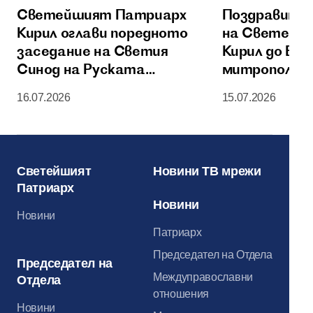
Светейшият Патриарх
Поздравител
Кирил оглави поредното
на Светейш
заседание на Светия
Кирил до Бл
Синод на Руската
митрополит 
православна църква
Америка и К
16.07.2026
15.07.2026
по случай 60
годишнинат
Светейшият
Новини ТВ мрежи
Патриарх
Новини
Новини
Патриарх
Председател на Отдела
Председател на
Междуправославни
Отдела
отношения
Новини