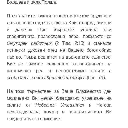
Варшава и цяла Полша.
През дългите години първосветителски трудове и
дръзновено свидетелство за Христа пред ближни
и далечни Вие обърнахте мнозина към
спасителната православна вяра, показахте се
безукорен работник
(2 Тим. 2:15) и станахте
истински духовен отец на Вашето боголюбиво
паство. Твърд ревнител на църковното единство,
Вие се грижите ревностно за опазването на
каноничния ред и непоколебимо стоите
в
свободата, която Христос ни дарува
(Гал. 5:1).
На този тържествен за Ваше Блаженство ден
молитвено Ви желая благодатно укрепване на
силите от
Небесния Утешител
и Негова
неоскъдняваща помощ в по-нататъшното Ви
предстоятелско служение.