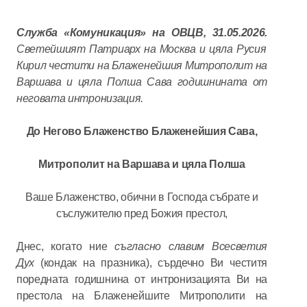
Служба «Комуникация» на ОВЦВ,
31.05.2026.
Светейшият Патриарх на Москва и цяла Русия
Кирил честити на Блаженейшия Митрополит на
Варшава и цяла Полша Сава годишнината от
неговата интронизация.
До Негово Блаженство Блаженейшия Сава,
Митрополит на Варшава и цяла Полша
Ваше Блаженство, обични в Господа събрате и
съслужителю пред Божия престол,
Днес, когато ние
съгласно славим Всесветия
Дух
(кондак на празника), сърдечно Ви честитя
поредната годишнина от интронизацията Ви на
престола на Блаженейшите Митрополити на