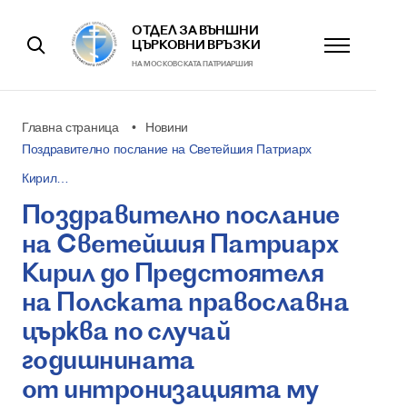
ОТДЕЛ ЗА ВЪНШНИ
ЦЪРКОВНИ ВРЪЗКИ
НА МОСКОВСКАТА ПАТРИАРШИЯ
Главна страница
Новини
Поздравително послание на Светейшия Патриарх
Кирил…
Поздравително послание
на Светейшия Патриарх
Кирил до Предстоятеля
на Полската православна
църква по случай
годишнината
от интронизацията му