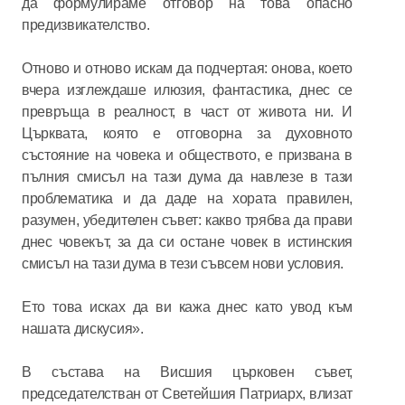
да формулираме отговор на това опасно
предизвикателство.
Отново и отново искам да подчертая: онова, което
вчера изглеждаше илюзия, фантастика, днес се
превръща в реалност, в част от живота ни. И
Църквата, която е отговорна за духовното
състояние на човека и обществото, е призвана в
пълния смисъл на тази дума да навлезе в тази
проблематика и да даде на хората правилен,
разумен, убедителен съвет: какво трябва да прави
днес човекът, за да си остане човек в истинския
смисъл на тази дума в тези съвсем нови условия.
Ето това исках да ви кажа днес като увод към
нашата дискусия».
В състава на Висшия църковен съвет,
председателстван от Светейшия Патриарх, влизат