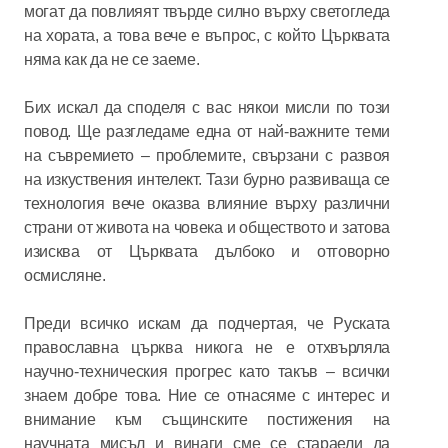
могат да повлияят твърде силно върху светогледа
на хората, а това вече е въпрос, с който Църквата
няма как да не се заеме.
Бих искал да споделя с вас някои мисли по този
повод. Ще разгледаме една от най-важните теми
на съвремието – проблемите, свързани с развоя
на изкуствения интелект. Тази бурно развиваща се
технология вече оказва влияние върху различни
страни от живота на човека и обществото и затова
изисква от Църквата дълбоко и отговорно
осмисляне.
Преди всичко искам да подчертая, че Руската
православна църква никога не е отхвърляла
научно-техническия прогрес като такъв – всички
знаем добре това. Ние се отнасяме с интерес и
внимание към същинските постижения на
научната мисъл и винаги сме се стараели да