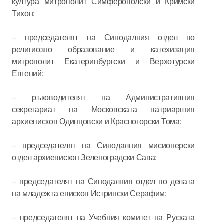
култура митрополит Симферополски и Кримски
Тихон;
– председателят на Синодалния отдел по
религиозно образование и катехизация
митрополит Екатеринбургски и Верхотурски
Евгений;
– ръководителят на Административния
секретариат на Московската патриаршия
архиепископ Одинцовски и Красногорски Тома;
– председателят на Синодалния мисионерски
отдел архиепископ Зеленоградски Сава;
– председателят на Синодалния отдел по делата
на младежта епископ Истрински Серафим;
– председателят на Учебния комитет на Руската