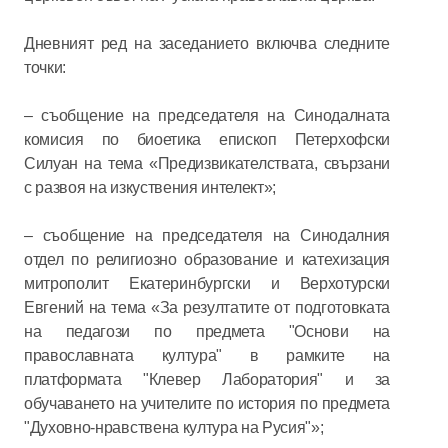
Дневният ред на заседанието включва следните
точки:
– съобщение на председателя на Синодалната
комисия по биоетика епископ Петерхофски
Силуан на тема «Предизвикателствата, свързани
с развоя на изкуствения интелект»;
– съобщение на председателя на Синодалния
отдел по религиозно образование и катехизация
митрополит Екатеринбургски и Верхотурски
Евгений на тема «За резултатите от подготовката
на педагози по предмета "Основи на
православната култура" в рамките на
платформата "Клевер Лаборатория" и за
обучаването на учителите по история по предмета
"Духовно-нравствена култура на Русия"»;