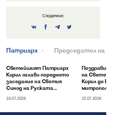
Споделяне:
Патриарх
Председател на О
Светейшият Патриарх
Поздравител
Кирил оглави поредното
на Светейш
заседание на Светия
Кирил до Бл
Синод на Руската
митрополит 
православна църква
Америка и К
16.07.2026
15.07.2026
по случай 60
годишнинат