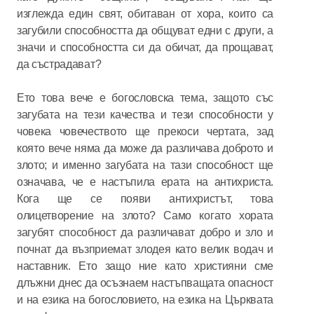
изглежда един свят, обитаван от хора, които са
загубили способността да общуват едни с други, а
значи и способността си да обичат, да прощават,
да състрадават?
Ето това вече е богословска тема, защото със
загубата на тези качества и тези способности у
човека човечеството ще прекоси чертата, зад
която вече няма да може да различава доброто и
злото; и именно загубата на тази способност ще
означава, че е настъпила ерата на антихриста.
Кога ще се появи антихристът, това
олицетворение на злото? Само когато хората
загубят способност да различават добро и зло и
почнат да възприемат злодея като велик водач и
наставник. Ето защо ние като християни сме
длъжни днес да осъзнаем настъпващата опасност
и на езика на богословието, на езика на Църквата