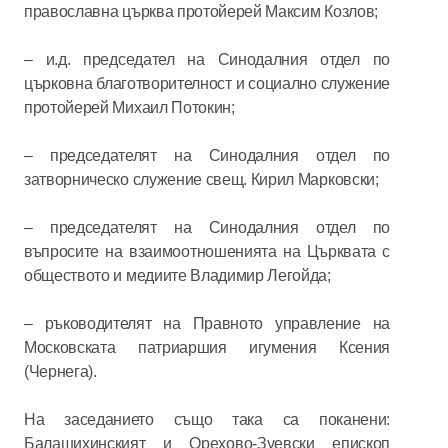
православна църква протойерей Максим Козлов;
– и.д. председател на Синодалния отдел по
църковна благотворителност и социално служение
протойерей Михаил Потокин;
– председателят на Синодалния отдел по
затворническо служение свещ. Кирил Марковски;
– председателят на Синодалния отдел по
въпросите на взаимоотношенията на Църквата с
обществото и медиите Владимир Легойда;
– ръководителят на Правното управление на
Московската патриаршия игумения Ксения
(Чернега).
На заседанието също така са поканени:
Балашихинският и Орехово-Зуевски епископ