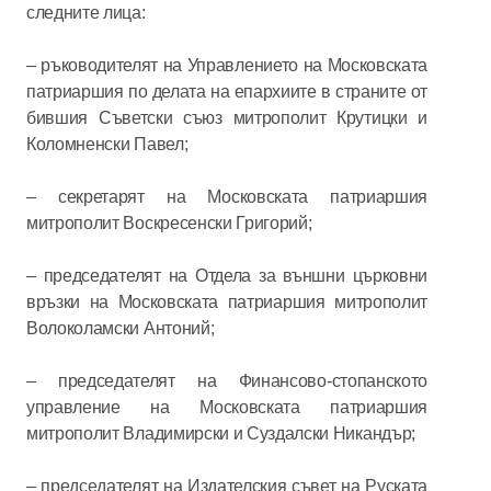
следните лица:
– ръководителят на Управлението на Московската
патриаршия по делата на епархиите в страните от
бившия Съветски съюз митрополит Крутицки и
Коломненски Павел;
– секретарят на Московската патриаршия
митрополит Воскресенски Григорий;
– председателят на Отдела за външни църковни
връзки на Московската патриаршия митрополит
Волоколамски Антоний;
– председателят на Финансово-стопанското
управление на Московската патриаршия
митрополит Владимирски и Суздалски Никандър;
– председателят на Издателския съвет на Руската