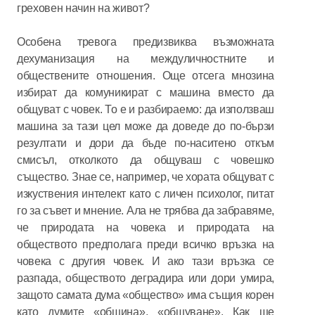
греховен начин на живот?
Особена тревога предизвиква възможната
дехуманизация на междуличностните и
обществените отношения. Още отсега мнозина
избират да комуникират с машина вместо да
общуват с човек. То е и разбираемо: да използваш
машина за тази цел може да доведе до по-бързи
резултати и дори да бъде по-наситено откъм
смисъл, отколкото да общуваш с човешко
същество. Знае се, например, че хората общуват с
изкуствения интелект като с личен психолог, питат
го за съвет и мнение. Ала не трябва да забравяме,
че природата на човека и природата на
обществото предполага преди всичко връзка на
човека с другия човек. И ако тази връзка се
разпада, обществото деградира или дори умира,
защото самата дума «общество» има същия корен
като думите «община», «общуване». Как ще