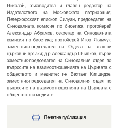
Николай, ръководител и главен редактор на
Издателството на Московската патриаршия;
Петерхофският епископ Силуан, председател на
Синодалната комисия по биоетика; протойерей
Александър Абрамов, секретар на Синодалната
комисия по биоетика; протойерей Игор Якимчук,
заместник-председател на Отдела за външни
църковни връзки; д-р Александър Шчипков, първи
заместник-председател на Синодалния отдел по
въпросите на взаимоотношенията на Църквата с
обществото и медиите; г-н Вахтанг Кипшидзе,
заместник-председател на Синодалния отдел по
въпросите на взаимоотношенията на Църквата с
обществото и медиите.
Печатна публикация