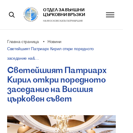
ОТДЕЛ ЗА ВЪНШНИ
ЦЪРКОВНИ ВРЪЗКИ
НА МОСКОВСКАТА ПАТРИАРШИЯ
Главна страница
Новини
Светейшият Патриарх Кирил откри поредното
заседание на&…
Светейшият Патриарх
Кирил откри поредното
заседание на Висшия
църковен съвет