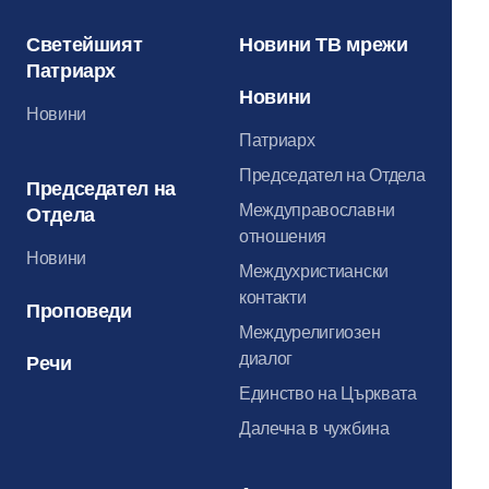
Светейшият
Новини ТВ мрежи
Патриарх
Новини
Новини
Патриарх
Председател на Отдела
Председател на
Междуправославни
Отдела
отношения
Новини
Междухристиански
контакти
Проповеди
Междурелигиозен
диалог
Речи
Единство на Църквата
Далечна в чужбина