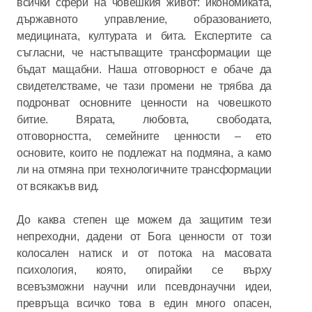
всички сфери на човешкия живот: икономиката,
държавното управление, образованието,
медицината, културата и бита. Експертите са
съгласни, че настъпващите трансформации ще
бъдат мащабни. Наша отговорност е обаче да
свидетелстваме, че тази промени не трябва да
подронват основните ценности на човешкото
битие. Вярата, любовта, свободата,
отговорността, семейните ценности – ето
основите, които не подлежат на подмяна, а камо
ли на отмяна при технологичните трансформации
от всякакъв вид.
До каква степен ще можем да защитим тези
непреходни, дадени от Бога ценности от този
колосален натиск и от потока на масовата
психология, която, опирайки се върху
всевъзможни научни или псевдонаучни идеи,
превръща всичко това в един много опасен,