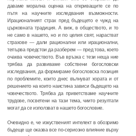
даваме морална оценка на откриващите се по
пътя на научните изследвания възможности.
Ирационалният страх пред бъдещето е чужд на
църковната традиция. А виж, в обществото, и то
не само в нашето, но и по целия свят, нарастват
страхове — дали рационални или ирационални,
тепърва предстои да разберем — пред това, което
очаква човечеството. Във връзка с тези неща ние
трябва да развиваме собствени богословски
изследвания, да формираме богословска позиция
по проблемите, които днес вълнуват хората и от
решението на които наистина зависи бъдещето на
човечеството. Трябва да приветстваме научните
трудове, посветени на тази тема, чиито резултати
могат да се използват в нашето богословие.
Очевидно е, че изкуственият интелект в обозримо
бъдеще ще оказва все по-сериозно влияние върху