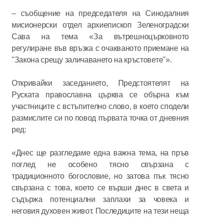
– съобщение на председателя на Синодалния
мисионерски отдел архиепископ Зеленоградски
Сава на тема «За вътрешноцърковното
регулиране във връзка с очакваното приемане на
"Закона срещу заличаването на кръстовете"».
Откривайки заседанието, Предстоятелят на
Руската православна църква се обърна към
участниците с встъпително слово, в което сподели
размислите си по повод първата точка от дневния
ред:
«Днес ще разгледаме една важна тема, на пръв
поглед не особено тясно свързана с
традиционното богословие, но затова пък тясно
свързана с това, което се върши днес в света и
съдържа потенциални заплахи за човека и
неговия духовен живот. Последиците на тези неща