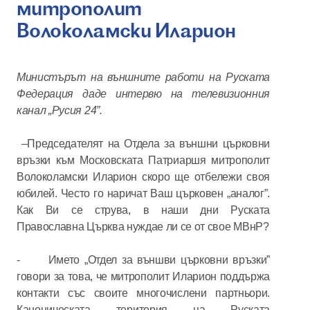
митрополит
Волоколамски Иларион
Министърът на външните работи на Руската
Федерация даде интервю на телевизионния
канал „Русия 24”.
–Председателят на Отдела за външни църковни
връзки към Московската Патриаршя митрополит
Волоколамски Иларион скоро ще отбележи своя
юбилей. Често го наричат Ваш църковен „аналог”.
Как Ви се струва, в наши дни Руската
Православна Църква нуждае ли се от свое МВнР?
- Името „Отдел за външви църковни връзки”
говори за това, че митрополит Иларион поддържа
контакти със своите многочислени партньори.
Каноническата територия на Руската