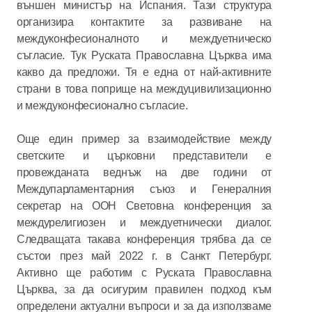
външен министър на Испания. Тази структура
организира контактите за развиване на
междуконфесионалното и междуетническо
съгласие. Тук Руската Православна Църква има
какво да предложи. Тя е една от най-активните
страни в това поприще на междуцивилизационно
и междуконфесионално съгласие.
Още един пример за взаимодействие между
светските и църковни представители е
провежданата веднъж на две години от
Междупарламентарния съюз и Генералния
секретар на ООН Световна конференция за
междурелигиозен и междуетнически диалог.
Следващата такава конференция трябва да се
състои през май 2022 г. в Санкт Петербург.
Активно ще работим с Руската Православна
Църква, за да осигурим правилен подход към
определени актуални въпроси и за да използваме