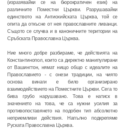
(изразявайки се на бюрократичен език) на
различните Поместни Църкви. Разрушавайки
единството на Антиохийската Църква, той се
опита да откъсне от нея православните ливанци.
Същото се случва и в каноничните територии на
Сръбската Православна Църква.
Ние много добре разбираме, че действията на
Константинопол, които са директно манипулирани
от Вашингтон, нямат нищо общо с идеалите на
Православието - с онези традиции, на чиято
основа винаги е било организирано
взаимодействието на Поместните Църкви. Сега то
бива грубо нарушавано. Това е натиск в
значението на това, че са нужни усилия за
противопоставянето на подобен тип абсолютно
неприемливи действия. Напълно подкрепяме
Руската Православна Църква.