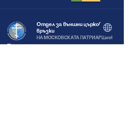
Отдел за външни църковни
връзки
НА МОСКОВСКАТА ПАТРИАРШИЯ
Този уебсайт е създаден със
съдействието на
Фондацията за подкрепа на
християнската култура и
наследство
Ние сме в социалните мрежи