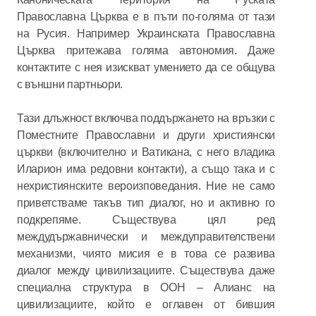
Православна Църква е в пъти по-голяма от тази
на Русия. Например Украинската Православна
Църква притежава голяма автономия. Даже
контактите с нея изискват умението да се общува
с външни партньори.
Тази длъжност включва поддържането на връзки с
Поместните Православни и други християнски
църкви (включително и Ватикана, с него владика
Иларион има редовни контакти), а също така и с
нехристиянските вероизповедания. Ние не само
приветстваме такъв тип диалог, но и активно го
подкрепяме. Съществува цял ред
междудържавнически и междуправителствени
механизми, чиято мисия е в това се развива
диалог между цивилизациите. Съществува даже
специална структура в ООН – Алианс на
цивилизациите, който е оглавен от бившия