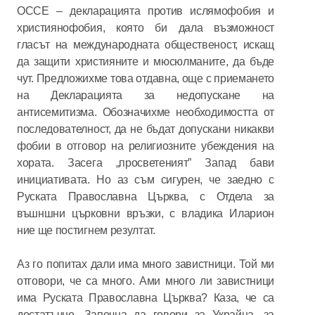
ОССЕ – декларацията против ислямофобия и
християнофобия, която би дала възможност
гласът на международната общественост, искащ
да защити християните и мюсюлманите, да бъде
чут. Предложихме това отдавна, още с приемането
на Декларацията за недопускане на
антисемитизма. Обозначихме необходимостта от
последователност, да не бъдат допускани никакви
фобии в отговор на религиозните убеждения на
хората. Засега „просветеният” Запад бави
инициативата. Но аз съм сигурен, че заедно с
Руската Православна Църква, с Отдела за
въшншни църковни връзки, с владика Иларион
ние ще постигнем резултат.
Аз го попитах дали има много завистници. Той ми
отговори, че са много. Ами много ли завистници
има Руската Православна Църква? Каза, че са
достатъчно. Започна да говори за Украйна, за