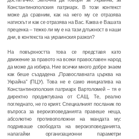
Константинополския патриарх. В този контекст
може да сравним, как на него му се отразява
натискът и как се отразява на Вас. Каква е Вашата
преценка – тежко ли му е на тази длъжност в наши
дни, в контекста на украинския разкол?
На повърхността това се представя като
движение за правото на всеки православен народ
да може да избира. Ние всички много добре знаем
как беше създадена „Православната църква на
Украйна” (ПЦУ). Това не е само инициатива на
Константинополския патриарх Вартоломей – тя е
директно продиктувана от САЩ. Те, реално
погледнато, не го крият. Специалният посланик по
въпроса за вероизповеданията правеше неща,
абсолютно противоположни на мандата му:
подриваше свободата на вероизповеданията,
налагайки организационни параметри