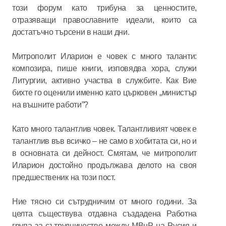
този форум като трибуна за ценностите,
отразяващи православните идеали, които са
достатъчно търсени в наши дни.
Митрополит Иларион е човек с много таланти:
композира, пише книги, изповядва хора, служи
Литургии, активно участва в службите. Как Вие
бихте го оценили именно като църковен „министър
на въшните работи”?
Като много талантлив човек. Талантливият човек е
талантлив във всичко – не само в хобитата си, но и
в основната си дейност. Смятам, че митрополит
Иларион достойно продължава делото на своя
предшественик на този пост.
Ние тясно си сътрудничим от много години. За
целта съществува отдавна създадена Работна
група за сътрудничество между МВнР на Русия и