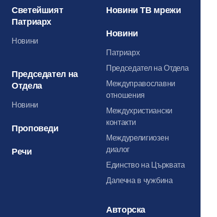
Светейшият
Новини ТВ мрежи
Патриарх
Новини
Новини
Патриарх
Председател на Отдела
Председател на
Междуправославни
Отдела
отношения
Новини
Междухристиански
контакти
Проповеди
Междурелигиозен
диалог
Речи
Единство на Църквата
Далечна в чужбина
Авторска