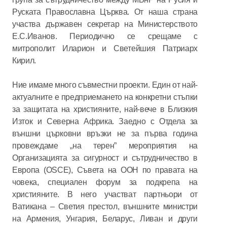
Руската Православна Църква. От наша страна
участва държавен секретар на Министерството
Е.С.Иванов. Периодично се срещаме с
митрополит Иларион и Светейшия Патриарх
Кирил.
Ние имаме много съвместни проекти. Един от най-
актуалните е предприемането на конкретни стъпки
за защитата на християните, най-вече в Близкия
Изток и Северна Африка. Заедно с Отдела за
външни църковни връзки не за първа година
провеждаме „на терен” мероприятия на
Организацията за сигурност и сътрудничество в
Европа (OSCE), Съвета на ООН по правата на
човека, специален форум за подкрепа на
християните. В него участват партньори от
Ватикана – Светия престол, външните министри
на Армения, Унгария, Беларус, Ливан и други