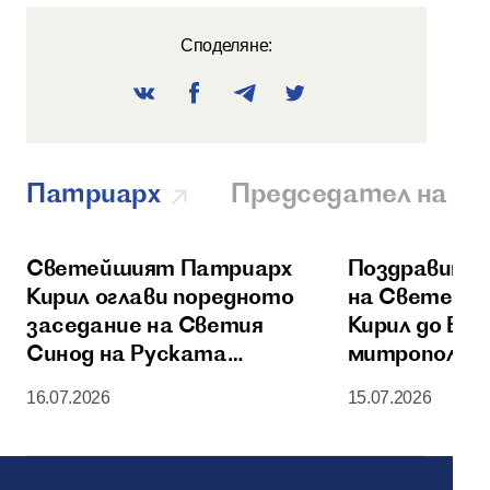
Споделяне:
Патриарх
Председател на О
Светейшият Патриарх
Поздравител
Кирил оглави поредното
на Светейш
заседание на Светия
Кирил до Бл
Синод на Руската
митрополит 
православна църква
Америка и К
16.07.2026
15.07.2026
по случай 60
годишнинат