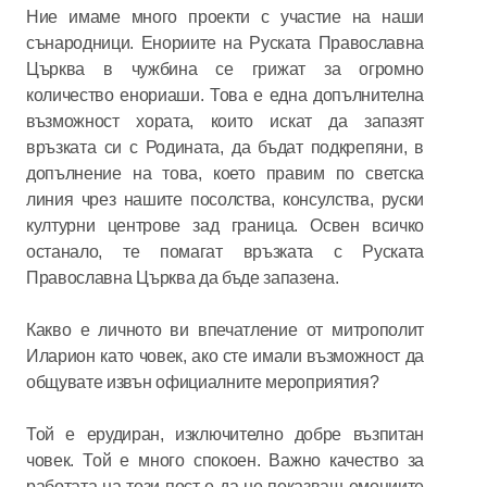
Ние имаме много проекти с участие на наши
сънародници. Енориите на Руската Православна
Църква в чужбина се грижат за огромно
количество енориаши. Това е една допълнителна
възможност хората, които искат да запазят
връзката си с Родината, да бъдат подкрепяни, в
допълнение на това, което правим по светска
линия чрез нашите посолства, консулства, руски
културни центрове зад граница. Освен всичко
останало, те помагат връзката с Руската
Православна Църква да бъде запазена.
Какво е личното ви впечатление от митрополит
Иларион като човек, ако сте имали възможност да
общувате извън официалните мероприятия?
Той е ерудиран, изключително добре възпитан
човек. Той е много спокоен. Важно качество за
работата на този пост е да не показваш емоциите