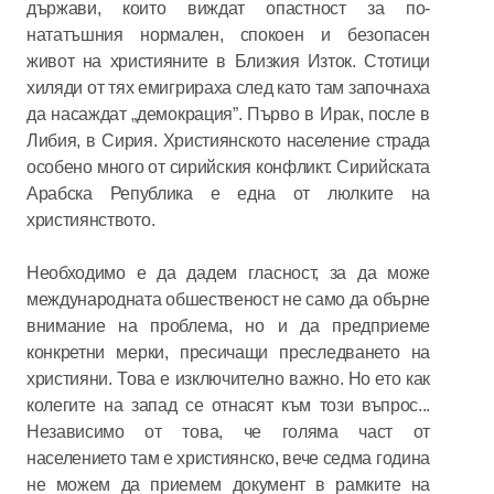
държави, които виждат опастност за по-
нататъшния нормален, спокоен и безопасен
живот на християните в Близкия Изток. Стотици
хиляди от тях емигрираха след като там започнаха
да насаждат „демокрация”. Първо в Ирак, после в
Либия, в Сирия. Християнското население страда
особено много от сирийския конфликт. Сирийската
Арабска Република е една от люлките на
християнството.
Необходимо е да дадем гласност, за да може
международната обшественост не само да обърне
внимание на проблема, но и да предприеме
конкретни мерки, пресичащи преследването на
християни. Това е изключително важно. Но ето как
колегите на запад се отнасят към този въпрос...
Независимо от това, че голяма част от
населението там е християнско, вече седма година
не можем да приемем документ в рамките на