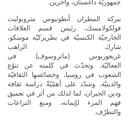
جمهوريّة داغستان، وآخرين.
ببركة المطران أنطونيوس متروبوليت
فولكولامسك، رئيس قسم العلاقات
الخارجيّة الكنسيّة في بطريركيّة موسكو،
شارك الراهب
غريغوريوس (ماتروسوف) في
الفعاليّة. وتحدّث في كلمته عن تنوّع
الشعوب في روسيا، وخصائصها الثقافيّة
والدينيّة. وشدّد على أهمّيّةّ دراسة ثقافة
ودين الجيران، لما لذلك من أثر في تعميق
فهم المرء لإيمانه، ومنع النزاعات
والتطرّف.