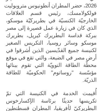
2026، حضر المطران أنطونيوس متروبوليت
فولكولامسك، رئيس قسم العلاقات
الخارجيّة الكنسيّة في بطريركيّة موسكو،
الذي كان في زيارة عمل قصيرة إلى مصر
ببركة قداسة البطريرك كيريل، بطريرك
موسكو وسائر روسيا، التكريس الصغير
لكنيسة جميع القدّيسين الذين أشرقوا في
أرض مصر في الضبعة، والتي تقع في موقع
محطّة الطاقة النوويّة التي تقوم ببنائها
مؤسّسة "روساتوم" الحكوميّة للطاقة
الذريّة.
أُقيمت الخدمة في الكنيسة التي تمّ
تكريسها حديثًا برئاسة الإكسارخوس
البطريركيّ لأفريقيا، المطران قسطنطين