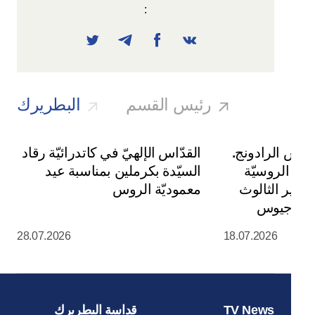
:
رئيس القسم
البطريرك
يوس الرادونج.
القدّاس الإلهيّ في كاتدرائيّة رقاد
سة الروسيّة
السيّدة بكرملين بمناسبة عيد
ي دير الثالوث
معموديّة الروس
س سرجيوس
28.07.2026
18.07.2026
TV News
قداسة البطريرك