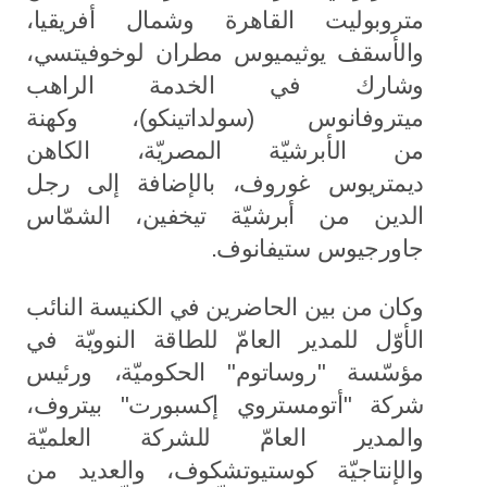
متروبوليت القاهرة وشمال أفريقيا،
والأسقف يوثيميوس مطران لوخوفيتسي،
وشارك في الخدمة الراهب
ميتروفانوس (سولداتينكو)، وكهنة
من الأبرشيّة المصريّة، الكاهن
ديمتريوس غوروف، بالإضافة إلى رجل
الدين من أبرشيّة تيخفين، الشمّاس
جاورجيوس ستيفانوف.
وكان من بين الحاضرين في الكنيسة النائب
الأوّل للمدير العامّ للطاقة النوويّة في
مؤسّسة "روساتوم" الحكوميّة، ورئيس
شركة "أتومستروي إكسبورت" بيتروف،
والمدير العامّ للشركة العلميّة
والإنتاجيّة كوستيوتشكوف، والعديد من