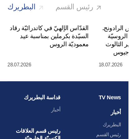
رئيس القسم
البطريرك
يوس الرادونج.
القدّاس الإلهيّ في كاتدرائيّة رقاد
سة الروسيّة
السيّدة بكرملين بمناسبة عيد
ي دير الثالوث
معموديّة الروس
س سرجيوس
28.07.2026
18.07.2026
TV News
قداسة البطريرك
أخبار
أخبار
البطريرك
رئيس قسم العلاقات
رئيس القسم
الكنسيّة الخارجيّة