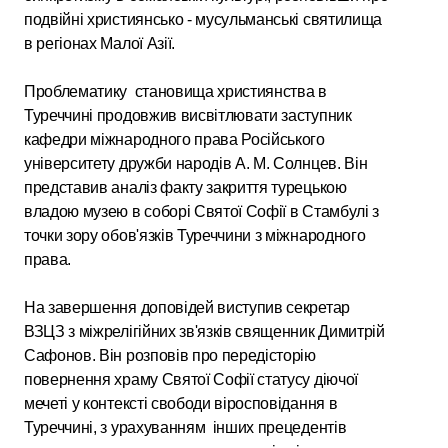
подвійні християнсько - мусульманські святилища
в регіонах Малої Азії.
Проблематику становища християнства в
Туреччині продовжив висвітлювати заступник
кафедри міжнародного права Російського
університету дружби народів А. М. Солнцев. Він
представив аналіз факту закриття турецькою
владою музею в соборі Святої Софії в Стамбулі з
точки зору обов'язків Туреччини з міжнародного
права.
На завершення доповідей виступив секретар
ВЗЦЗ з міжрелігійних зв'язків священник Димитрій
Сафонов. Він розповів про передісторію
повернення храму Святої Софії статусу діючої
мечеті у контексті свободи віросповідання в
Туреччині, з урахуванням інших прецедентів