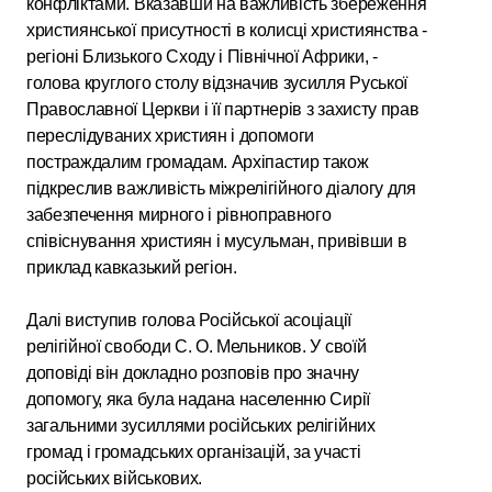
конфліктами. Вказавши на важливість збереження
християнської присутності в колисці християнства -
регіоні Близького Сходу і Північної Африки, -
голова круглого столу відзначив зусилля Руської
Православної Церкви і її партнерів з захисту прав
переслідуваних християн і допомоги
постраждалим громадам. Архіпастир також
підкреслив важливість міжрелігійного діалогу для
забезпечення мирного і рівноправного
співіснування християн і мусульман, привівши в
приклад кавказький регіон.
Далі виступив голова Російської асоціації
релігійної свободи С. О. Мельников. У своїй
доповіді він докладно розповів про значну
допомогу, яка була надана населенню Сирії
загальними зусиллями російських релігійних
громад і громадських організацій, за участі
російських військових.