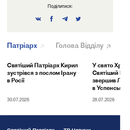
Поділитися:
Патріарх
Голова Відділу
Святіший Патріарх Кирил
У свято Хрещ
зустрівся з послом Ірану
Святіший Пат
в Росії
звершив Літу
в Успенськом
Московськог
30.07.2026
28.07.2026