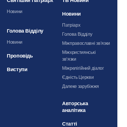
Святіший Патріарх
ТВ Новини
Новини
Новини
Патріарх
Голова Відділу
Голова Відділу
Новини
Міжправославні зв'язки
Міжхристиянські
Проповідь
зв‘язки
Міжрелігійний діалог
Виступи
Єдність Церкви
Далеке зарубіжжя
Авторська
аналітика
Статті