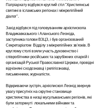
Патріархату відбувся круглий стіл "Християнські
святині в ісламських регіонах і міжрелігійний
діалог".
Захід відбувся під головуванням архієпископа
Владикавказького і Аланського Леоніда,
заступника голови ВЗЦЗ, і був організований
Секретаріатом Відділу з міжрелігійних зв'язків. В
круглому столі взяли участь духовенство і
співробітники російських та зарубіжних єпархій і
організацій Руської Православної Церкви, провідні
відчізняні сходознавці і релігіознавці,
письменники, журналісти.
Відкриваючи зустріч, архієпископ Леонід звернув
увагу присутніх на скрутне становище
християнства в низці мусульманських регіонів, які
були заторкнуті локальними війнами та