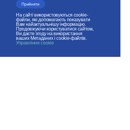
Відділ зовнішніх церковних
Прийняти
зв'язків
На сайті використовуються cookie-
МОСКОВСЬКОГО ПАТРІАРХАТУ
файли, які допомагають показувати
Вам найактуальнішу інформацію.
Продовжуючи користуватися сайтом,
Ви даєте згоду на використання
ваших Метаданих і cookie-файлів.
Вебсайт зроблений за сприяння
Управління cookie
Фонду підтримки християнської
культури і спадщини
Ми в соціальних мережах:
Карта сайту