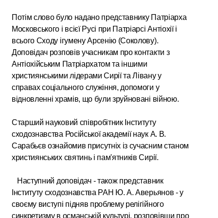
Потім слово було надано представнику Патріарха
Московського і всієї Русі при Патріарсі Антіохії і
всього Сходу ігумену Арсенію (Соколову).
Доповідач розповів учасникам про контакти з
Антіохійським Патріархатом та іншими
християнськими лідерами Сирії та Лівану у
справах соціального служіння, допомоги у
відновленні храмів, що були зруйновані війною.
Старший науковий співробітник Інституту
сходознавства Російської академії наук А. В.
Сарабьєв ознайомив присутніх із сучасним станом
християнських святинь і пам'ятників Сирії.
Наступний доповідач - також представник
Інституту сходознавства РАН Ю. А. Аверьянов - у
своєму виступі підняв проблему релігійного
синкретизму в османській культурі, розповівши про