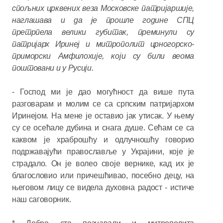
спољних црквених веза Московске патријаршије,
наглашава и да је прошле године СПЦ
претрпела велики губитак, преминули су
патријарх Иринеј и митрополит црногорско-
приморски Амфилохије, који су били веома
поштовани и у Русији.
- Господ ми је дао могућност да више пута
разговарам и молим се са српским патријархом
Иринејом. На мене је оставио јак утисак. У њему
су се осећале дубина и снага душе. Сећам се са
каквом је храброшћу и одлучношћу говорио
подржавајући православље у Украјини, које је
страдало. Он је волео своје вернике, кад их је
благословио или причешћивао, посебно децу, на
његовом лицу се видела духовна радост - истиче
наш саговорник.