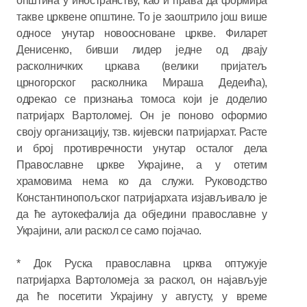
општина у иностранству, као и права да формира
такве црквене општине. То је заоштрило још више
односе унутар новоосноване цркве. Филарет
Денисенко, бивши лидер једне од двају
расколничких цркава (велики пријатељ
црногорског расколника Мираша Дедеића),
одрекао се признања томоса који је доделио
патријарх Вартоломеј. Он је поново оформио
своју организацију, тзв. кијевски патријархат. Расте
и број противречности унутар осталог дела
Православне цркве Украјине, а у отетим
храмовима нема ко да служи. Руководство
Константинопољског патријархата изјављивало је
да ће аутокефалија да обједини православне у
Украјини, али раскол се само појачао.
* Док Руска православна црква оптужује
патријарха Вартоломеја за раскол, он најављује
да ће посетити Украјину у августу, у време