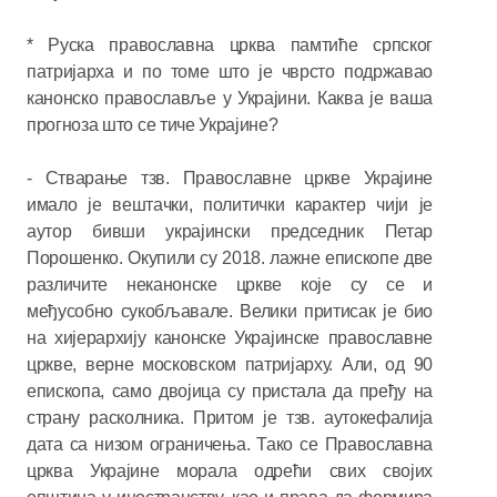
* Руска православна црква памтиће српског
патријарха и по томе што је чврсто подржавао
канонско православље у Украјини. Каква је ваша
прогноза што се тиче Украјине?
- Стварање тзв. Православне цркве Украјине
имало је вештачки, политички карактер чији је
аутор бивши украјински председник Петар
Порошенко. Окупили су 2018. лажне епископе две
различите неканонске цркве које су се и
међусобно сукобљавале. Велики притисак је био
на хијерархију канонске Украјинске православне
цркве, верне московском патријарху. Али, од 90
епископа, само двојица су пристала да пређу на
страну расколника. Притом је тзв. аутокефалија
дата са низом ограничења. Тако се Православна
црква Украјине морала одрећи свих својих