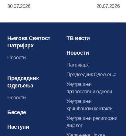
Патријаршем
30.07.2026
20.07.2026
уручен орден
Сергија Рад
Његова Светост
ТВ вести
Патријарх
Новости
Новости
Патријарх
Председник Одељења
Председник
Унутрашњи
Одељења
православни односи
Новости
Унутрашњи
хришћански контакти
Беседе
Унутрашњи религиозни
дијалог
Наступи
Уједињена Црква