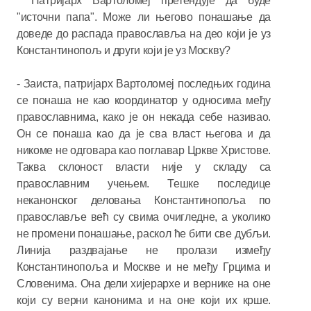
* Патријарх Вартоломеј претендује да буде
"источни папа". Може ли његово понашање да
доведе до распада православља на део који је уз
Константинопољ и други који је уз Москву?
- Заиста, патријарх Вартоломеј последњих година
се понаша не као координатор у односима међу
православнима, како је он некада себе називао.
Он се понаша као да је сва власт његова и да
никоме не одговара као поглавар Цркве Христове.
Таква склоност власти није у складу са
православним учењем. Тешке последице
неканонског деловања Константинопоља по
православље већ су свима очигледне, а уколико
не промени понашање, раскол ће бити све дубљи.
Линија раздвајање не пролази између
Константинопоља и Москве и не међу Грцима и
Словенима. Она дели хијерархе и вернике на оне
који су верни канонима и на оне који их крше.