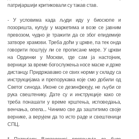
патријаршији критиковали су такав став.
- У условима када људи иду у биоскопе и
позоришта, купују у маркетима и возе се јавним
превозом, чудно је тражити да се због епидемије
затворе храмови. Треба доћи у цркве, па тек онда
говорити поштују ли се прописане мере. У цркви
на Ординки у Москви, где сам ја настојник,
верници за време богослужења носе маске и држе
дистанцу. Придржавамо се свих норми у складу са
инструкцијама и препорукама које смо добили од
Светог синода. Иконе се дезинфекују, не љуби се
рука свештенику. Дате су и инструкције како се
треба понашати у време крштења, исповедања,
венчања, опела... Чинимо све да заштитимо своје
вернике, а верујем да то исто раде и свештеници
СПЦ.