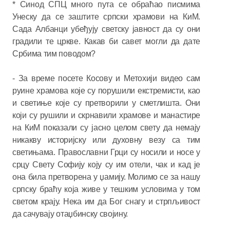
* Синод СПЦ много пута се обраћао писмима
Унеску да се заштите српски храмови на КиМ.
Сада Албанци убеђују светску јавност да су они
градили те цркве. Какав би савет могли да дате
Србима тим поводом?
- За време посете Косову и Метохији видео сам
руине храмова које су порушили екстремисти, као
и светиње које су претворили у сметлишта. Они
који су рушили и скрнавили храмове и манастире
на КиМ показали су јасно целом свету да немају
никакву историјску или духовну везу са тим
светињама. Православни Грци су носили и носе у
срцу Свету Софију коју су им отели, чак и кад је
она била претворена у џамију. Молимо се за нашу
српску браћу која живе у тешким условима у том
светом крају. Нека им да Бог снагу и стрпљивост
да сачувају отаџбинску својину.