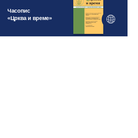
Часопис
«Црква и време»
ОДЕЉЕЊЕ ЗА СПОЉНЕ
ЦРКВЕНЕ ПОСЛОВЕ
МОСКОВСКЕ ПАТРИJАРШИЈЕ
Веб-сайт создан при содействии
Фонда поддержки христианской
культуры и наследия
Ми смо на друштвеним мрежама