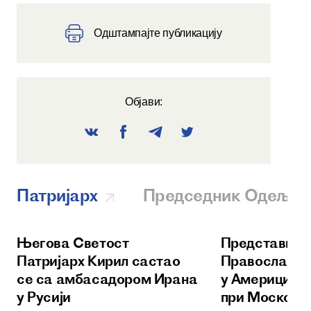
Одштампајте публикацију
Објави:
Патријарх
Председник Одеље
Његова Светост
Представник
Патријарх Кирил састао
Православне
се са амбасадором Ирана
у Америци
у Русији
при Московс