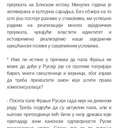
пројеката на Блиском истоку. Минулих година је
активирана и културна сарадња. Без обзира на то
што још постоје разлике у ставовима, ми успешно
радимо на реализацији многих заједничких
пројеката, чувајући властити идентитет и
истовремено реализујемо наше заједничке
хришћанске позиве у савременим условима.
* Има ли истине у причама да папа Фрања не
може да дође у Русију јер се противе патријарх
Кирил, многи свештеници и верници, због изјаве
да треба прихватити закон који штити права
хомосексуалаца?
- Посета папе Фрање Русији сада није на дневном
реду. Треба подвући да су актуелни папа, али и
његови претходници већ били у низу држава које
припадају зони канонске одговорности Руске