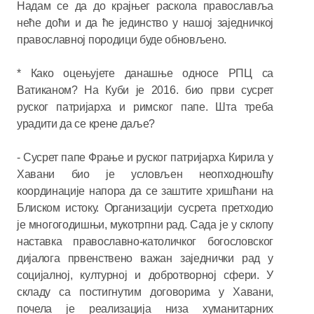
Надам се да до крајњег раскола православља
неће доћи и да ће јединство у нашој заједничкој
православној породици буде обновљено.
* Како оцењујете данашње односе РПЦ са
Ватиканом? На Куби је 2016. био први сусрет
руског патријарха и римског папе. Шта треба
урадити да се крене даље?
- Сусрет папе Фрање и руског патријарха Кирила у
Хавани био је условљен неопходношћу
координације напора да се заштите хришћани на
Блиском истоку. Организацији сусрета претходио
је многогодишњи, мукотрпни рад. Сада је у склопу
наставка православно-католичког богословског
дијалога првенствено важан заједнички рад у
социјалној, културној и добротворној сфери. У
складу са постигнутим договорима у Хавани,
почела је реализација низа хуманитарних