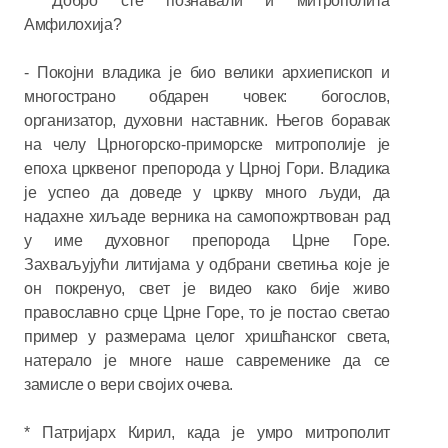
* Добро сте познавали и митрополита
Амфилохија?
- Покојни владика је био велики архиепископ и
многострано обдарен човек: богослов,
организатор, духовни наставник. Његов боравак
на челу Црногорско-приморске митрополије је
епоха црквеног препорода у Црној Гори. Владика
је успео да доведе у цркву много људи, да
надахне хиљаде верника на самопожртвован рад
у име духовног препорода Црне Горе.
Захваљујући литијама у одбрани светиња које је
он покренуо, свет је видео како бије живо
православно срце Црне Горе, то је постао светао
пример у размерама целог хришћанског света,
натерало је многе наше савременике да се
замисле о вери својих очева.
* Патријарх Кирил, када је умро митрополит