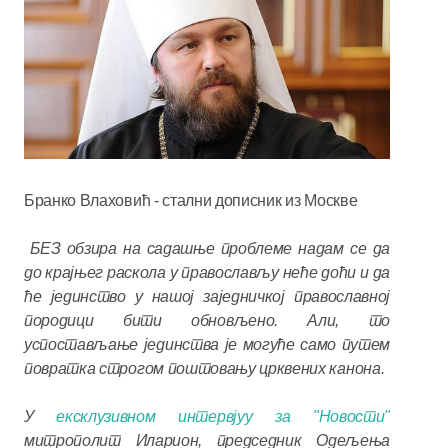
Бранко Влаховић - стални дописник из Москве
БЕЗ обзира на садашње проблеме надам се да
до крајњег раскола у православљу неће доћи и да
ће јединство у нашој заједничкој православној
породици бити обновљено. Али, то
успостављање јединства је могуће само путем
повратка строгом поштовању црквених канона.
У
ексклузивном интервјуу за "Новости"
митрополит Иларион, председник Одељења