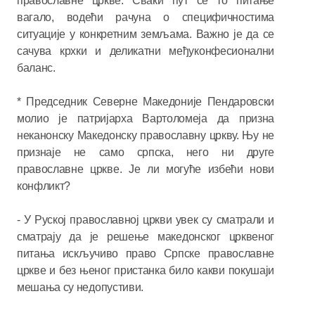
православне цркве. Сваки пут се то питање
вагало, водећи рачуна о специфичностима
ситуације у конкретним земљама. Важно је да се
сачува крхки и деликатни међуконфесионални
баланс.
* Председник Северне Македоније Пендаровски
молио је патријарха Вартоломеја да призна
неканонску Македонску православну цркву. Њу не
признаје не само српска, него ни друге
православне цркве. Је ли могуће избећи нови
конфликт?
- У Руској православној цркви увек су сматрали и
сматрају да је решење македонског црквеног
питања искључиво право Српске православне
цркве и без њеног пристанка било какви покушаји
мешања су недопустиви.