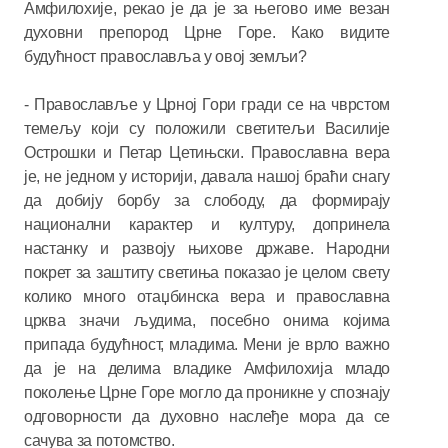
Амфилохије, рекао је да је за његово име везан
духовни препород Црне Горе. Како видите
будућност православља у овој земљи?
- Православље у Црној Гори гради се на чврстом
темељу који су положили светитељи Василије
Острошки и Петар Цетињски. Православна вера
је, не једном у историји, давала нашој браћи снагу
да добију борбу за слободу, да формирају
национални карактер и културу, допринела
настанку и развоју њихове државе. Народни
покрет за заштиту светиња показао је целом свету
колико много отаџбинска вера и православна
црква значи људима, посебно онима којима
припада будућност, младима. Мени је врло важно
да је на делима владике Амфилохија младо
поколење Црне Горе могло да проникне у спознају
одговорности да духовно наслеђе мора да се
сачува за потомство.