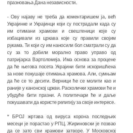
празновања Дана независности.
- Ову најаву не треба да коментаришем ја, већ
Украјинке и Украјинци који су пострадали када су
им отимани храмови и свештеници које су
избацивали из цркава које су правили својим
рукама. Ти који су им наносили бол сматрали су да
су за то добили морално право управо од
патријарха Вартоломеја. Има основа за процене
да ће његова посета Украјини бити искоришћена
за нове покушаје отимања храмова. Али, сумњам
да ће се то десити. Верници ће се молити као и
раније у канонској цркви. Расколички храмови ће и
убудуће бити празни. А политичари ће и даље
покушавати да користе религију за своје интересе.
* БРОЈ жртава од вируса корона последњих
месеци је порастао у РПЦ. Жириновски је позвао
да се зато сви храмови затворе. У Московској