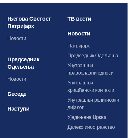
Његова Светост
ТВ вести
Патријарх
Новости
Новости
Патријарх
Председник Одељења
Председник
Унутрашњи
Одељења
православни односи
Новости
Унутрашњи
хришћански контакти
Беседе
Унутрашњи религиозни
дијалог
Наступи
Уједињена Црква
Далеко иностранство