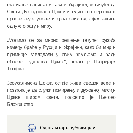
окончање насиља у Гази и Украјини, истичући да
Свети Дух одржава Цркву и јединство верника и
просветљује умове и срца оних од којих зависе
одлуке о рату и миру.
„Молимо се за мирно решење текућег сукоба
између браће у Русији и Украјини, како би мир и
примирје завладали у овим земљама и ради
обнове јединства Цркве“, рекао је Патријарх
Теофил.
Јерусалимска Црква остаје живи сведок вере и
позвана је да служи помирењу и духовној мисији
Цркве широм света, подсетио је Његово
Блаженство.
Одштампајте публикацију