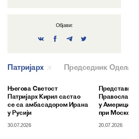
Објави:
Патријарх
Председник Одеље
Његова Светост
Представник
Патријарх Кирил састао
Православне
се са амбасадором Ирана
у Америци
у Русији
при Московс
Патријаршем
30.07.2026
20.07.2026
уручен орден
Сергија Рад