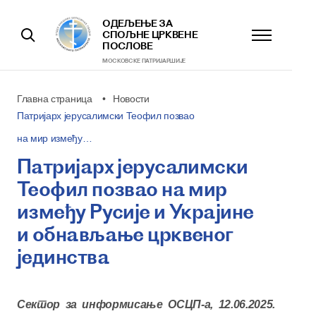
ОДЕЉЕЊЕ ЗА
СПОЉНЕ ЦРКВЕНЕ
ПОСЛОВЕ
МОСКОВСКЕ ПАТРИJАРШИЈЕ
Главна страница
Новости
Патријарх јерусалимски Теофил позвао
на мир између…
Патријарх јерусалимски
Теофил позвао на мир
између Русије и Украјине
и обнављање црквеног
јединства
Сектор за информисање ОСЦП-а, 12.06.2025.