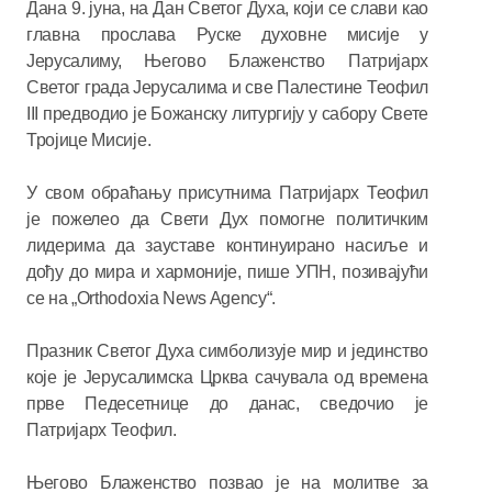
Дана 9. јуна, на Дан Светог Духа, који се слави као
главна прослава Руске духовне мисије у
Јерусалиму, Његово Блаженство Патријарх
Светог града Јерусалима и све Палестине Теофил
III предводио је Божанску литургију у сабору Свете
Тројице Мисије.
У свом обраћању присутнима Патријарх Теофил
је пожелео да Свети Дух помогне политичким
лидерима да зауставе континуирано насиље и
дођу до мира и хармоније, пише УПН, позивајући
се на „Orthodoxia News Agency“.
Празник Светог Духа симболизује мир и јединство
које је Јерусалимска Црква сачувала од времена
прве Педесетнице до данас, сведочио је
Патријарх Теофил.
Његово Блаженство позвао је на молитве за