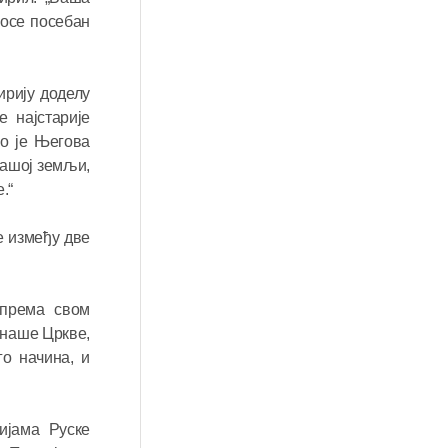
носе посебан
ирију доделу
 најстарије
ао је Његова
Вашој земљи,
.“
е између две
 према свом
 наше Цркве,
го начина, и
ијама Руске