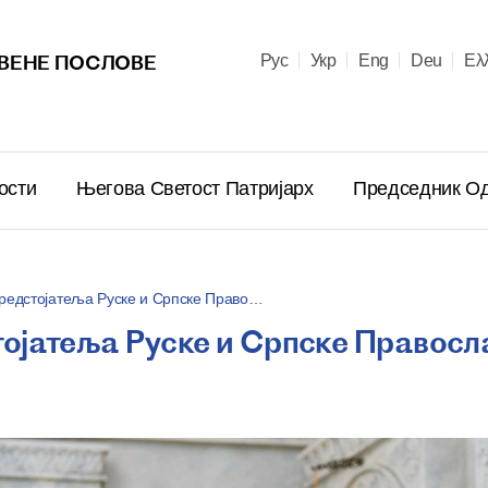
ВЕНЕ ПОСЛОВЕ
Рус
Укр
Eng
Deu
Ελ
ости
Његова Светост Патријарх
Председник 
редстојатеља Руске и Српске Право…
ојатеља Руске и Српске Правосл
Његова С
Кирил че
низу лид
земаља
12.04.2026