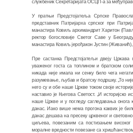
службеник Секретаријата ОСЦП-а за међуправо
У пратњи Предстојатеља Српске Правосла
представник Патријарха српског при Патриј
манастира Ковиљ архимандрит Харитон (Павли
ректор богословије Светог Саве у Београ
манастира Ковиљ јерођакон Јустин (Живанић), 
Пре састанка Предстојатељи двеју Цркава п
уваженог госта са топлином и братском сол
никада није имала ни сенку било чега нега
разумевање, љубав и братску подршку. „То није 
него су и обе наше Цркве током своје историје
наставио је Његова Светост. „И историјско и
наше Цркве и у погледу сагледавања онога к
данас. Иако више нема прогона каквих је би
данас дешава на пресеку црквеног и световн
циљева, повезаним са постизањем високог 
моралне вредности повезане са хришћанством ч