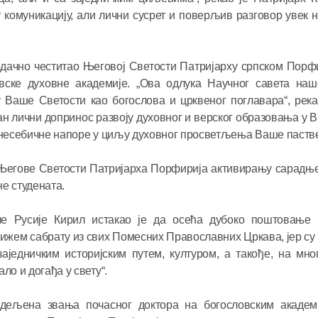
у комуникацију, али лични сусрет и поверљив разговор увек 
дачно честитао Његовој Светости Патријарху српском Порф
вске духовне академије. „Ова одлука Научног савета наше
 Ваше Светости као богослова и црквеног поглавара“, рек
ан лични допринос развоју духовног и верског образовања у 
е несебичне напоре у циљу духовног просветљења Ваше пастве
с Његове Светости Патријарха Порфирија активирању сарадњ
е студената.
ле Русије Кирил истакао је да осећа дубоко поштовање
лижем сабрату из свих Помесних Православних Цркава, јер су
аједничким историјским путем, културом, а такође, на мно
ло и догађа у свету“.
одељена звања почасног доктора на богословским академ