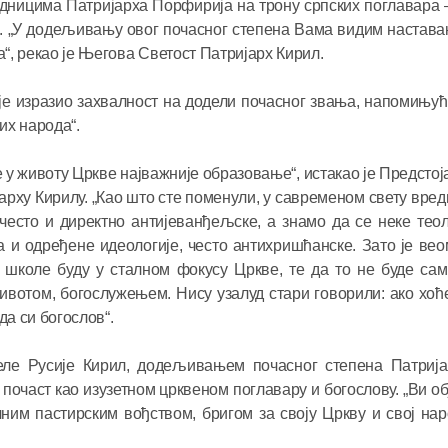
ницима Патријарха Порфирија на трону српских поглавара 
). „У додељивању овог почасног степена Вама видим настава
а“, рекао је Његова Светост Патријарх Кирил.
е изразио захвалност на додели почасног звања, напомињућ
их народа“.
а је у животу Цркве најважније образовање“, истакао је Предст
рху Кирилу. „Као што сте поменули, у савременом свету вредн
 често и директно антијеванђељске, а знамо да се неке те
 и одређене идеологије, често антихришћанске. Зато је ве
 школе буду у сталном фокусу Цркве, те да то не буде са
ивотом, богослужењем. Нису узалуд стари говорили: ако хо
да си богослов“.
еле Русије Кирил, додељивањем почасног степена Патрија
очаст као изузетном црквеном поглавару и богослову. „Ви об
ним пастирским вођством, бригом за своју Цркву и свој наро