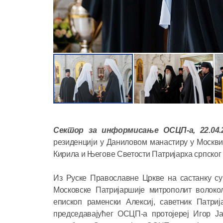
Сектор за информисање ОСЦП-а, 22.04.
резиденцији у Даниловом манастиру у Москви 
Кирила и Његове Светости Патријарха српског
Из Руске Православне Цркве на састанку с
Московске Патријаршије митрополит волоко
епископ раменски Алексиј, саветник Патриј
председавајућег ОСЦП-а протојереј Игор Ј