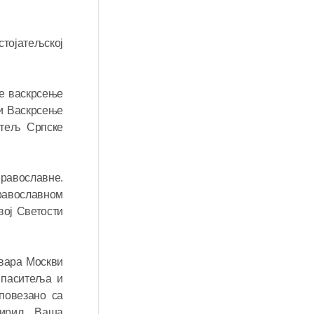
тојатељској
је васкрсење
ли Васкрсење
атељ Српске
православне.
православном
вој Светости
авара Москви
Спаситеља и
повезано са
Кирил. „Ваша