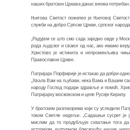
наших братских Цркава данас веома потребан.
Његова Светост пожелео је Његовој Светост
служби на добро Српске Цркве, српског народ
„Радујем се што смо сада заједно овде у Мос
рода људског и сваког од нас, ако имамо вер
Христово је истинита и непроменљива чињен
Православне Цркве.
Патријарх Порфирије је истакао да добри одн
„Хвала Вам на љубави, нека Вама и Вашим с
народу Господ подари здравље и помоћ. Христ
Патријарху московском и целе Русије Кирилу.
У братским разговорима који су уследили Пат
током Светле недеље. „Садашњи сусрет је 
мислим да то продубљује схватање тога да
историјом, културном блискошћу наших наро