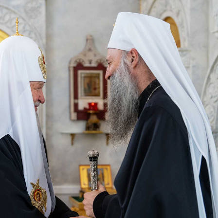
Васкршњ
Патријар
и целе Ру
11.04.2026
Васкршња
Његове С
Патријар
поглавар
Цркава
05.04.2026