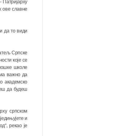
– Патријарху
к ове славне
и да то види
ојатељ Српске
ости које се
олошке школе
ома важно да
мо академско
ћеш да будеш
рху српском
једињујете и
д“, рекао је