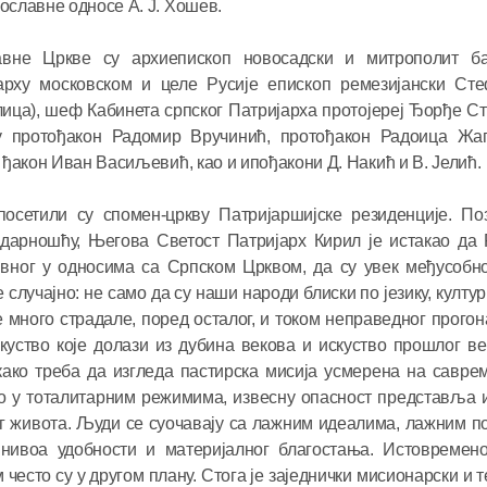
славне односе А. Ј. Хошев.
18.06.2026
вне Цркве су архиепископ новосадски и митрополит ба
арху московском и целе Русије епископ ремезијански Сте
Његова С
ца), шеф Кабинета српског Патријарха протојереј Ђорђе С
Кирил сас
ду протођакон Радомир Вручинић, протођакон Радоица Жа
председн
ђакон Иван Васиљевић, као и ипођакони Д. Накић и В. Јелић.
координа
руских с
осетили су спомен-цркву Патријаршијске резиденције. По
16.06.2026
идарношћу, Његова Светост Патријарх Кирил је истакао да
живе у и
тивног у односима са Српском Црквом, да су увек међусоб
случајно: не само да су наши народи блиски по језику, култур
 много страдале, поред осталог, и током неправедног прогона
скуство које долази из дубина векова и искуство прошлог ве
ако треба да изгледа пастирска мисија усмерена на савре
ло у тоталитарним режимима, извесну опасност представља 
ог живота. Људи се суочавају са лажним идеалима, лажним
нивоа удобности и материјалног благостања. Истовремено
есто су у другом плану. Стога је заједнички мисионарски и 