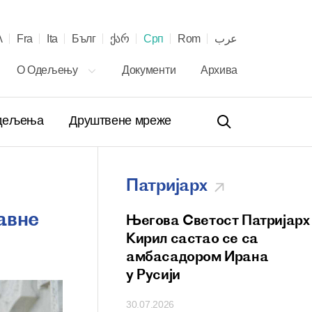
λ
Fra
Ita
Бълг
ქარ
Срп
Rom
عرب
О Одељењу
Документи
Архива
Одељења
Друштвене мреже
Патријарх
авне
ветост Патријарх
Његова Светост Патријарх
ститао Васкрс
Кирил састао се са
ера хришћанских
амбасадором Ирана
у Русији
30.07.2026