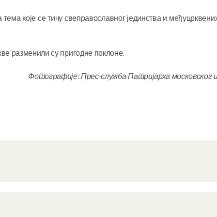
 тема које се тичу свеправославног јединства и међуцрквених
кве разменили су пригодне поклоне.
Фотографије: Прес-служба Патријарха московског и