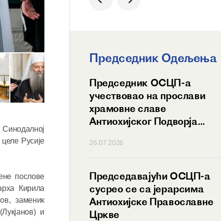
Председник Одељења
вајући ОСЦП-а
Председник ОСЦП-а
 Његовој Светости
учествовао на прослави
ху српском
храмовне славе
у 40. годишњицу
Антиохијског Подворја
 Синодалној
 пострига
у Москви
 целе Русије
26.07.2026
ложења
нички чин
ит волоколамски
Председавајући ОСЦП-а
ене послове
срео се са
сусрео се са јерарсима
арха Кирила
ницима научних
Антиохијске Православне
ов, заменик
Лукјанов) и
Српске Цркве
Цркве