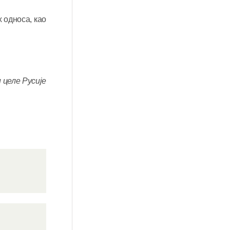
 односа, као
 целе Русије