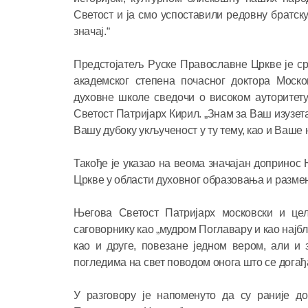
Светост и ја смо успоставили редовну братск
значај.“
Предстојатељ Руске Православне Цркве је ср
академског степена почасног доктора Моско
духовне школе сведочи о високом ауторитету
Светост Патријарх Кирил. „Знам за Ваш изузет
Вашу дубоку укљученост у ту тему, као и Ваш
Такође је указао на веома значајан доприно
Цркве у области духовног образовања и размен
Његова Светост Патријарх московски и це
саговорнику као „мудром Поглавару и као најб
као и друге, повезане једном вером, али и з
погледима на свет поводом онога што се догађа
У разговору је напоменуто да су раније д