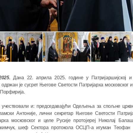
Председа
честитао
Патријар
Порфириј
2025.
Дана 22. априла 2025. године у Патријаршијској и
монашког
одржан је сусрет Његове Светости Патријарха московског и
23.06.2026
и рукопо
 Порфирија.
у свеште
Митропол
у учествовали и: председавајући Одељења за спољне цркв
Антоније 
ламски Антоније, лични секретар Његове Светости Патриј
представ
арха московског и целе Русије протојереј Николај Балаш
акимчук, шеф Сектора протокола ОСЦП-а игуман Теофан (
кругова 