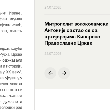
24.07.2026
чки Иринеј,
фан, игуман
ветост Патријарх
Митрополит волоколамски
тојсављевић,
тао се са
Антоније састао се са
гран, житељ
иком Светског
архијерејима Кипарске
ционог савета
Православне Цркве
ународника који
здрављајући
22.07.2026
 Руска Црква
ностранству
но одржавали
и и историји,
 у XX веку“,
ка уједињују
меног човека
и оно што се
 постављањем
, духовне и
теолошки рад