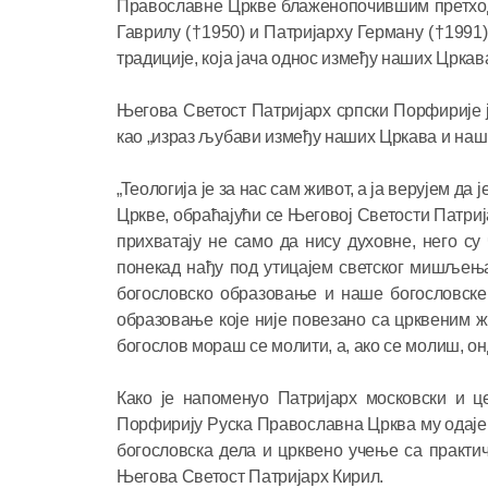
Православне Цркве блаженопочившим претход
Гаврилу (†1950) и Патријарху Герману (†1991
традиције, која јача однос између наших Цркав
Његова Светост Патријарх српски Порфирије ј
као „израз љубави између наших Цркава и наш
„Теологија је за нас сам живот, а ја верујем д
Цркве, обраћајући се Његовој Светости Патрија
прихватају не само да нису духовне, него су
понекад нађу под утицајем светског мишљења
богословско образовање и наше богословске
образовање које није повезано са црквеним ж
богослов мораш се молити, а, ако се молиш, он
Како је напоменуо Патријарх московски и ц
Порфирију Руска Православна Црква му одаје п
богословска дела и црквено учење са практич
Његова Светост Патријарх Кирил.