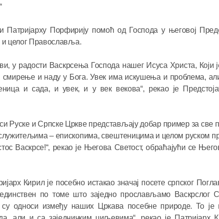
“
и Патријарху Порфирију помоћ од Господа у његовој Предс
а и целог Православља.
кви, у радости Васкрсења Господа нашег Исуса Христа, Који 
у, смирење и наду у Бога. Увек има искушења и проблема, а
ица и сада, и увек, и у век векова“, рекао је Предстој
оси Руске и Српске Цркве представљају добар пример за све 
аслужитељима – епископима, свештеницима и целом руском 
ос Васкрсе!“, рекао је Његова Светост, обраћајући се Њего
ријарх Кирил је посебно истакао значај посете српског Погл
јединствен по томе што заједно прослављамо Васкрслог 
 су односи између наших Цркава посебне природе. То је 
да, али и са заједничким циљевима“, рекао је Патријарх 