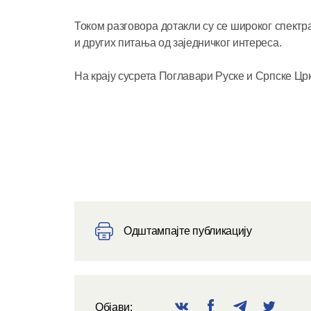
Током разговора дотакли су се широког спектра
и других питања од заједничког интереса.
На крају сусрета Поглавари Руске и Српске Цр
Одштампајте публикацију
Објави: