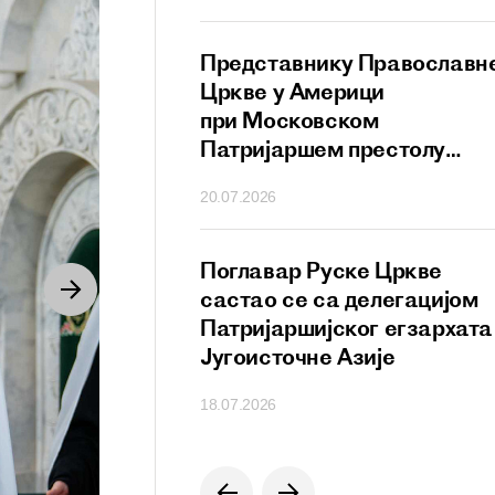
а посланица
Представнику Православн
ха московског
Цркве у Америци
сије Кирила
при Московском
Патријаршем престолу
уручен орден преподобног
20.07.2026
Сергија Радоњешког
 честитка
Поглавар Руске Цркве
ветости
састао се са делегацијом
ха Кирила
Патријаршијског егзархата
има инославних
Југоисточне Азије
18.07.2026