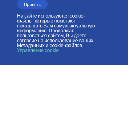
Принять
журнал
«Церковь и
На сайте используются cookie-
файлы, которые помогают
Время»
показывать Вам самую актуальную
информацию. Продолжая
пользоваться сайтом, Вы даете
согласие на использование ваших
Метаданных и cookie-файлов.
Управление cookie
Отдел внешних церковных
связей
МОСКОВСКОГО ПАТРИАРХАТА
Сайт действует при
поддержке
Российского фонда мира
Веб-сайт создан при содействии
Фонда поддержки христианской
культуры и наследия