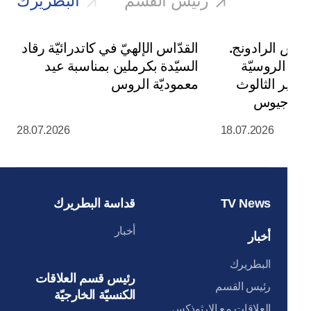
يوس الرادونج.
القدّاس الإلهيّ في كاتدرائيّة رقاد
سة الروسيّة
السيّدة بكرملين بمناسبة عيد
ي دير الثالوث
معموديّة الروس
س سرجيوس
28.07.2026
18.07.2026
TV News
قداسة البطريرك
أخبار
أخبار
البطريرك
رئيس قسم العلاقات
رئيس القسم
الكنسيّة الخارجيّة
العلاقات مع الارثوذكس