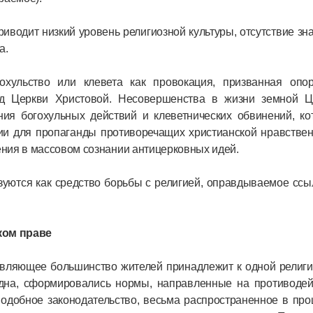
иводит низкий уровень религиозной культуры, отсутствие зн
а.
хульство или клевета как провокация, призванная опор
ед Церкви Христовой. Несовершенства в жизни земной Ц
ия богохульных действий и клеветнических обвинений, ко
ии для пропаганды противоречащих христианской нравствен
ния в массовом сознании антицерковных идей.
ьзуются как средство борьбы с религией, оправдываемое сс
ком праве
давляющее большинство жителей принадлежит к одной религ
идна, сформировались нормы, направленные на противодей
Подобное законодательство, весьма распространенное в пр