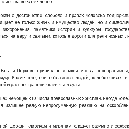
стоинства всех ее членов.
кви о достоинстве, свободе и правах человека подчеркива
ищает не только жизнь и имущество людей, но и символич
 захоронения, памятники истории и культуры, государств
ться на веру и святыни, которые дороги для религиозных 
е
 Бога и Церковь, причиняют великий, иногда непоправимый
уку. Кроме того, они соблазняют людей, колеблющихся в 
етой и распространение клеветы и хулы.
шах немощных из числа православных христиан, иногда коле
ая излишне резкую непродуманную реакцию на оскорблен
ой Церкви, клирикам и мирянам, следует разумно и эффек