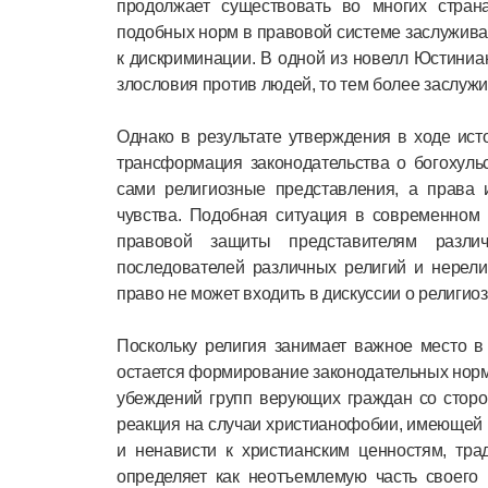
продолжает существовать во многих стран
подобных норм в правовой системе заслуживае
к дискриминации. В одной из новелл Юстиниа
злословия против людей, то тем более заслужив
Однако в результате утверждения в ходе ис
трансформация законодательства о богохуль
сами религиозные представления, а права 
чувства. Подобная ситуация в современном
правовой защиты представителям разли
последователей различных религий и нерели
право не может входить в дискуссии о религио
Поскольку религия занимает важное место в
остается формирование законодательных норм
убеждений групп верующих граждан со сторон
реакция на случаи христианофобии, имеющей 
и ненависти к христианским ценностям, тр
определяет как неотъемлемую часть своего