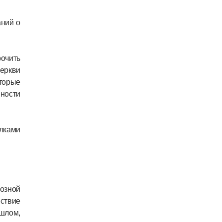
аний о
очить
еркви
торые
ности
ылками
иозной
ствие
ошлом,