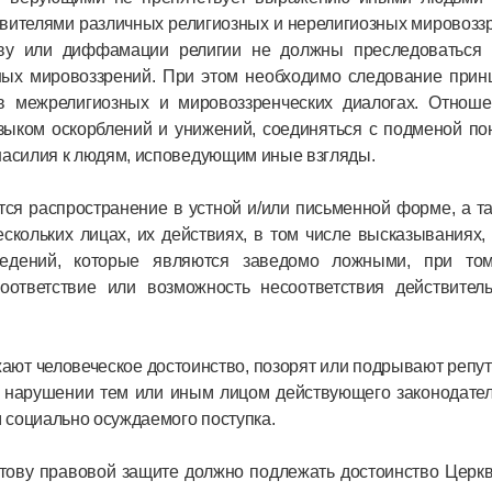
авителями различных религиозных и нерелигиозных мировозз
тву или диффамации религии не должны преследоваться 
ных мировоззрений. При этом необходимо следование прин
 в межрелигиозных и мировоззренческих диалогах. Отноше
ыком оскорблений и унижений, соединяться с подменой пон
асилия к людям, исповедующим иные взгляды.
тся распространение в устной и/или письменной форме, а т
скольких лицах, их действиях, в том числе высказываниях,
едений, которые являются заведомо ложными, при том
оответствие или возможность несоответствия действитель
жают человеческое достоинство, позорят или подрывают репу
 нарушении тем или иным лицом действующего законодател
 социально осуждаемого поступка.
тову правовой защите должно подлежать достоинство Церкв