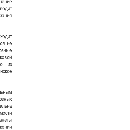
нение
иводит
азания
ходит
ся не
озные
ковой
го из
нское
льным
иозных
уальна
имости
анеты
жении