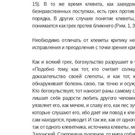
15). В то же время клевета, как завед
безнравственных поступках, есть грех проти
порядка. В других случаях понятие клеветы
понимается как грех против ближнего (Рим. 1, 30; 
Необходимо отличать от клеветы критику н
исправления и преодоления с точки зрения хри
Как и всякий грех, богохульство разрушает в
«Подобно тому, как тот, кто считает солн
доказательство своей слепоты, и как тот,
обнаруживает болезнь свою, так точно и ос
Кто богохульствует, тот наносит раны самому 
лишает себя радости любить другого человек
уязвляет его, как мечом, и славу его, как пес 
которые слушают его, ибо дает им повод к кле
сам находится, приводит. И так же, как от одн
так от одного клеветника, источника клеветы,
Задонский, Сокровище духовное, от мира соби