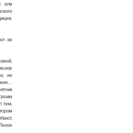
х или
нского
иции,
ют их
Божий.
ясное
и, но
ожия…
ветник
 своим
т тем,
отором
ибают,
 Тихон