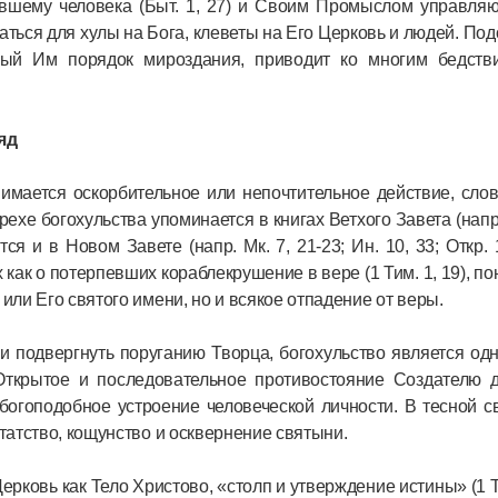
давшему человека (Быт. 1, 27) и Своим Промыслом управля
ваться для хулы на Бога, клеветы на Его Церковь и людей. По
ный Им порядок мироздания, приводит ко многим бедств
яд
имается оскорбительное или непочтительное действие, сло
ехе богохульства упоминается в книгах Ветхого Завета (напр
ся и в Новом Завете (напр. Мк. 7, 21-23; Ин. 10, 33; Откр. 1
 как о потерпевших кораблекрушение в вере (1 Тим. 1, 19), п
или Его святого имени, но и всякое отпадение от веры.
 подвергнуть поруганию Творца, богохульство является од
Открытое и последовательное противостояние Создателю д
богоподобное устроение человеческой личности. В тесной с
отатство, кощунство и осквернение святыни.
ерковь как Тело Христово, «столп и утверждение истины» (1 Т