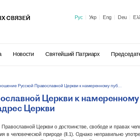
Х СВЯЗЕЙ
Рус
Укр
Eng
Deu
Ελ
а
Новости
Святейший Патриарх
Председат
ношение Русской Православной Церкви к намеренному пуб…
ославной Церкви к намеренному
 адрес Церкви
 Православной Церкви о достоинстве, свободе и правах чел
я в человеческой природе (II.1). Однако неправильно употр