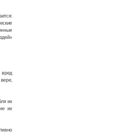
ется:
еские
енные
людей»
, вред
вере,
бля их
ие их
тивно