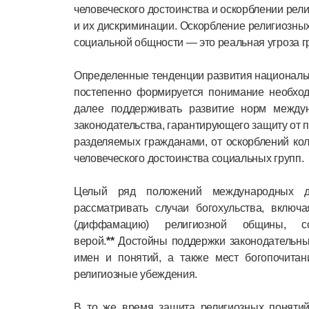
человеческого достоинства и оскорблении рел
и их дискриминации. Оскорбление религиозных
социальной общности ― это реальная угроза г
Определенные тенденции развития национально
постепенно формируется понимание необход
далее поддерживать развитие норм междун
законодательства, гарантирующего защиту от 
разделяемых гражданами, от оскорблений кол
человеческого достоинства социальных групп.
Целый ряд положений международных до
рассматривать случаи богохульства, включа
(диффамацию) религиозной общины, с
верой.
**
Достойны поддержки законодательны
имен и понятий, а также мест богопочита
религиозные убеждения.
В то же время защита религиозных поняти