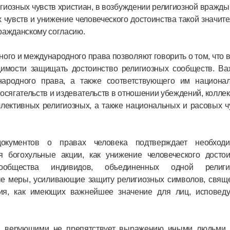
игиозных чувств христиан, в возбуждении религиозной вражды
 чувств и унижение человеческого достоинства такой значит
ражданскому согласию.
го и международного права позволяют говорить о том, что 
имости защищать достоинство религиозных сообществ. Ва
ародного права, а также соответствующего им национал
посягательств и издевательств в отношении убеждений, колле
лективных религиозных, а также национальных и расовых ч
кументов о правах человека подтверждает необходи
я богохульные акции, как унижение человеческого достои
ообщества индивидов, объединенных одной религи
е меры, усиливающие защиту религиозных символов, свящ
ния, как имеющих важнейшее значение для лиц, исповед
й верующими не препятствует выражению иными людьми 