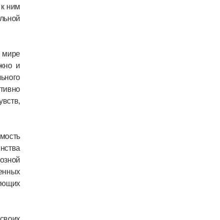
 к ним
ельной
в мире
жно и
ьного
ктивно
увств,
мость
нства
озной
енных
ующих
своих