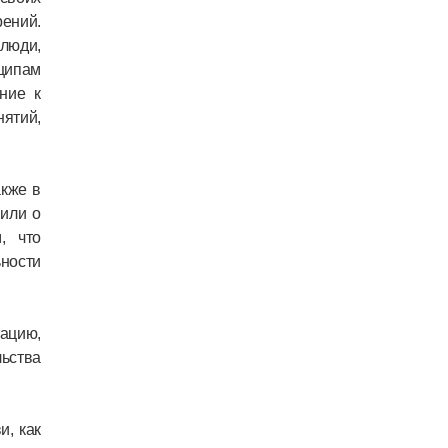
рений.
люди,
ципам
ние к
ятий,
акже в
 или о
, что
ности
тацию,
ьства
и, как