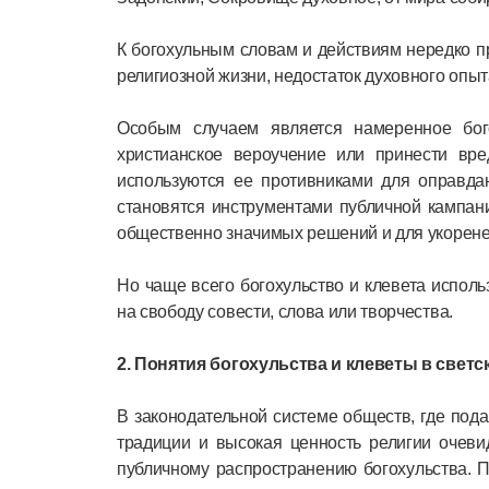
К богохульным словам и действиям нередко пр
религиозной жизни, недостаток духовного опыт
Особым случаем является намеренное бого
христианское вероучение или принести вр
используются ее противниками для оправдан
становятся инструментами публичной кампан
общественно значимых решений и для укорене
Но чаще всего богохульство и клевета испол
на свободу совести, слова или творчества.
2. Понятия богохульства и клеветы в светс
В законодательной системе обществ, где по
традиции и высокая ценность религии очев
публичному распространению богохульства. 