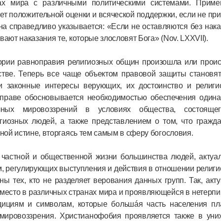
ах мира с различными политическими системами. Приме
т положительной оценки и всяческой поддержки, если не пр
на справедливо указывается: «Если не оставляются без нак
ают наказания те, которые злословят Бога» (Nov. LXXVII).
тории равноправия религиозных общин произошла или проис
стве. Теперь все чаще объектом правовой защиты становят
и законные интересы верующих, их достоинство и религи
 праве обосновывается необходимостью обеспечения одина
чных мировоззрений в условиях общества, состояще
гиозных людей, а также представлением о том, что гражда
зной истине, вторгаясь тем самым в сферу богословия.
 частной и общественной жизни большинства людей, актуа
, регулирующих выступления и действия в отношении религ
ы тех, кто не разделяет верования данных групп. Так, акт
место в различных странах мира и проявляющейся в нетерп
адициям и символам, которые большáя часть населения пл
 мировоззрения. Христианофобия проявляется также в уни