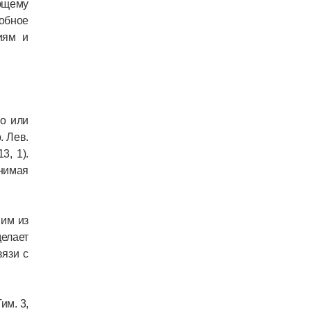
ющему
добное
иям и
во или
. Лев.
3, 1).
онимая
ним из
елает
вязи с
им. 3,