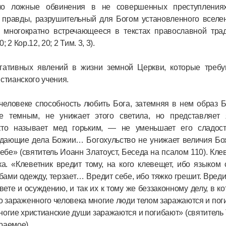
омо ложные обвинения в не совершенных преступления
в правды, разрушительный для Богом установленного вселе
, многократно встречающееся в текстах православной трад
2 Кор.12, 20; 2 Тим. 3, 3).
егативных явлений в жизни земной Церкви, которые требу
стианского учения.
 человеке способность любить Бога, затемняя в нем образ 
це темным, не унижает этого светила, но представляет 
 кто называет мед горьким, ― не уменьшает его сладост
уждающие дела Божии… Богохульство не унижает величия Б
себе» (святитель Иоанн Златоуст, Беседа на псалом 110). Кле
а. «Клеветник вредит тому, на кого клевещет, ибо языком
зубами одежду, терзает… Вредит себе, ибо тяжко грешит. Вреди
вете и осуждению, и так их к тому же беззаконному делу, в к
ого зараженного человека многие люди телом заражаются и пог
 многие христианские души заражаются и погибают» (святитель
раемое).