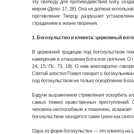
эту свободу для противодействия Богу, соз
миром (Деян. 17, 28). Она не должна использо
противление Творцу разрушает установлен
страданиям в жизни творения.
1. Богохульство и клевета: церковный взгл
В церковной традиции под богохульством пон
намерение в отношении Бога или святыни. О гр
24, 15; Пс. 73, 18). О нем многократно говорит
Святой апостол Павел говорит о богохульниках
под богохульством не только оскорбление Бога 
Будучи выражением стремления оскорбить или
самых тяжких нравственных преступлений. 
человека неспособным к покаянию, искажает 
богохульством находятся такие грехи как свят
Одна из форм богохульства ― это клевета на Ц