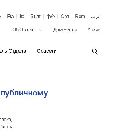
λ
Fra
Ita
Бълг
ქარ
Срп
Rom
عرب
Об Отделе
Документы
Архив
ель Отдела
Соцсети
 публичному
овека,
еблять