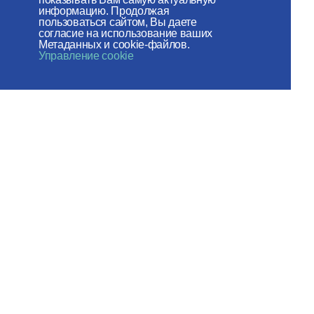
журнал
информацию. Продолжая
«Церковь и
пользоваться сайтом, Вы даете
согласие на использование ваших
Время»
Метаданных и cookie-файлов.
Управление cookie
Отдел внешних церковных
связей
МОСКОВСКОГО ПАТРИАРХАТА
Сайт действует при
поддержке
Российского фонда мира
Веб-сайт создан при содействии
Фонда поддержки христианской
культуры и наследия