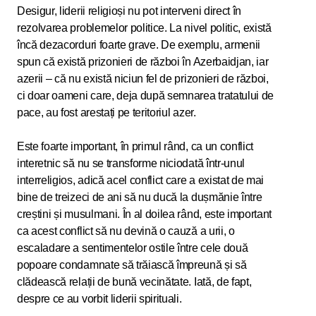
Desigur, liderii religioși nu pot interveni direct în
rezolvarea problemelor politice. La nivel politic, există
încă dezacorduri foarte grave. De exemplu, armenii
spun că există prizonieri de război în Azerbaidjan, iar
azerii – că nu există niciun fel de prizonieri de război,
ci doar oameni care, deja după semnarea tratatului de
pace, au fost arestați pe teritoriul azer.
Este foarte important, în primul rând, ca un conflict
interetnic să nu se transforme niciodată într-unul
interreligios, adică acel conflict care a existat de mai
bine de treizeci de ani să nu ducă la dușmănie între
creștini și musulmani. În al doilea rând, este important
ca acest conflict să nu devină o cauză a urii, o
escaladare a sentimentelor ostile între cele două
popoare condamnate să trăiască împreună și să
clădească relații de bună vecinătate. Iată, de fapt,
despre ce au vorbit liderii spirituali.