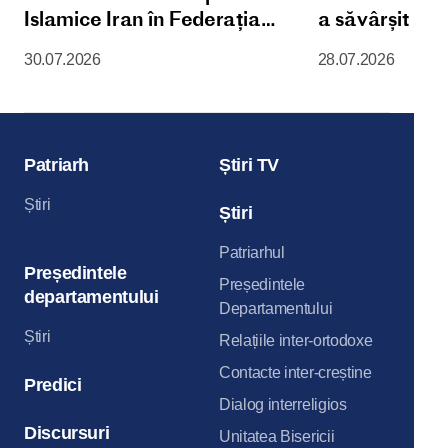
Islamice Iran în Federația
a săvârșit D
Rusă
Liturghie în 
30.07.2026
28.07.2026
Patriarhală „
Maicii Domnul
din Kremlinul
Patriarh
Știri TV
Știri
Știri
Patriarhul
Președintele
Președintele
departamentului
Departamentului
Știri
Relațiile inter-ortodoxe
Contacte inter-creștine
Predici
Dialog interreligios
Discursuri
Unitatea Bisericii