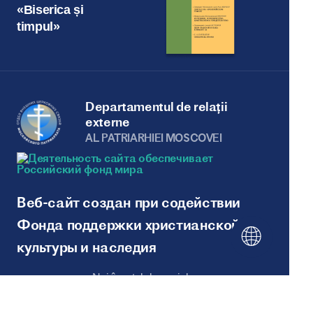
«Biserica și
timpul»
Departamentul de relații
externe
AL PATRIARHIEI MOSCOVEI
Веб-сайт создан при содействии
Фонда поддержки христианской
культуры и наследия
Noi în rețelele sociale: