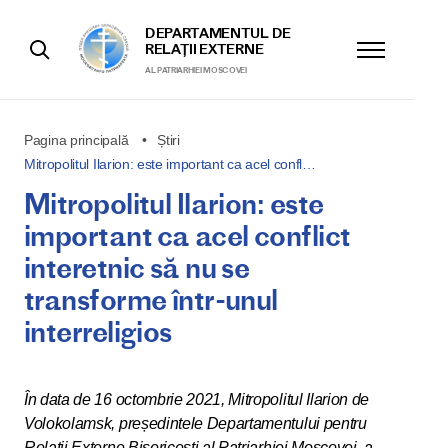
DEPARTAMENTUL DE
RELAȚII EXTERNE
AL PATRIARHIEI MOSCOVEI
Pagina principală
Știri
Mitropolitul Ilarion: este important ca acel confl…
Mitropolitul Ilarion: este
important ca acel conflict
interetnic să nu se
transforme într-unul
interreligios
În data de 16 octombrie 2021, Mitropolitul Ilarion de
Volokolamsk, președintele Departamentului pentru
Relații Externe Bisericești al Patriarhiei Moscovei, a