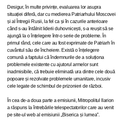
Desigur, în multe privințe, evaluarea lor asupra
situației diferă, dar cu medierea Patriarhului Moscovei
și al Întregii Rusii, la fel ca și în cazurile anterioare
când s-au întâlnit liderii duhovnicești, s-a reușit să se
ajungă la o înțelegere într-o serie de probleme. În
primul rând, cele care au fost exprimate de Patriarh în
cuvântul său de încheiere. Există o înțelegere
comună a faptului că îndemnurile de a soluționa
problemele existente cu ajutorul armelor sunt
inadmisibile, că trebuie eliminată ura dintre cele două
popoare și rezolvate problemele umanitare, incusiv
cele legate de schimbul de prizonieri de război.
În cea de-a doua parte a emisiunii, Mitropolitul Ilarion
a răspuns la întrebările telespectatorilor care au venit
pe site-ul web al emisiunii „Biserica și lumea”.