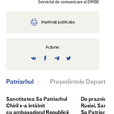
Serviciul de comunicare al DRBE
Imprimați publicația
Acțiune:
Patriarhul
Președintele Departam
Sanctitatea Sa Patriarhul
De praznicul Î
Chiril s-a întâlnit
Rusiei, Sanct
cu ambasadorul Republicii
Sa Patriarhul 