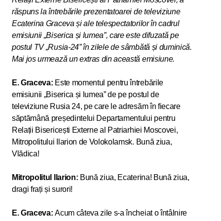
răspuns la întrebările prezentatoarei de televiziune
Ecaterina Graceva și ale telespectatorilor în cadrul
emisiunii „Biserica și lumea”, care este difuzată pe
postul TV „Rusia-24” în zilele de sâmbătă și duminică.
Mai jos urmează un extras din această emisiune.
E. Graceva:
Este momentul pentru întrebările
emisiunii „Biserica și lumea” de pe postul de
televiziune Rusia 24, pe care le adresăm în fiecare
săptămână președintelui Departamentului pentru
Relații Bisericești Externe al Patriarhiei Moscovei,
Mitropolitului Ilarion de Volokolamsk. Bună ziua,
Vlădica!
Mitropolitul Ilarion:
Bună ziua, Ecaterina! Bună ziua,
dragi frați și surori!
E. Graceva:
Acum câteva zile s-a încheiat o întâlnire