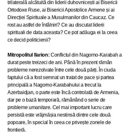
trilaterală alcătuită din liderii duhovnicești ai Bisericii
Ortodoxe Ruse, ai Bisericii Apostolice Armene și ai
Direcției Spirituale a Musulmanilor din Caucaz. Ce
rost au astfel de întâlniri? Ce au discutat liderii
spirituali de data aceasta? Ce pot adăuga ei la ceea
ce decid politicienii?
Mitropolitul Ilarion:
Conflictul din Nagorno-Karabah a
durat peste treizeci de ani. Până în prezent rămân
probleme nerezolvate între cele două părți. În ciuda
faptului că a fost semnat un tratat de pace și partea
principală a Nagorno-Karabahului a trecut la
Azerbaidjan, o parte este încă controlată de Armenia,
dar pe o bază temporară, rămânând o serie de
probleme umanitare. Cel mai important lucru care
persistă este vrăjmășia nestinsă dintre cele două
popoare, în special în ceea ce privește zonele de
frontieră.