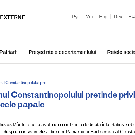
 EXTERNE
Рус
Укр
Eng
Deu
Ελ
Patriarh
Președintele departamentului
Rețele socia
arhul Constantinopolului pre…
rhul Constantinopolului pretinde privi
Felicitarea
cele papale
al Moscovei
adresată 
lea cu oca
os Mântuitorul, a avut loc o conferință dedicată întâietății și sobor
alegerii s
rbit despre consecințele acțiunilor Patriarhului Bartolomeu al Consta
08.05.2026
al Biseric