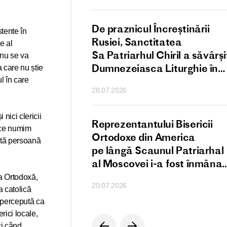
scal al Patriarhului
De praznicul Încreștinării
stente în
i a întregii Rusii
Rusiei, Sanctitatea
e al
Sa Patriarhul Chiril a săvârși
 nu se va
Dumnezeiasca Liturghie în
a care nu știe
Catedrala Patriarhală
l în care
28.07.2026
„Adormirea Maicii Domnului
din Kremlinul Moscovei
nici clericii
nctității Sale
Reprezentantului Bisericii
a ce numim
 Chiril către
Ortodoxe din America
mită persoană
tul Patriarh
pe lângă Scaunul Patriarhal
i Ioan al X-lea în
al Moscovei i-a fost înmânat
cu atacul
Ordinul „Sfântul Cuvios
ca Ortodoxă,
20.07.2026
lor asupra
Serghie de Radonej”
a catolică
r ortodocși
 percepută ca
rici locale,
 sirian Skalbia
ci când