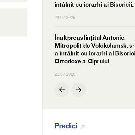
întâlnit cu ierarhi ai Bisericii
Ortodoxe a Antiohiei
24.07.2026
ul de Volokolamsk
Înaltpreasfințitul Antonie,
a întâlnit
Mitropolit de Volokolamsk, s-
tătorul Bisericii
a întâlnit cu ierarhi ai Biserici
eze
Ortodoxe a Ciprului
22.07.2026
Predici