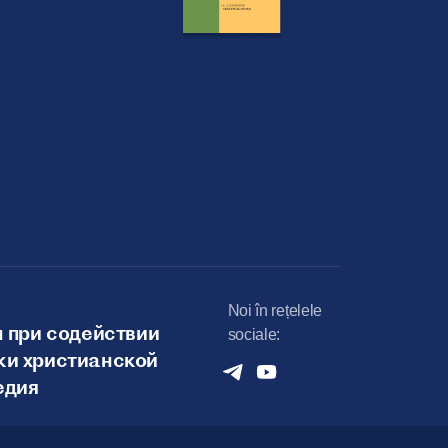
Noi în rețelele
 при содействии
sociale:
и христианской
едия