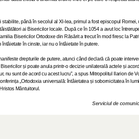
i stabilite, până în secolul al XI-lea, primul a fost episcopul Romei,
tâistătători ai Bisericilor locale. După ce în 1054 a avut loc întreru
 familia Bisericilor Ortodoxe din Răsărit a trecut în mod firesc la Patr
ntâietate în cinste, iar nu o întâietate în putere.
nifeste drepturile de putere, atunci când declară că poate interveni
A avut loc
Bisericilor și poate anula printr-o decizie unilaterală actele și acor
președint
r, nu sunt de acord cu acest lucru”, a spus Mitropolitul Ilarion de 
cu ambasa
onferința „Ortodoxia universală: întâietatea și sobornicitatea în lumi
în Rusia
Hristos Mântuitorul.
29.04.2026
Serviciul de comuni
Mitropolit
de Volokol
cu un ierar