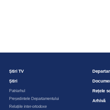
pentru num
07.02.2021
Știri TV
Departa
Știri
Docume
Rețele s
Patriarhul
Președintele Departamentului
Arhivă
Relațiile inter-ortodoxe