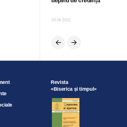
ele lui Hristos
depind de credință
29.08.2021
ment
Revista
«Biserica și timpul»
nte
ociale