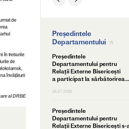
 urmat de
perea
Președintele
iarhul
Departamentului
 în treburile
 întâlnirea
Președintele
durile de
elui DREB
Departamentului pentru
Volokolamsk,
dorul Pakistanului
Relații Externe Bisericești
na învățăturii
a participat la sărbătorirea
hramului Reprezentanței
26.07.2026
Bisericii Ortodoxe a Antiohie
care al DRBE
din Moscova.
ul Antonii
Președintele
amsk s-a întâlnit
Departamentului pentru
h al Bisericii
Relații Externe Bisericești s-