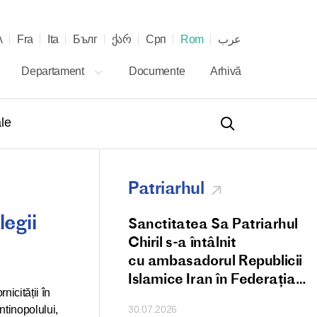
λ
Fra
Ita
Бълг
ქარ
Срп
Rom
عرب
Departament
Documente
Arhivă
le
Patriarhul
legii
 Patriarhului Chiril
Sanctitatea Sa Patriarhul
 și al Întregii Rusii
Chiril s-a întâlnit
Papei Leon al XIV-
cu ambasadorul Republicii
zia aniversării
Islamice Iran în Federația
nicității în
ale pe scaunul papal
Rusă
ntinopolului,
30.07.2026
ii Romano-Catolice