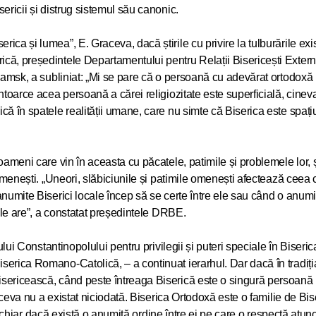
ericii și distrug sistemul său canonic.
Mesajul pa
ca și lumea”, E. Graceva, dacă știrile cu privire la tulburările exi
Moscovei ș
că, președintele Departamentului pentru Relații Bisericești Extern
CHIRIL
olamsk, a subliniat: „Mi se pare că o persoană cu adevărat ortodoxă
ntoarce acea persoană a cărei religiozitate este superficială, cinev
ă în spatele realității umane, care nu simte că Biserica este spațiu
11.04.2026
ameni care vin în aceasta cu păcatele, patimile și problemele lor, și 
Mesajul Sa
e omenești. „Uneori, slăbiciunile și patimile omenești afectează cee
Patriarhul
 anumite Biserici locale încep să se certe între ele sau când o anu
Preaferici
u le are”, a constatat președintele DRBE.
al Antiohie
legătură 
hului Constantinopolului pentru privilegii și puteri speciale în Biseri
01.04.2026
extremiști
serica Romano-Catolică, – a continuat ierarhul. Dar dacă în tradiți
creștinilo
isericească, când peste întreaga Biserică este o singură persoană
a ceva nu a existat niciodată. Biserica Ortodoxă este o familie de Bise
din orașul
ei, chiar dacă există o anumită ordine între ei pe care o respectă atun