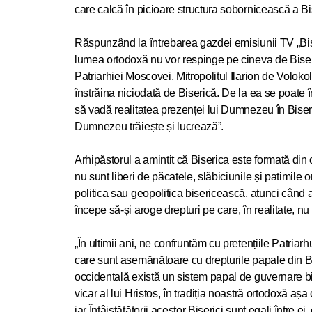
care calcă în picioare structura sobornicească a Bis
Răspunzând la întrebarea gazdei emisiunii TV „Biseri
lumea ortodoxă nu vor respinge pe cineva de Biseri
Patriarhiei Moscovei, Mitropolitul Ilarion de Volok
înstrăina niciodată de Biserică. De la ea se poate î
să vadă realitatea prezenței lui Dumnezeu în Biseric
Dumnezeu trăiește și lucrează”.
Arhipăstorul a amintit că Biserica este formată din o
nu sunt liberi de păcatele, slăbiciunile și patimil
politica sau geopolitica bisericească, atunci când
începe să-și aroge drepturi pe care, în realitate, n
„În ultimii ani, ne confruntăm cu pretențiile Patriar
care sunt asemănătoare cu drepturile papale din Bi
occidentală există un sistem papal de guvernare b
vicar al lui Hristos, în tradiția noastră ortodoxă aș
iar Întâistătătorii acestor Biserici sunt egali între 