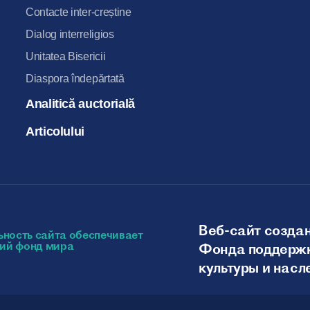
Contacte inter-creștine
Dialog interreligios
Unitatea Bisericii
Diaspora îndepărtată
Analitică auctorială
Articolului
Веб-сайт создан
Фонда поддержк
культуры и насл