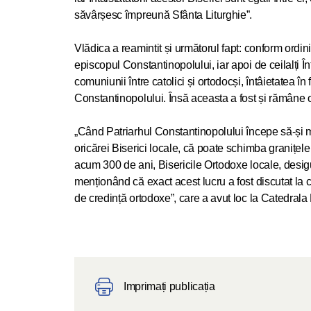
săvârșesc împreună Sfânta Liturghie”.
Vlădica a reamintit și următorul fapt: conform ordini
episcopul Constantinopolului, iar apoi de ceilalți În
comuniunii între catolici și ortodocși, întâietatea în
Constantinopolului. Însă aceasta a fost și rămâne o î
„Când Patriarhul Constantinopolului începe să-și ma
oricărei Biserici locale, că poate schimba granițele 
acum 300 de ani, Bisericile Ortodoxe locale, desigu
menționând că exact acest lucru a fost discutat la c
de credință ortodoxe”, care a avut loc la Catedrala 
Imprimați publicația