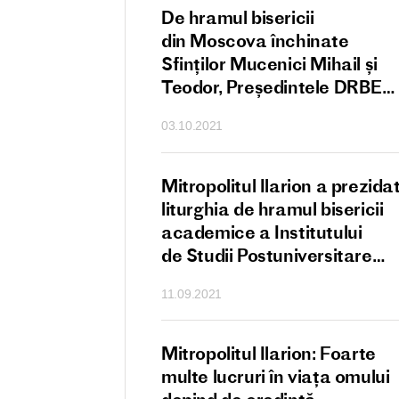
l Ilarion: Sfântul
De hramul bisericii
principala comoară
din Moscova închinate
i creștin
Sfinților Mucenici Mihail și
Teodor, Președintele DRBE
a oficiat Litrughia la metocu
03.10.2021
Cernigov
ul Ilarion: Pericopa
Mitropolitul Ilarion a prezida
că despre Zaheu
liturghia de hramul bisericii
 cum trebuie să
academice a Institutului
 la prezența
de Studii Postuniversitare
zeu în viața
Sfinții Chiril și Metodie
11.09.2021
 cintește pe toți
Mitropolitul Ilarion: Foarte
i mărturisitorii
multe lucruri în viața omului